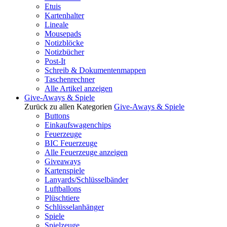
Etuis
Kartenhalter
Lineale
Mousepads
Notizblöcke
Notizbücher
Post-It
Schreib & Dokumentenmappen
Taschenrechner
Alle Artikel anzeigen
Give-Aways & Spiele
Zurück zu allen Kategorien
Give-Aways & Spiele
Buttons
Einkaufswagenchips
Feuerzeuge
BIC Feuerzeuge
Alle Feuerzeuge anzeigen
Giveaways
Kartenspiele
Lanyards/Schlüsselbänder
Luftballons
Plüschtiere
Schlüsselanhänger
Spiele
Spielzeuge