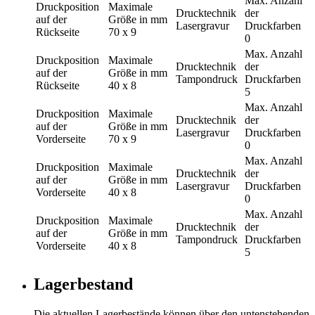
Max. Anzahl
Druckposition
Maximale
Drucktechnik
der
auf der
Größe in mm
Lasergravur
Druckfarben
Rückseite
70 x 9
0
Max. Anzahl
Druckposition
Maximale
Drucktechnik
der
auf der
Größe in mm
Tampondruck
Druckfarben
Rückseite
40 x 8
5
Max. Anzahl
Druckposition
Maximale
Drucktechnik
der
auf der
Größe in mm
Lasergravur
Druckfarben
Vorderseite
70 x 9
0
Max. Anzahl
Druckposition
Maximale
Drucktechnik
der
auf der
Größe in mm
Lasergravur
Druckfarben
Vorderseite
40 x 8
0
Max. Anzahl
Druckposition
Maximale
Drucktechnik
der
auf der
Größe in mm
Tampondruck
Druckfarben
Vorderseite
40 x 8
5
Lagerbestand
Die aktuellen Lagerbestände können über den untenstehenden