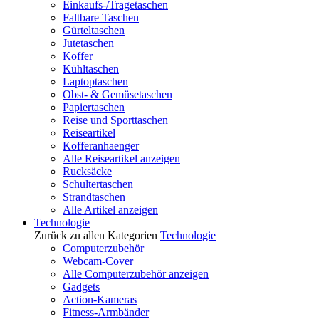
Einkaufs-/Tragetaschen
Faltbare Taschen
Gürteltaschen
Jutetaschen
Koffer
Kühltaschen
Laptoptaschen
Obst- & Gemüsetaschen
Papiertaschen
Reise und Sporttaschen
Reiseartikel
Kofferanhaenger
Alle Reiseartikel anzeigen
Rucksäcke
Schultertaschen
Strandtaschen
Alle Artikel anzeigen
Technologie
Zurück zu allen Kategorien
Technologie
Computerzubehör
Webcam-Cover
Alle Computerzubehör anzeigen
Gadgets
Action-Kameras
Fitness-Armbänder