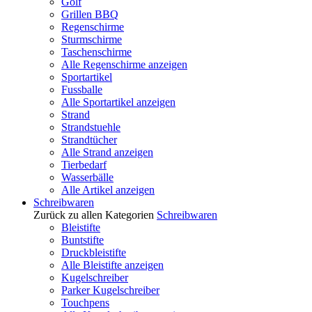
Golf
Grillen BBQ
Regenschirme
Sturmschirme
Taschenschirme
Alle Regenschirme anzeigen
Sportartikel
Fussballe
Alle Sportartikel anzeigen
Strand
Strandstuehle
Strandtücher
Alle Strand anzeigen
Tierbedarf
Wasserbälle
Alle Artikel anzeigen
Schreibwaren
Zurück zu allen Kategorien
Schreibwaren
Bleistifte
Buntstifte
Druckbleistifte
Alle Bleistifte anzeigen
Kugelschreiber
Parker Kugelschreiber
Touchpens