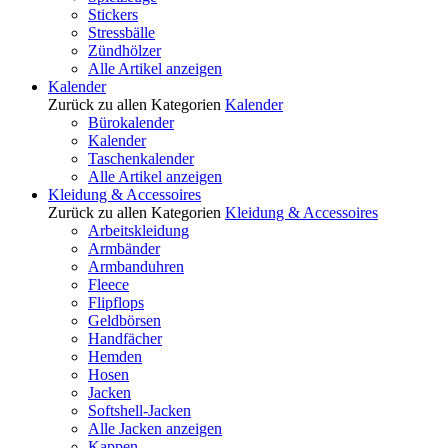
Stickers
Stressbälle
Zündhölzer
Alle Artikel anzeigen
Kalender
Zurück zu allen Kategorien
Kalender
Bürokalender
Kalender
Taschenkalender
Alle Artikel anzeigen
Kleidung & Accessoires
Zurück zu allen Kategorien
Kleidung & Accessoires
Arbeitskleidung
Armbänder
Armbanduhren
Fleece
Flipflops
Geldbörsen
Handfächer
Hemden
Hosen
Jacken
Softshell-Jacken
Alle Jacken anzeigen
Kappen