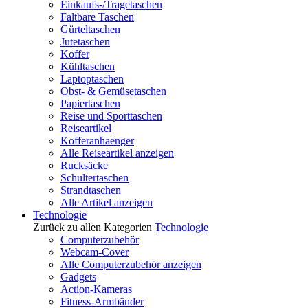
Einkaufs-/Tragetaschen
Faltbare Taschen
Gürteltaschen
Jutetaschen
Koffer
Kühltaschen
Laptoptaschen
Obst- & Gemüsetaschen
Papiertaschen
Reise und Sporttaschen
Reiseartikel
Kofferanhaenger
Alle Reiseartikel anzeigen
Rucksäcke
Schultertaschen
Strandtaschen
Alle Artikel anzeigen
Technologie
Zurück zu allen Kategorien
Technologie
Computerzubehör
Webcam-Cover
Alle Computerzubehör anzeigen
Gadgets
Action-Kameras
Fitness-Armbänder