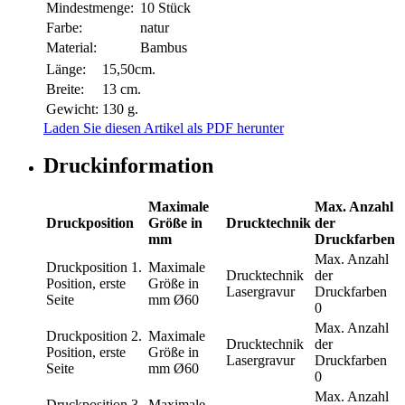
Mindestmenge:
10 Stück
Farbe:
natur
Material:
Bambus
Länge:
15,50cm.
Breite:
13 cm.
Gewicht:
130 g.
Laden Sie diesen Artikel als PDF herunter
Druckinformation
Maximale
Max. Anzahl
Druckposition
Größe in
Drucktechnik
der
mm
Druckfarben
Max. Anzahl
Druckposition
1.
Maximale
Drucktechnik
der
Position, erste
Größe in
Lasergravur
Druckfarben
Seite
mm
Ø60
0
Max. Anzahl
Druckposition
2.
Maximale
Drucktechnik
der
Position, erste
Größe in
Lasergravur
Druckfarben
Seite
mm
Ø60
0
Max. Anzahl
Druckposition
3.
Maximale