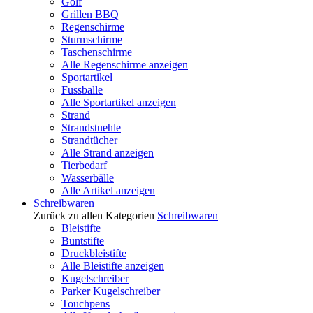
Golf
Grillen BBQ
Regenschirme
Sturmschirme
Taschenschirme
Alle Regenschirme anzeigen
Sportartikel
Fussballe
Alle Sportartikel anzeigen
Strand
Strandstuehle
Strandtücher
Alle Strand anzeigen
Tierbedarf
Wasserbälle
Alle Artikel anzeigen
Schreibwaren
Zurück zu allen Kategorien
Schreibwaren
Bleistifte
Buntstifte
Druckbleistifte
Alle Bleistifte anzeigen
Kugelschreiber
Parker Kugelschreiber
Touchpens