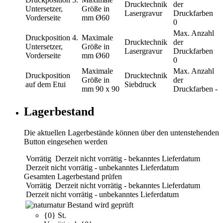
Drucktechnik
der
Untersetzer,
Größe in
Lasergravur
Druckfarben
Vorderseite
mm
Ø60
0
Max. Anzahl
Druckposition
4.
Maximale
Drucktechnik
der
Untersetzer,
Größe in
Lasergravur
Druckfarben
Vorderseite
mm
Ø60
0
Maximale
Max. Anzahl
Druckposition
Drucktechnik
Größe in
der
auf dem Etui
Siebdruck
mm
90 x 90
Druckfarben
-
Lagerbestand
Die aktuellen Lagerbestände können über den untenstehenden
Button eingesehen werden
Vorrätig
Derzeit nicht vorrätig - bekanntes Lieferdatum
Derzeit nicht vorrätig - unbekanntes Lieferdatum
Gesamten Lagerbestand prüfen
Vorrätig
Derzeit nicht vorrätig - bekanntes Lieferdatum
Derzeit nicht vorrätig - unbekanntes Lieferdatum
natur
Bestand wird geprüft
{0} St.