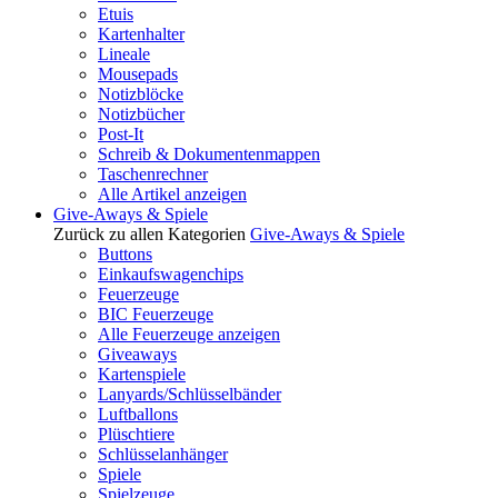
Etuis
Kartenhalter
Lineale
Mousepads
Notizblöcke
Notizbücher
Post-It
Schreib & Dokumentenmappen
Taschenrechner
Alle Artikel anzeigen
Give-Aways & Spiele
Zurück zu allen Kategorien
Give-Aways & Spiele
Buttons
Einkaufswagenchips
Feuerzeuge
BIC Feuerzeuge
Alle Feuerzeuge anzeigen
Giveaways
Kartenspiele
Lanyards/Schlüsselbänder
Luftballons
Plüschtiere
Schlüsselanhänger
Spiele
Spielzeuge