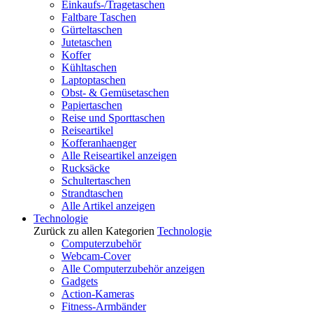
Einkaufs-/Tragetaschen
Faltbare Taschen
Gürteltaschen
Jutetaschen
Koffer
Kühltaschen
Laptoptaschen
Obst- & Gemüsetaschen
Papiertaschen
Reise und Sporttaschen
Reiseartikel
Kofferanhaenger
Alle Reiseartikel anzeigen
Rucksäcke
Schultertaschen
Strandtaschen
Alle Artikel anzeigen
Technologie
Zurück zu allen Kategorien
Technologie
Computerzubehör
Webcam-Cover
Alle Computerzubehör anzeigen
Gadgets
Action-Kameras
Fitness-Armbänder