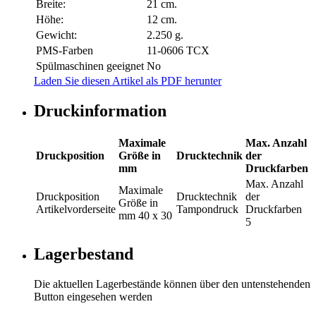
Breite:
21 cm.
Höhe:
12 cm.
Gewicht:
2.250 g.
PMS-Farben
11-0606 TCX
Spülmaschinen geeignet
No
Laden Sie diesen Artikel als PDF herunter
Druckinformation
Maximale
Max. Anzahl
Druckposition
Größe in
Drucktechnik
der
mm
Druckfarben
Max. Anzahl
Maximale
Druckposition
Drucktechnik
der
Größe in
Artikelvorderseite
Tampondruck
Druckfarben
mm
40 x 30
5
Lagerbestand
Die aktuellen Lagerbestände können über den untenstehenden
Button eingesehen werden