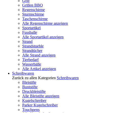
Golf
Grillen BBQ
Regenschirme
Sturmschirme
Taschenschirme
Alle Regenschirme anzeigen
Sportartikel
Fussballe
Alle Sportartikel anzeigen
Strand
Strandstuehle
Strandtücher
Alle Strand anzeigen
Tierbedarf
Wasserbälle
Alle Artikel anzeigen
Schreibwaren
Zurück zu allen Kategorien
Schreibwaren
Bleistifte
Buntstifte
Druckbleistifte
Alle Bleistifte anzeigen
Kugelschreiber
Parker Kugelschreiber
Touchpens