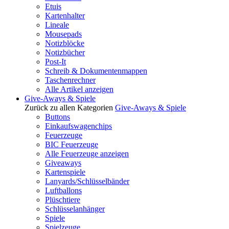
Etuis
Kartenhalter
Lineale
Mousepads
Notizblöcke
Notizbücher
Post-It
Schreib & Dokumentenmappen
Taschenrechner
Alle Artikel anzeigen
Give-Aways & Spiele
Zurück zu allen Kategorien
Give-Aways & Spiele
Buttons
Einkaufswagenchips
Feuerzeuge
BIC Feuerzeuge
Alle Feuerzeuge anzeigen
Giveaways
Kartenspiele
Lanyards/Schlüsselbänder
Luftballons
Plüschtiere
Schlüsselanhänger
Spiele
Spielzeuge