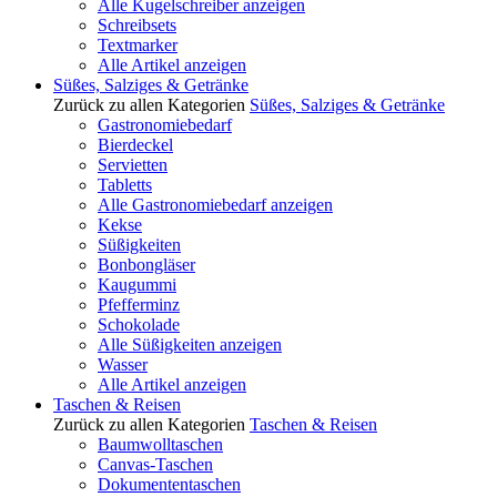
Alle Kugelschreiber anzeigen
Schreibsets
Textmarker
Alle Artikel anzeigen
Süßes, Salziges & Getränke
Zurück zu allen Kategorien
Süßes, Salziges & Getränke
Gastronomiebedarf
Bierdeckel
Servietten
Tabletts
Alle Gastronomiebedarf anzeigen
Kekse
Süßigkeiten
Bonbongläser
Kaugummi
Pfefferminz
Schokolade
Alle Süßigkeiten anzeigen
Wasser
Alle Artikel anzeigen
Taschen & Reisen
Zurück zu allen Kategorien
Taschen & Reisen
Baumwolltaschen
Canvas-Taschen
Dokumententaschen