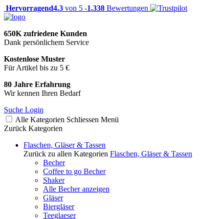
Hervorragend
4.3
von 5 -
1.338
Bewertungen
650K zufriedene Kunden
Dank persönlichem Service
Kostenlose Muster
Für Artikel bis zu 5 €
80 Jahre Erfahrung
Wir kennen Ihren Bedarf
Suche
Login
Alle Kategorien
Schliessen
Menü
Zurück
Kategorien
Flaschen, Gläser & Tassen
Zurück zu allen Kategorien
Flaschen, Gläser & Tassen
Becher
Coffee to go Becher
Shaker
Alle Becher anzeigen
Gläser
Biergläser
Teeglaeser