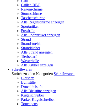
Golf
Grillen BBQ
Regenschirme
Sturmschirme
Taschenschirme
Alle Regenschirme anzeigen
Sportartikel
Fussballe
Alle Sportartikel anzeigen
Strand
Strandstuehle
Strandtücher
Alle Strand anzeigen
Tierbedarf
Wasserbälle
Alle Artikel anzeigen
Schreibwaren
Zurück zu allen Kategorien
Schreibwaren
Bleistifte
Buntstifte
Druckbleistifte
Alle Bleistifte anzeigen
Kugelschreiber
Parker Kugelschreiber
Touchpens