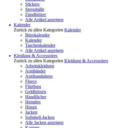
Stickers
Stressbälle
Zündhölzer
Alle Artikel anzeigen
Kalender
Zurück zu allen Kategorien
Kalender
Bürokalender
Kalender
Taschenkalender
Alle Artikel anzeigen
Kleidung & Accessoires
Zurück zu allen Kategorien
Kleidung & Accessoires
Arbeitskleidung
Armbänder
Armbanduhren
Fleece
Flipflops
Geldbörsen
Handfächer
Hemden
Hosen
Jacken
Softshell-Jacken
Alle Jacken anzeigen
Kappen