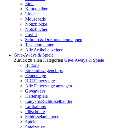
Etuis
Kartenhalter
Lineale
Mousepads
Notizblöcke
Notizbücher
Post-It
Schreib & Dokumentenmappen
Taschenrechner
Alle Artikel anzeigen
Give-Aways & Spiele
Zurück zu allen Kategorien
Give-Aways & Spiele
Buttons
Einkaufswagenchips
Feuerzeuge
BIC Feuerzeuge
Alle Feuerzeuge anzeigen
Giveaways
Kartenspiele
Lanyards/Schlüsselbänder
Luftballons
Plüschtiere
Schlüsselanhänger
Spiele
Spielzeuge