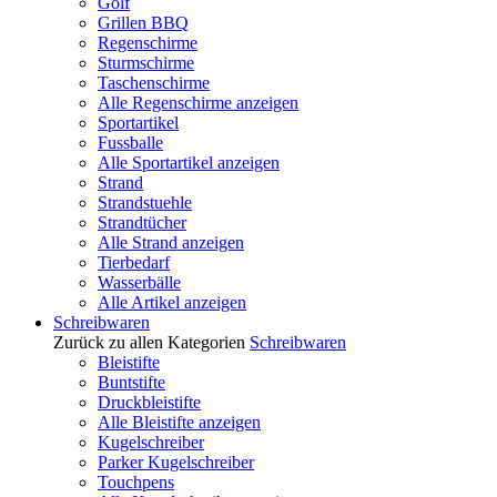
Golf
Grillen BBQ
Regenschirme
Sturmschirme
Taschenschirme
Alle Regenschirme anzeigen
Sportartikel
Fussballe
Alle Sportartikel anzeigen
Strand
Strandstuehle
Strandtücher
Alle Strand anzeigen
Tierbedarf
Wasserbälle
Alle Artikel anzeigen
Schreibwaren
Zurück zu allen Kategorien
Schreibwaren
Bleistifte
Buntstifte
Druckbleistifte
Alle Bleistifte anzeigen
Kugelschreiber
Parker Kugelschreiber
Touchpens