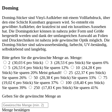
Doming
Doming-Sticker sind Vinyl-Aufkleber mit einem Vollfarbdruck, über
den eine Schicht Kunstharz gegossen wird. So entsteht ein
gewölbter Aufkleber, der kratzfest ist und ein luxuriöses Aussehen
hat. Die Domingsticker können in nahezu jeder Form und Größe
hergestellt werden und dank der umfangreichen Auswahl an Folien
und Drucktechniken ist nahezu jede gewünschte Optik möglich. Die
Doming-Sticker sind salzwasserbeständig, farbecht, UV-beständig,
selbstklebend und langlebig.
Bitte geben Sie die gewünschte Menge an.
Menge:
2 (30,03 € pro Stück)
3 (28,53 € pro Stück)
Sie sparen 6%
5 (26,53 € pro Stück)
Sie sparen 12%
10 (24,28 € pro
Stück)
Sie sparen 20%
Meist gekauft!
25 (22,37 € pro Stück)
Sie sparen 26%
50 (20,38 € pro Stück)
Sie sparen 33%
75
(19,02 € pro Stück)
Sie sparen 37%
100 (18,40 € pro Stück)
Sie sparen 39%
250 (17,83 € pro Stück)
Sie sparen 41%
Geben Sie die gewünschte Menge an
Menge bestätigen