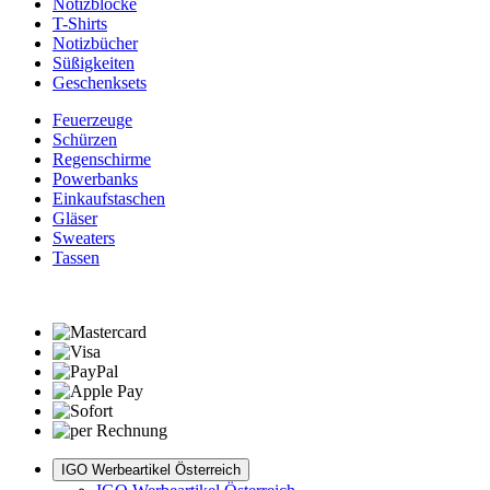
Notizblöcke
T-Shirts
Notizbücher
Süßigkeiten
Geschenksets
Feuerzeuge
Schürzen
Regenschirme
Powerbanks
Einkaufstaschen
Gläser
Sweaters
Tassen
IGO Werbeartikel Österreich