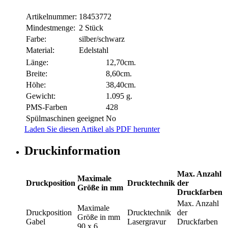
Artikelnummer:
18453772
Mindestmenge:
2 Stück
Farbe:
silber/schwarz
Material:
Edelstahl
Länge:
12,70cm.
Breite:
8,60cm.
Höhe:
38,40cm.
Gewicht:
1.095 g.
PMS-Farben
428
Spülmaschinen geeignet
No
Laden Sie diesen Artikel als PDF herunter
Druckinformation
Max. Anzahl
Maximale
Druckposition
Drucktechnik
der
Größe in mm
Druckfarben
Max. Anzahl
Maximale
Druckposition
Drucktechnik
der
Größe in mm
Gabel
Lasergravur
Druckfarben
90 x 6