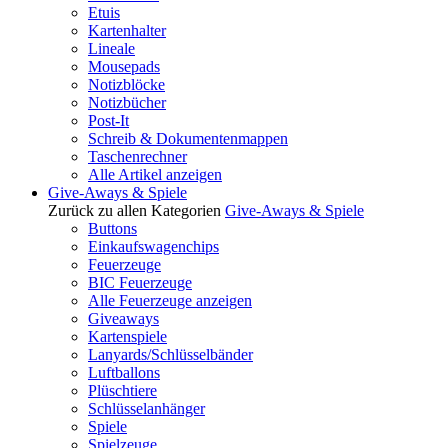
Etuis
Kartenhalter
Lineale
Mousepads
Notizblöcke
Notizbücher
Post-It
Schreib & Dokumentenmappen
Taschenrechner
Alle Artikel anzeigen
Give-Aways & Spiele
Zurück zu allen Kategorien
Give-Aways & Spiele
Buttons
Einkaufswagenchips
Feuerzeuge
BIC Feuerzeuge
Alle Feuerzeuge anzeigen
Giveaways
Kartenspiele
Lanyards/Schlüsselbänder
Luftballons
Plüschtiere
Schlüsselanhänger
Spiele
Spielzeuge