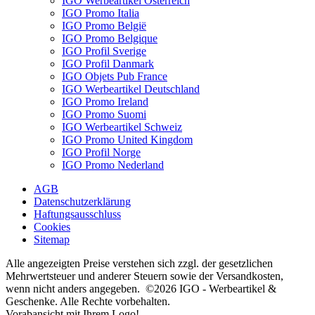
IGO Werbeartikel Österreich
IGO Promo Italia
IGO Promo België
IGO Promo Belgique
IGO Profil Sverige
IGO Profil Danmark
IGO Objets Pub France
IGO Werbeartikel Deutschland
IGO Promo Ireland
IGO Promo Suomi
IGO Werbeartikel Schweiz
IGO Promo United Kingdom
IGO Profil Norge
IGO Promo Nederland
AGB
Datenschutzerklärung
Haftungsausschluss
Cookies
Sitemap
Alle angezeigten Preise verstehen sich zzgl. der gesetzlichen
Mehrwertsteuer und anderer Steuern sowie der Versandkosten,
wenn nicht anders angegeben. ©2026 IGO - Werbeartikel &
Geschenke. Alle Rechte vorbehalten.
Vorabansicht mit Ihrem Logo!