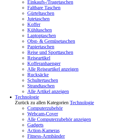
Einkaufs-/Tragetaschen
Faltbare Taschen
Gürteltaschen
Jutetaschen
Koffer
Kühltaschen
Laptoptaschen
Obst- & Gemüsetaschen
Papiertaschen
Reise und Sporttaschen
Reiseartikel
Kofferanhaenger
Alle Reiseartikel anzeigen
Rucksäcke
Schultertaschen
Strandtaschen
Alle Artikel anzeigen
Technologie
Zurück zu allen Kategorien
Technologie
Computerzubehör
Webcam-Cover
Alle Computerzubehör anzeigen
Gadgets
Action-Kameras
Fitness-Armbänder