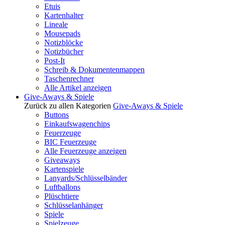
Etuis
Kartenhalter
Lineale
Mousepads
Notizblöcke
Notizbücher
Post-It
Schreib & Dokumentenmappen
Taschenrechner
Alle Artikel anzeigen
Give-Aways & Spiele
Zurück zu allen Kategorien
Give-Aways & Spiele
Buttons
Einkaufswagenchips
Feuerzeuge
BIC Feuerzeuge
Alle Feuerzeuge anzeigen
Giveaways
Kartenspiele
Lanyards/Schlüsselbänder
Luftballons
Plüschtiere
Schlüsselanhänger
Spiele
Spielzeuge