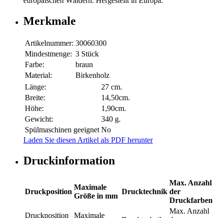
europäischen Wäldern. Hergestellt in Europa.
Merkmale
Artikelnummer:
30060300
Mindestmenge:
3 Stück
Farbe:
braun
Material:
Birkenholz
Länge:
27 cm.
Breite:
14,50cm.
Höhe:
1,90cm.
Gewicht:
340 g.
Spülmaschinen geeignet
No
Laden Sie diesen Artikel als PDF herunter
Druckinformation
Max. Anzahl
Maximale
Druckposition
Drucktechnik
der
Größe in mm
Druckfarben
Max. Anzahl
Druckposition
Maximale