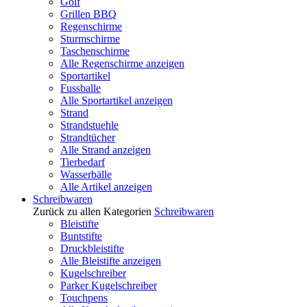
Golf
Grillen BBQ
Regenschirme
Sturmschirme
Taschenschirme
Alle Regenschirme anzeigen
Sportartikel
Fussballe
Alle Sportartikel anzeigen
Strand
Strandstuehle
Strandtücher
Alle Strand anzeigen
Tierbedarf
Wasserbälle
Alle Artikel anzeigen
Schreibwaren
Zurück zu allen Kategorien
Schreibwaren
Bleistifte
Buntstifte
Druckbleistifte
Alle Bleistifte anzeigen
Kugelschreiber
Parker Kugelschreiber
Touchpens