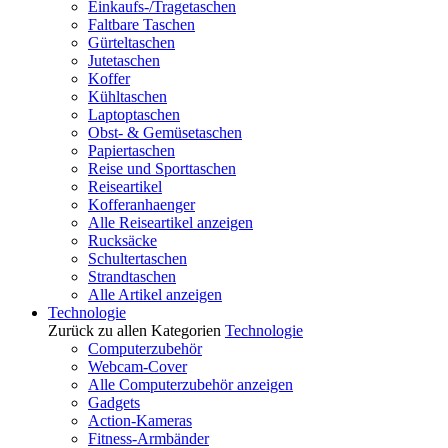
Einkaufs-/Tragetaschen
Faltbare Taschen
Gürteltaschen
Jutetaschen
Koffer
Kühltaschen
Laptoptaschen
Obst- & Gemüsetaschen
Papiertaschen
Reise und Sporttaschen
Reiseartikel
Kofferanhaenger
Alle Reiseartikel anzeigen
Rucksäcke
Schultertaschen
Strandtaschen
Alle Artikel anzeigen
Technologie
Zurück zu allen Kategorien
Technologie
Computerzubehör
Webcam-Cover
Alle Computerzubehör anzeigen
Gadgets
Action-Kameras
Fitness-Armbänder