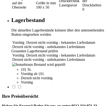
Drucktechnik
der
auf der
Größe in mm
Lasergravur
Druckfarben
Oberseite
100 x 50
0
Lagerbestand
Die aktuellen Lagerbestände können über den untenstehenden
Button eingesehen werden
Vorrätig
Derzeit nicht vorrätig - bekanntes Lieferdatum
Derzeit nicht vorrätig - unbekanntes Lieferdatum
Gesamten Lagerbestand prüfen
Vorrätig
Derzeit nicht vorrätig - bekanntes Lieferdatum
Derzeit nicht vorrätig - unbekanntes Lieferdatum
braun
Bestand wird geprüft
{0} St.
Vorrätig ab {0}
Derzeit nicht vorrätig
Vorrätig
Ihre Preisübersicht
Haben Sie Fragen? Rufen Sie uns an unter 0512 334 071 23