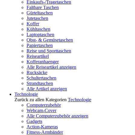
Einkaufs-/Tragetaschen
Faltbare Taschen
Gürteltaschen
Jutetaschen
Koffer
Kühltaschen
Laptoptaschen
Obst- & Gemüsetaschen
Papiertaschen
Reise und Sporttaschen
Reiseartikel
Kofferanhaenger
Alle Reiseartikel anzeigen
Rucksäcke
Schultertaschen
Strandtaschen
Alle Artikel anzeigen
Technologie
Zurück zu allen Kategorien
Technologie
Computerzubehör
Webcam-Cover
Alle Computerzubehör anzeigen
Gadgets
Action-Kameras
Fitness-Armbänder