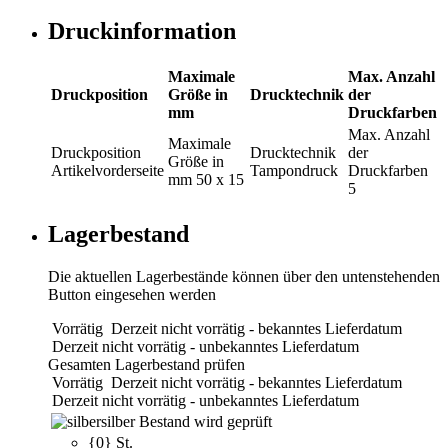
Druckinformation
Maximale
Max. Anzahl
Druckposition
Größe in
Drucktechnik
der
mm
Druckfarben
Max. Anzahl
Maximale
Druckposition
Drucktechnik
der
Größe in
Artikelvorderseite
Tampondruck
Druckfarben
mm
50 x 15
5
Lagerbestand
Die aktuellen Lagerbestände können über den untenstehenden
Button eingesehen werden
Vorrätig
Derzeit nicht vorrätig - bekanntes Lieferdatum
Derzeit nicht vorrätig - unbekanntes Lieferdatum
Gesamten Lagerbestand prüfen
Vorrätig
Derzeit nicht vorrätig - bekanntes Lieferdatum
Derzeit nicht vorrätig - unbekanntes Lieferdatum
silber
Bestand wird geprüft
{0} St.