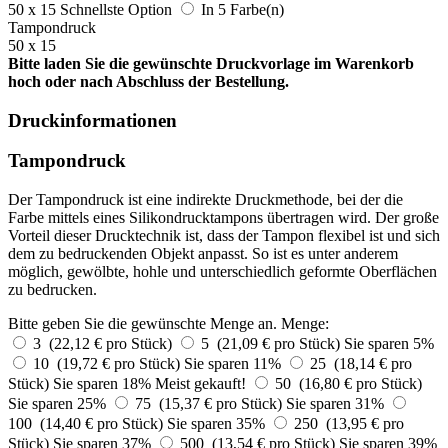
50 x 15
Schnellste Option
In 5 Farbe(n)
Tampondruck
50 x 15
Bitte laden Sie die gewünschte Druckvorlage im Warenkorb
hoch oder nach Abschluss der Bestellung.
Druckinformationen
Tampondruck
Der Tampondruck ist eine indirekte Druckmethode, bei der die
Farbe mittels eines Silikondrucktampons übertragen wird. Der große
Vorteil dieser Drucktechnik ist, dass der Tampon flexibel ist und sich
dem zu bedruckenden Objekt anpasst. So ist es unter anderem
möglich, gewölbte, hohle und unterschiedlich geformte Oberflächen
zu bedrucken.
Bitte geben Sie die gewünschte Menge an.
Menge:
3 (22,12 € pro Stück)
5 (21,09 € pro Stück)
Sie sparen 5%
10 (19,72 € pro Stück)
Sie sparen 11%
25 (18,14 € pro
Stück)
Sie sparen 18%
Meist gekauft!
50 (16,80 € pro Stück)
Sie sparen 25%
75 (15,37 € pro Stück)
Sie sparen 31%
100 (14,40 € pro Stück)
Sie sparen 35%
250 (13,95 € pro
Stück)
Sie sparen 37%
500 (13,54 € pro Stück)
Sie sparen 39%