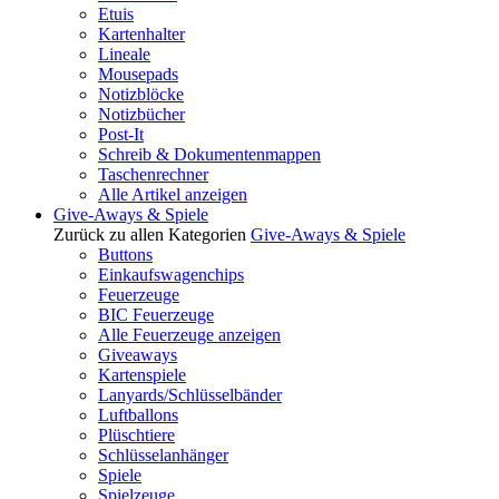
Etuis
Kartenhalter
Lineale
Mousepads
Notizblöcke
Notizbücher
Post-It
Schreib & Dokumentenmappen
Taschenrechner
Alle Artikel anzeigen
Give-Aways & Spiele
Zurück zu allen Kategorien
Give-Aways & Spiele
Buttons
Einkaufswagenchips
Feuerzeuge
BIC Feuerzeuge
Alle Feuerzeuge anzeigen
Giveaways
Kartenspiele
Lanyards/Schlüsselbänder
Luftballons
Plüschtiere
Schlüsselanhänger
Spiele
Spielzeuge