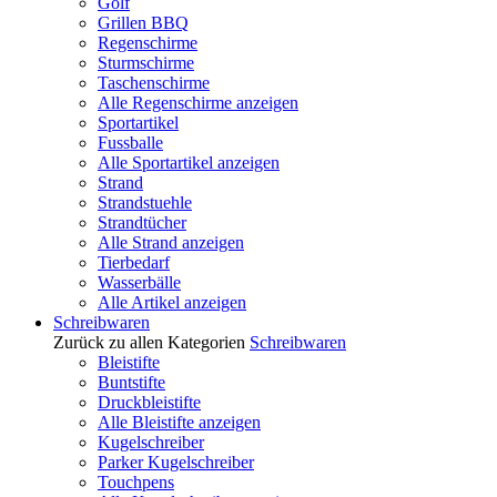
Golf
Grillen BBQ
Regenschirme
Sturmschirme
Taschenschirme
Alle Regenschirme anzeigen
Sportartikel
Fussballe
Alle Sportartikel anzeigen
Strand
Strandstuehle
Strandtücher
Alle Strand anzeigen
Tierbedarf
Wasserbälle
Alle Artikel anzeigen
Schreibwaren
Zurück zu allen Kategorien
Schreibwaren
Bleistifte
Buntstifte
Druckbleistifte
Alle Bleistifte anzeigen
Kugelschreiber
Parker Kugelschreiber
Touchpens