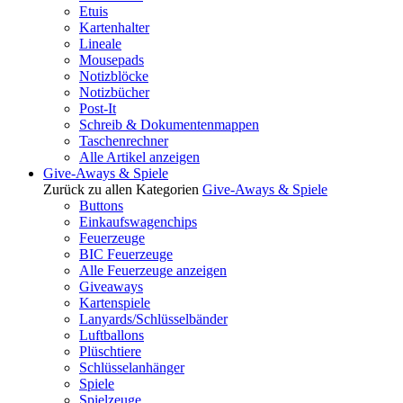
Etuis
Kartenhalter
Lineale
Mousepads
Notizblöcke
Notizbücher
Post-It
Schreib & Dokumentenmappen
Taschenrechner
Alle Artikel anzeigen
Give-Aways & Spiele
Zurück zu allen Kategorien
Give-Aways & Spiele
Buttons
Einkaufswagenchips
Feuerzeuge
BIC Feuerzeuge
Alle Feuerzeuge anzeigen
Giveaways
Kartenspiele
Lanyards/Schlüsselbänder
Luftballons
Plüschtiere
Schlüsselanhänger
Spiele
Spielzeuge