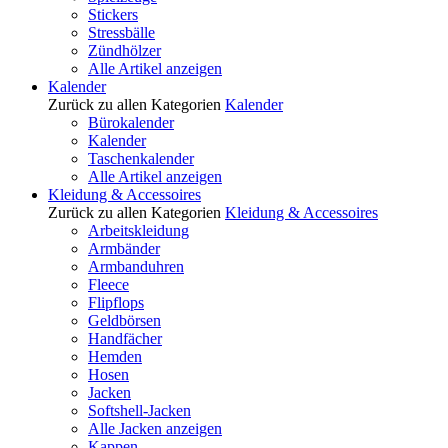
Stickers
Stressbälle
Zündhölzer
Alle Artikel anzeigen
Kalender
Zurück zu allen Kategorien
Kalender
Bürokalender
Kalender
Taschenkalender
Alle Artikel anzeigen
Kleidung & Accessoires
Zurück zu allen Kategorien
Kleidung & Accessoires
Arbeitskleidung
Armbänder
Armbanduhren
Fleece
Flipflops
Geldbörsen
Handfächer
Hemden
Hosen
Jacken
Softshell-Jacken
Alle Jacken anzeigen
Kappen