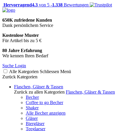
Hervorragend
4.3
von 5 -
1.338
Bewertungen
650K zufriedene Kunden
Dank persönlichem Service
Kostenlose Muster
Für Artikel bis zu 5 €
80 Jahre Erfahrung
Wir kennen Ihren Bedarf
Suche
Login
Alle Kategorien
Schliessen
Menü
Zurück
Kategorien
Flaschen, Gläser & Tassen
Zurück zu allen Kategorien
Flaschen, Gläser & Tassen
Becher
Coffee to go Becher
Shaker
Alle Becher anzeigen
Gläser
Biergläser
Teeglaeser