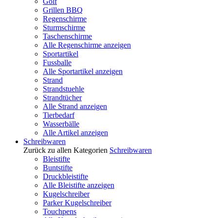
Golf
Grillen BBQ
Regenschirme
Sturmschirme
Taschenschirme
Alle Regenschirme anzeigen
Sportartikel
Fussballe
Alle Sportartikel anzeigen
Strand
Strandstuehle
Strandtücher
Alle Strand anzeigen
Tierbedarf
Wasserbälle
Alle Artikel anzeigen
Schreibwaren
Zurück zu allen Kategorien
Schreibwaren
Bleistifte
Buntstifte
Druckbleistifte
Alle Bleistifte anzeigen
Kugelschreiber
Parker Kugelschreiber
Touchpens