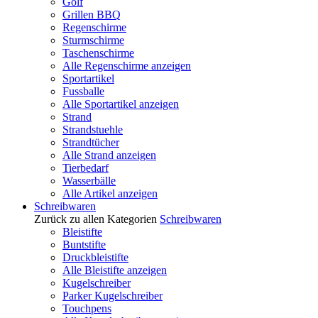
Golf
Grillen BBQ
Regenschirme
Sturmschirme
Taschenschirme
Alle Regenschirme anzeigen
Sportartikel
Fussballe
Alle Sportartikel anzeigen
Strand
Strandstuehle
Strandtücher
Alle Strand anzeigen
Tierbedarf
Wasserbälle
Alle Artikel anzeigen
Schreibwaren
Zurück zu allen Kategorien
Schreibwaren
Bleistifte
Buntstifte
Druckbleistifte
Alle Bleistifte anzeigen
Kugelschreiber
Parker Kugelschreiber
Touchpens