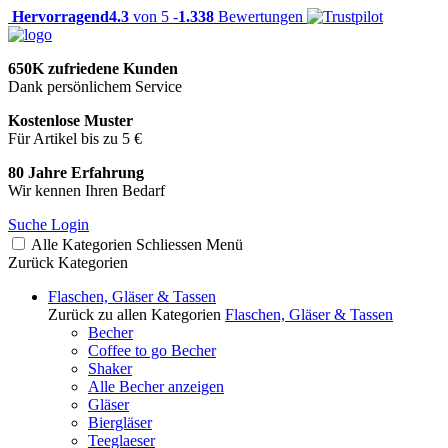
Hervorragend
4.3
von 5 -
1.338
Bewertungen
650K zufriedene Kunden
Dank persönlichem Service
Kostenlose Muster
Für Artikel bis zu 5 €
80 Jahre Erfahrung
Wir kennen Ihren Bedarf
Suche
Login
Alle Kategorien
Schliessen
Menü
Zurück
Kategorien
Flaschen, Gläser & Tassen
Zurück zu allen Kategorien
Flaschen, Gläser & Tassen
Becher
Coffee to go Becher
Shaker
Alle Becher anzeigen
Gläser
Biergläser
Teeglaeser