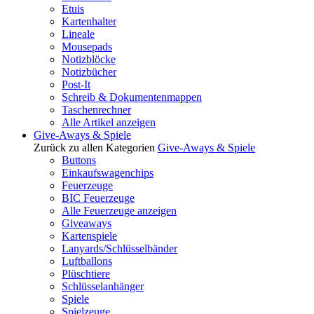
Etuis
Kartenhalter
Lineale
Mousepads
Notizblöcke
Notizbücher
Post-It
Schreib & Dokumentenmappen
Taschenrechner
Alle Artikel anzeigen
Give-Aways & Spiele
Zurück zu allen Kategorien
Give-Aways & Spiele
Buttons
Einkaufswagenchips
Feuerzeuge
BIC Feuerzeuge
Alle Feuerzeuge anzeigen
Giveaways
Kartenspiele
Lanyards/Schlüsselbänder
Luftballons
Plüschtiere
Schlüsselanhänger
Spiele
Spielzeuge