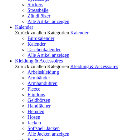
Stickers
Stressbälle
Zündhölzer
Alle Artikel anzeigen
Kalender
Zurück zu allen Kategorien
Kalender
Bürokalender
Kalender
Taschenkalender
Alle Artikel anzeigen
Kleidung & Accessoires
Zurück zu allen Kategorien
Kleidung & Accessoires
Arbeitskleidung
Armbänder
Armbanduhren
Fleece
Flipflops
Geldbörsen
Handfächer
Hemden
Hosen
Jacken
Softshell-Jacken
Alle Jacken anzeigen
Kappen