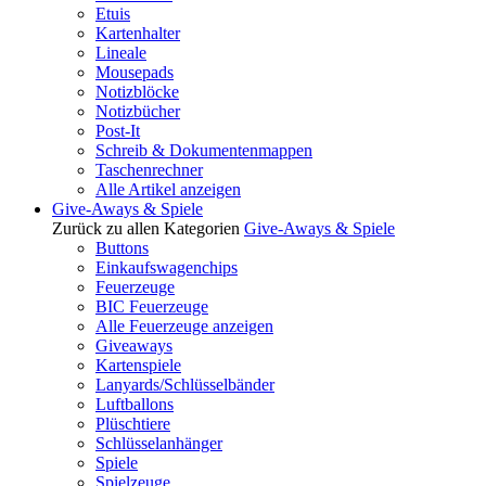
Etuis
Kartenhalter
Lineale
Mousepads
Notizblöcke
Notizbücher
Post-It
Schreib & Dokumentenmappen
Taschenrechner
Alle Artikel anzeigen
Give-Aways & Spiele
Zurück zu allen Kategorien
Give-Aways & Spiele
Buttons
Einkaufswagenchips
Feuerzeuge
BIC Feuerzeuge
Alle Feuerzeuge anzeigen
Giveaways
Kartenspiele
Lanyards/Schlüsselbänder
Luftballons
Plüschtiere
Schlüsselanhänger
Spiele
Spielzeuge