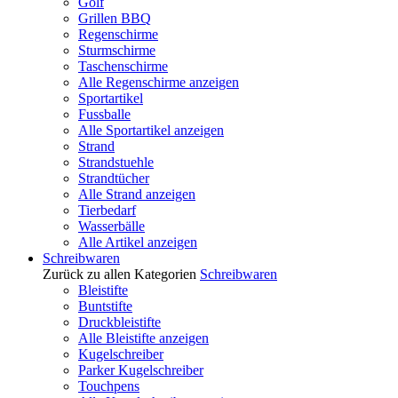
Golf
Grillen BBQ
Regenschirme
Sturmschirme
Taschenschirme
Alle Regenschirme anzeigen
Sportartikel
Fussballe
Alle Sportartikel anzeigen
Strand
Strandstuehle
Strandtücher
Alle Strand anzeigen
Tierbedarf
Wasserbälle
Alle Artikel anzeigen
Schreibwaren
Zurück zu allen Kategorien
Schreibwaren
Bleistifte
Buntstifte
Druckbleistifte
Alle Bleistifte anzeigen
Kugelschreiber
Parker Kugelschreiber
Touchpens