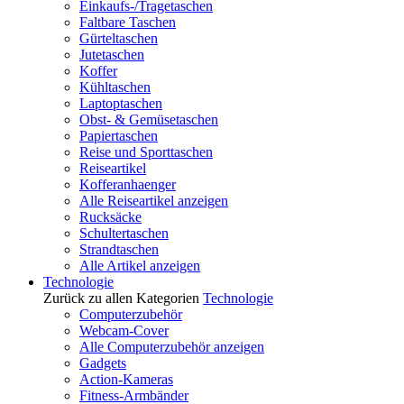
Einkaufs-/Tragetaschen
Faltbare Taschen
Gürteltaschen
Jutetaschen
Koffer
Kühltaschen
Laptoptaschen
Obst- & Gemüsetaschen
Papiertaschen
Reise und Sporttaschen
Reiseartikel
Kofferanhaenger
Alle Reiseartikel anzeigen
Rucksäcke
Schultertaschen
Strandtaschen
Alle Artikel anzeigen
Technologie
Zurück zu allen Kategorien
Technologie
Computerzubehör
Webcam-Cover
Alle Computerzubehör anzeigen
Gadgets
Action-Kameras
Fitness-Armbänder