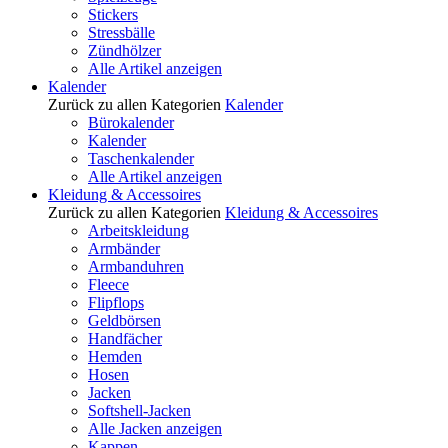
Stickers
Stressbälle
Zündhölzer
Alle Artikel anzeigen
Kalender
Zurück zu allen Kategorien
Kalender
Bürokalender
Kalender
Taschenkalender
Alle Artikel anzeigen
Kleidung & Accessoires
Zurück zu allen Kategorien
Kleidung & Accessoires
Arbeitskleidung
Armbänder
Armbanduhren
Fleece
Flipflops
Geldbörsen
Handfächer
Hemden
Hosen
Jacken
Softshell-Jacken
Alle Jacken anzeigen
Kappen