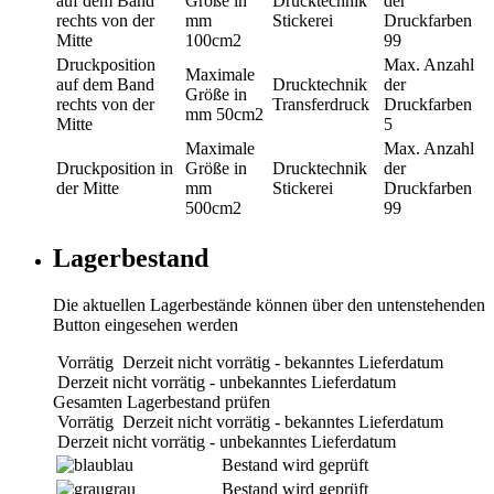
auf dem Band
Größe in
Drucktechnik
der
rechts von der
mm
Stickerei
Druckfarben
Mitte
100cm2
99
Druckposition
Max. Anzahl
Maximale
auf dem Band
Drucktechnik
der
Größe in
rechts von der
Transferdruck
Druckfarben
mm
50cm2
Mitte
5
Maximale
Max. Anzahl
Druckposition
in
Größe in
Drucktechnik
der
der Mitte
mm
Stickerei
Druckfarben
500cm2
99
Lagerbestand
Die aktuellen Lagerbestände können über den untenstehenden
Button eingesehen werden
Vorrätig
Derzeit nicht vorrätig - bekanntes Lieferdatum
Derzeit nicht vorrätig - unbekanntes Lieferdatum
Gesamten Lagerbestand prüfen
Vorrätig
Derzeit nicht vorrätig - bekanntes Lieferdatum
Derzeit nicht vorrätig - unbekanntes Lieferdatum
blau
Bestand wird geprüft
grau
Bestand wird geprüft