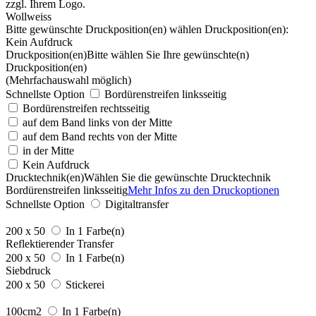
Wollweiss
Bitte gewünschte Druckposition(en) wählen
Druckposition(en):
Kein Aufdruck
Druckposition(en)
Bitte wählen Sie Ihre gewünschte(n)
Druckposition(en)
(Mehrfachauswahl möglich)
Schnellste Option
Bordürenstreifen linksseitig
Bordürenstreifen rechtsseitig
auf dem Band links von der Mitte
auf dem Band rechts von der Mitte
in der Mitte
Kein Aufdruck
Drucktechnik(en)
Wählen Sie die gewünschte Drucktechnik
Bordürenstreifen linksseitig
Mehr Infos zu den Druckoptionen
Schnellste Option
Digitaltransfer
200 x 50
In 1 Farbe(n)
Reflektierender Transfer
200 x 50
In 1 Farbe(n)
Siebdruck
200 x 50
Stickerei
100cm2
In 1 Farbe(n)