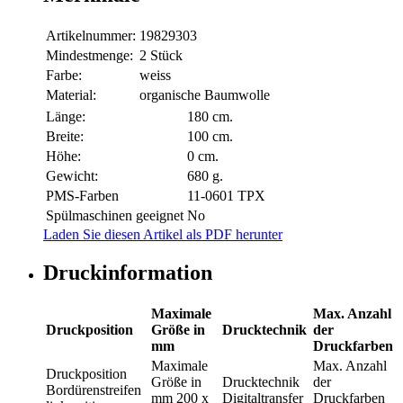
Artikelnummer:
19829303
Mindestmenge:
2 Stück
Farbe:
weiss
Material:
organische Baumwolle
Länge:
180 cm.
Breite:
100 cm.
Höhe:
0 cm.
Gewicht:
680 g.
PMS-Farben
11-0601 TPX
Spülmaschinen geeignet
No
Laden Sie diesen Artikel als PDF herunter
Druckinformation
Maximale
Max. Anzahl
Druckposition
Größe in
Drucktechnik
der
mm
Druckfarben
Maximale
Max. Anzahl
Druckposition
Größe in
Drucktechnik
der
Bordürenstreifen
mm
200 x
Digitaltransfer
Druckfarben