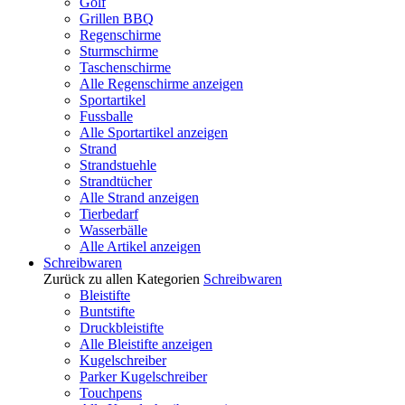
Golf
Grillen BBQ
Regenschirme
Sturmschirme
Taschenschirme
Alle Regenschirme anzeigen
Sportartikel
Fussballe
Alle Sportartikel anzeigen
Strand
Strandstuehle
Strandtücher
Alle Strand anzeigen
Tierbedarf
Wasserbälle
Alle Artikel anzeigen
Schreibwaren
Zurück zu allen Kategorien
Schreibwaren
Bleistifte
Buntstifte
Druckbleistifte
Alle Bleistifte anzeigen
Kugelschreiber
Parker Kugelschreiber
Touchpens