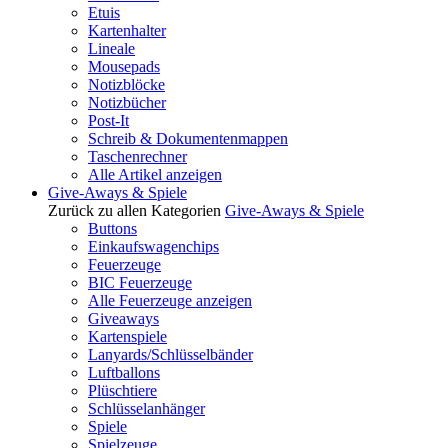
Etuis
Kartenhalter
Lineale
Mousepads
Notizblöcke
Notizbücher
Post-It
Schreib & Dokumentenmappen
Taschenrechner
Alle Artikel anzeigen
Give-Aways & Spiele
Zurück zu allen Kategorien
Give-Aways & Spiele
Buttons
Einkaufswagenchips
Feuerzeuge
BIC Feuerzeuge
Alle Feuerzeuge anzeigen
Giveaways
Kartenspiele
Lanyards/Schlüsselbänder
Luftballons
Plüschtiere
Schlüsselanhänger
Spiele
Spielzeuge