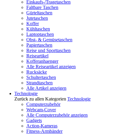
Einkaufs-/Tragetaschen
Faltbare Taschen
Gürteltaschen
Jutetaschen
Koffer
Kühltaschen
Laptoptaschen
Obst- & Gemüsetaschen
Papiertaschen
Reise und Sporttaschen
Reiseartikel
Kofferanhaenger
Alle Reiseartikel anzeigen
Rucksäcke
Schultertaschen
Strandtaschen
Alle Artikel anzeigen
Technologie
Zurück zu allen Kategorien
Technologie
Computerzubehör
Webcam-Cover
Alle Computerzubehör anzeigen
Gadgets
Action-Kameras
Fitness-Armbänder