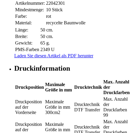
Artikelnummer:
22042301
Mindestmenge:
10 Stück
Farbe:
rot
Material:
recycelte Baumwolle
Länge:
50 cm.
Breite:
50 cm.
Gewicht:
65 g.
PMS-Farben
2349 U
Laden Sie diesen Artikel als PDF herunter
Druckinformation
Max. Anzahl
Maximale
Druckposition
Drucktechnik
der
Größe in mm
Druckfarben
Max. Anzahl
Druckposition
Maximale
Drucktechnik
der
auf der
Größe in mm
DTF Transfer
Druckfarben
Vorderseite
300cm2
99
Max. Anzahl
Druckposition
Maximale
Drucktechnik
der
auf der
Größe in mm
DTF Transfer
Druckfarben