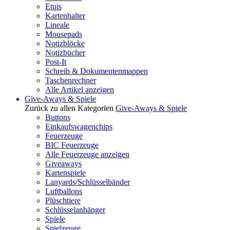
Etuis
Kartenhalter
Lineale
Mousepads
Notizblöcke
Notizbücher
Post-It
Schreib & Dokumentenmappen
Taschenrechner
Alle Artikel anzeigen
Give-Aways & Spiele
Zurück zu allen Kategorien
Give-Aways & Spiele
Buttons
Einkaufswagenchips
Feuerzeuge
BIC Feuerzeuge
Alle Feuerzeuge anzeigen
Giveaways
Kartenspiele
Lanyards/Schlüsselbänder
Luftballons
Plüschtiere
Schlüsselanhänger
Spiele
Spielzeuge