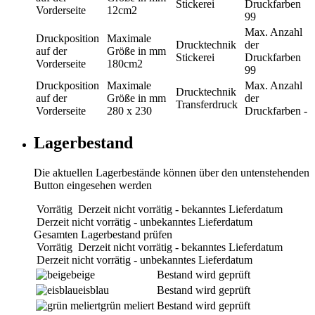
Stickerei
Druckfarben
Vorderseite
12cm2
99
Max. Anzahl
Druckposition
Maximale
Drucktechnik
der
auf der
Größe in mm
Stickerei
Druckfarben
Vorderseite
180cm2
99
Druckposition
Maximale
Max. Anzahl
Drucktechnik
auf der
Größe in mm
der
Transferdruck
Vorderseite
280 x 230
Druckfarben
-
Lagerbestand
Die aktuellen Lagerbestände können über den untenstehenden
Button eingesehen werden
Vorrätig
Derzeit nicht vorrätig - bekanntes Lieferdatum
Derzeit nicht vorrätig - unbekanntes Lieferdatum
Gesamten Lagerbestand prüfen
Vorrätig
Derzeit nicht vorrätig - bekanntes Lieferdatum
Derzeit nicht vorrätig - unbekanntes Lieferdatum
beige
Bestand wird geprüft
eisblau
Bestand wird geprüft
grün meliert
Bestand wird geprüft