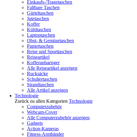
Einkaufs-/Tragetaschen
Faltbare Taschen
Gürteltaschen
Jutetaschen
Koffer
Kühltaschen
Laptoptaschen
Obst- & Gemüsetaschen
Papiertaschen
Reise und Sporttaschen
Reiseartikel
Kofferanhaenger
Alle Reiseartikel anzeigen
Rucksäcke
Schultertaschen
Strandtaschen
Alle Artikel anzeigen
Technologie
Zurück zu allen Kategorien
Technologie
Computerzubehör
Webcam-Cover
Alle Computerzubehör anzeigen
Gadgets
Action-Kameras
Fitness-Armbänder