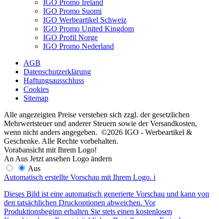
IGO Promo Ireland
IGO Promo Suomi
IGO Werbeartikel Schweiz
IGO Promo United Kingdom
IGO Profil Norge
IGO Promo Nederland
AGB
Datenschutzerklärung
Haftungsausschluss
Cookies
Sitemap
Alle angezeigten Preise verstehen sich zzgl. der gesetzlichen
Mehrwertsteuer und anderer Steuern sowie der Versandkosten,
wenn nicht anders angegeben. ©2026 IGO - Werbeartikel &
Geschenke. Alle Rechte vorbehalten.
Vorabansicht mit Ihrem Logo!
An
Aus
Jetzt ansehen
Logo ändern
Aus
Automatisch erstellte Vorschau mit Ihrem Logo.
i
Dieses Bild ist eine automatisch generierte Vorschau und kann von
den tatsächlichen Druckoptionen abweichen. Vor
Produktionsbeginn erhalten Sie stets einen kostenlosen