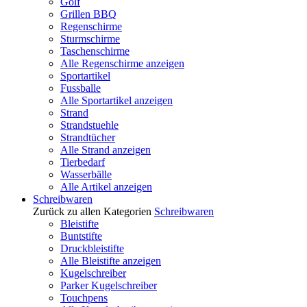
Golf
Grillen BBQ
Regenschirme
Sturmschirme
Taschenschirme
Alle Regenschirme anzeigen
Sportartikel
Fussballe
Alle Sportartikel anzeigen
Strand
Strandstuehle
Strandtücher
Alle Strand anzeigen
Tierbedarf
Wasserbälle
Alle Artikel anzeigen
Schreibwaren
Zurück zu allen Kategorien
Schreibwaren
Bleistifte
Buntstifte
Druckbleistifte
Alle Bleistifte anzeigen
Kugelschreiber
Parker Kugelschreiber
Touchpens