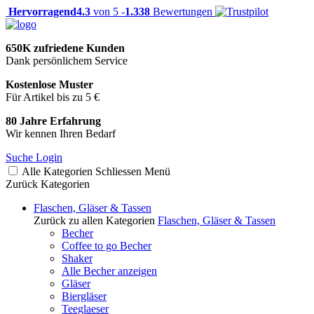
Hervorragend
4.3
von 5 -
1.338
Bewertungen
650K zufriedene Kunden
Dank persönlichem Service
Kostenlose Muster
Für Artikel bis zu 5 €
80 Jahre Erfahrung
Wir kennen Ihren Bedarf
Suche
Login
Alle Kategorien
Schliessen
Menü
Zurück
Kategorien
Flaschen, Gläser & Tassen
Zurück zu allen Kategorien
Flaschen, Gläser & Tassen
Becher
Coffee to go Becher
Shaker
Alle Becher anzeigen
Gläser
Biergläser
Teeglaeser