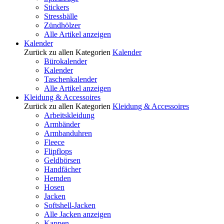
Stickers
Stressbälle
Zündhölzer
Alle Artikel anzeigen
Kalender
Zurück zu allen Kategorien
Kalender
Bürokalender
Kalender
Taschenkalender
Alle Artikel anzeigen
Kleidung & Accessoires
Zurück zu allen Kategorien
Kleidung & Accessoires
Arbeitskleidung
Armbänder
Armbanduhren
Fleece
Flipflops
Geldbörsen
Handfächer
Hemden
Hosen
Jacken
Softshell-Jacken
Alle Jacken anzeigen
Kappen