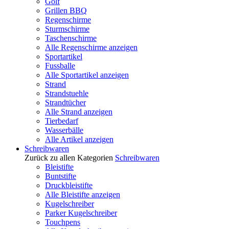
Golf
Grillen BBQ
Regenschirme
Sturmschirme
Taschenschirme
Alle Regenschirme anzeigen
Sportartikel
Fussballe
Alle Sportartikel anzeigen
Strand
Strandstuehle
Strandtücher
Alle Strand anzeigen
Tierbedarf
Wasserbälle
Alle Artikel anzeigen
Schreibwaren
Zurück zu allen Kategorien
Schreibwaren
Bleistifte
Buntstifte
Druckbleistifte
Alle Bleistifte anzeigen
Kugelschreiber
Parker Kugelschreiber
Touchpens