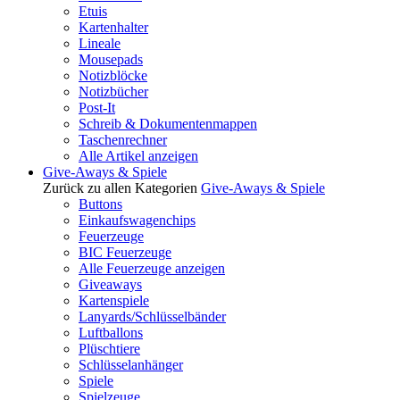
Etuis
Kartenhalter
Lineale
Mousepads
Notizblöcke
Notizbücher
Post-It
Schreib & Dokumentenmappen
Taschenrechner
Alle Artikel anzeigen
Give-Aways & Spiele
Zurück zu allen Kategorien
Give-Aways & Spiele
Buttons
Einkaufswagenchips
Feuerzeuge
BIC Feuerzeuge
Alle Feuerzeuge anzeigen
Giveaways
Kartenspiele
Lanyards/Schlüsselbänder
Luftballons
Plüschtiere
Schlüsselanhänger
Spiele
Spielzeuge