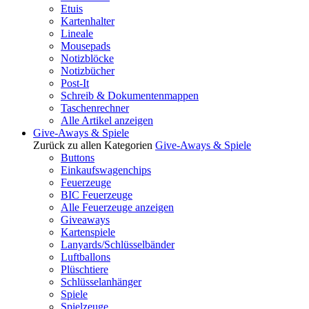
Etuis
Kartenhalter
Lineale
Mousepads
Notizblöcke
Notizbücher
Post-It
Schreib & Dokumentenmappen
Taschenrechner
Alle Artikel anzeigen
Give-Aways & Spiele
Zurück zu allen Kategorien
Give-Aways & Spiele
Buttons
Einkaufswagenchips
Feuerzeuge
BIC Feuerzeuge
Alle Feuerzeuge anzeigen
Giveaways
Kartenspiele
Lanyards/Schlüsselbänder
Luftballons
Plüschtiere
Schlüsselanhänger
Spiele
Spielzeuge