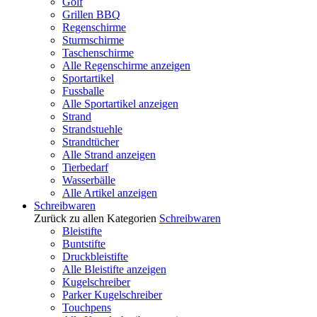
Golf
Grillen BBQ
Regenschirme
Sturmschirme
Taschenschirme
Alle Regenschirme anzeigen
Sportartikel
Fussballe
Alle Sportartikel anzeigen
Strand
Strandstuehle
Strandtücher
Alle Strand anzeigen
Tierbedarf
Wasserbälle
Alle Artikel anzeigen
Schreibwaren
Zurück zu allen Kategorien
Schreibwaren
Bleistifte
Buntstifte
Druckbleistifte
Alle Bleistifte anzeigen
Kugelschreiber
Parker Kugelschreiber
Touchpens