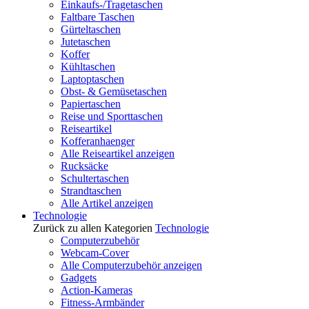
Einkaufs-/Tragetaschen
Faltbare Taschen
Gürteltaschen
Jutetaschen
Koffer
Kühltaschen
Laptoptaschen
Obst- & Gemüsetaschen
Papiertaschen
Reise und Sporttaschen
Reiseartikel
Kofferanhaenger
Alle Reiseartikel anzeigen
Rucksäcke
Schultertaschen
Strandtaschen
Alle Artikel anzeigen
Technologie
Zurück zu allen Kategorien
Technologie
Computerzubehör
Webcam-Cover
Alle Computerzubehör anzeigen
Gadgets
Action-Kameras
Fitness-Armbänder