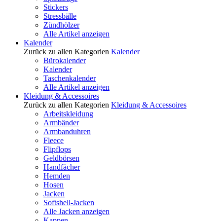
Stickers
Stressbälle
Zündhölzer
Alle Artikel anzeigen
Kalender
Zurück zu allen Kategorien
Kalender
Bürokalender
Kalender
Taschenkalender
Alle Artikel anzeigen
Kleidung & Accessoires
Zurück zu allen Kategorien
Kleidung & Accessoires
Arbeitskleidung
Armbänder
Armbanduhren
Fleece
Flipflops
Geldbörsen
Handfächer
Hemden
Hosen
Jacken
Softshell-Jacken
Alle Jacken anzeigen
Kappen