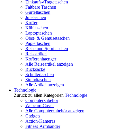
Einkaufs-/Tragetaschen
Faltbare Taschen
Gürteltaschen
Jutetaschen
Koffer
Kühltaschen
Laptoptaschen
Obst- & Gemüsetaschen
Papiertaschen
Reise und Sporttaschen
Reiseartikel
Kofferanhaenger
Alle Reiseartikel anzeigen
Rucksäcke
Schultertaschen
Strandtaschen
Alle Artikel anzeigen
Technologie
Zurück zu allen Kategorien
Technologie
Computerzubehör
Webcam-Cover
Alle Computerzubehör anzeigen
Gadgets
Action-Kameras
Fitness-Armbänder