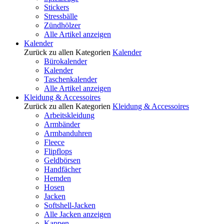
Stickers
Stressbälle
Zündhölzer
Alle Artikel anzeigen
Kalender
Zurück zu allen Kategorien
Kalender
Bürokalender
Kalender
Taschenkalender
Alle Artikel anzeigen
Kleidung & Accessoires
Zurück zu allen Kategorien
Kleidung & Accessoires
Arbeitskleidung
Armbänder
Armbanduhren
Fleece
Flipflops
Geldbörsen
Handfächer
Hemden
Hosen
Jacken
Softshell-Jacken
Alle Jacken anzeigen
Kappen