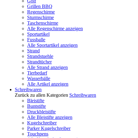
Golf
Grillen BBQ
Regenschirme
Sturmschirme
Taschenschirme
Alle Regenschirme anzeigen
Sportartikel
Fussballe
Alle Sportartikel anzeigen
Strand
Strandstuehle
Strandtücher
Alle Strand anzeigen
Tierbedarf
Wasserbälle
Alle Artikel anzeigen
Schreibwaren
Zurück zu allen Kategorien
Schreibwaren
Bleistifte
Buntstifte
Druckbleistifte
Alle Bleistifte anzeigen
Kugelschreiber
Parker Kugelschreiber
Touchpens