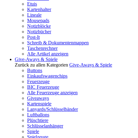
Etuis
Kartenhalter
Lineale
Mousepads
Notizblöcke
Notizbücher
Post-It
Schreib & Dokumentenmappen
Taschenrechner
Alle Artikel anzeigen
Give-Aways & Spiele
Zurück zu allen Kategorien
Give-Aways & Spiele
Buttons
Einkaufswagenchips
Feuerzeuge
BIC Feuerzeuge
Alle Feuerzeuge anzeigen
Giveaways
Kartenspiele
Lanyards/Schlüsselbänder
Luftballons
Plüschtiere
Schlüsselanhänger
Spiele
Spielzeuge