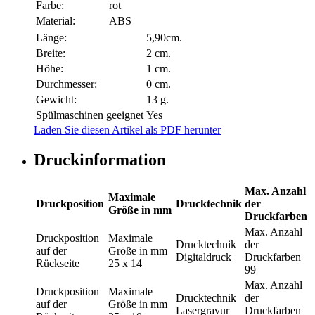
Farbe:
rot
Material:
ABS
Länge:
5,90cm.
Breite:
2 cm.
Höhe:
1 cm.
Durchmesser:
0 cm.
Gewicht:
13 g.
Spülmaschinen geeignet
Yes
Laden Sie diesen Artikel als PDF herunter
Druckinformation
Max. Anzahl
Maximale
Druckposition
Drucktechnik
der
Größe in mm
Druckfarben
Max. Anzahl
Druckposition
Maximale
Drucktechnik
der
auf der
Größe in mm
Digitaldruck
Druckfarben
Rückseite
25 x 14
99
Max. Anzahl
Druckposition
Maximale
Drucktechnik
der
auf der
Größe in mm
Lasergravur
Druckfarben