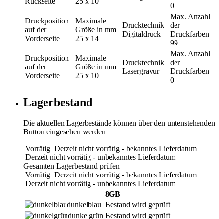
Rückseite
25 x 10
0
Max. Anzahl
Druckposition
Maximale
Drucktechnik
der
auf der
Größe in mm
Digitaldruck
Druckfarben
Vorderseite
25 x 14
99
Max. Anzahl
Druckposition
Maximale
Drucktechnik
der
auf der
Größe in mm
Lasergravur
Druckfarben
Vorderseite
25 x 10
0
Lagerbestand
Die aktuellen Lagerbestände können über den untenstehenden
Button eingesehen werden
Vorrätig
Derzeit nicht vorrätig - bekanntes Lieferdatum
Derzeit nicht vorrätig - unbekanntes Lieferdatum
Gesamten Lagerbestand prüfen
Vorrätig
Derzeit nicht vorrätig - bekanntes Lieferdatum
Derzeit nicht vorrätig - unbekanntes Lieferdatum
8GB
dunkelblau
Bestand wird geprüft
dunkelgrün
Bestand wird geprüft