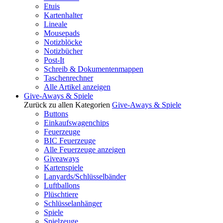
Etuis
Kartenhalter
Lineale
Mousepads
Notizblöcke
Notizbücher
Post-It
Schreib & Dokumentenmappen
Taschenrechner
Alle Artikel anzeigen
Give-Aways & Spiele
Zurück zu allen Kategorien
Give-Aways & Spiele
Buttons
Einkaufswagenchips
Feuerzeuge
BIC Feuerzeuge
Alle Feuerzeuge anzeigen
Giveaways
Kartenspiele
Lanyards/Schlüsselbänder
Luftballons
Plüschtiere
Schlüsselanhänger
Spiele
Spielzeuge