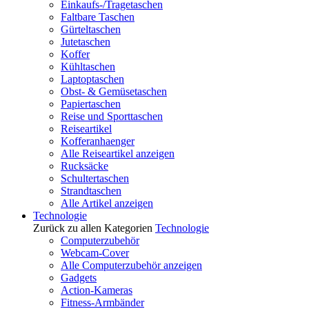
Einkaufs-/Tragetaschen
Faltbare Taschen
Gürteltaschen
Jutetaschen
Koffer
Kühltaschen
Laptoptaschen
Obst- & Gemüsetaschen
Papiertaschen
Reise und Sporttaschen
Reiseartikel
Kofferanhaenger
Alle Reiseartikel anzeigen
Rucksäcke
Schultertaschen
Strandtaschen
Alle Artikel anzeigen
Technologie
Zurück zu allen Kategorien
Technologie
Computerzubehör
Webcam-Cover
Alle Computerzubehör anzeigen
Gadgets
Action-Kameras
Fitness-Armbänder