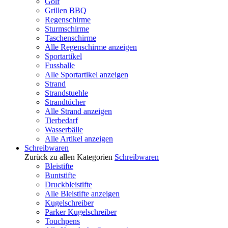
Golf
Grillen BBQ
Regenschirme
Sturmschirme
Taschenschirme
Alle Regenschirme anzeigen
Sportartikel
Fussballe
Alle Sportartikel anzeigen
Strand
Strandstuehle
Strandtücher
Alle Strand anzeigen
Tierbedarf
Wasserbälle
Alle Artikel anzeigen
Schreibwaren
Zurück zu allen Kategorien
Schreibwaren
Bleistifte
Buntstifte
Druckbleistifte
Alle Bleistifte anzeigen
Kugelschreiber
Parker Kugelschreiber
Touchpens