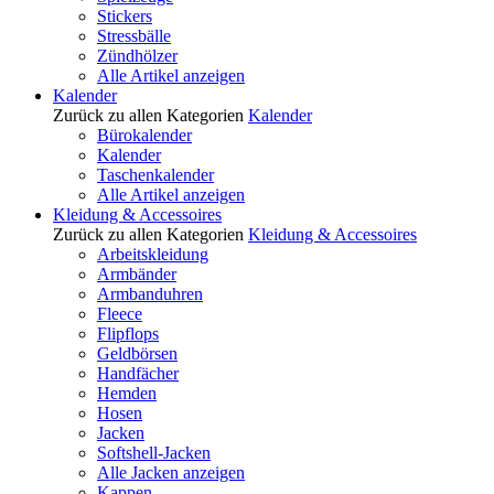
Stickers
Stressbälle
Zündhölzer
Alle Artikel anzeigen
Kalender
Zurück zu allen Kategorien
Kalender
Bürokalender
Kalender
Taschenkalender
Alle Artikel anzeigen
Kleidung & Accessoires
Zurück zu allen Kategorien
Kleidung & Accessoires
Arbeitskleidung
Armbänder
Armbanduhren
Fleece
Flipflops
Geldbörsen
Handfächer
Hemden
Hosen
Jacken
Softshell-Jacken
Alle Jacken anzeigen
Kappen