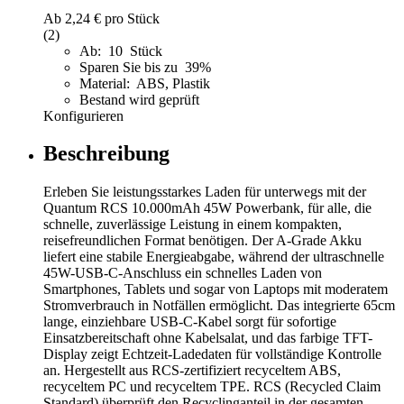
Ab
2,24 €
pro Stück
(2)
Ab: 10 Stück
Sparen Sie bis zu 39%
Material: ABS, Plastik
Bestand wird geprüft
Konfigurieren
Beschreibung
Erleben Sie leistungsstarkes Laden für unterwegs mit der
Quantum RCS 10.000mAh 45W Powerbank, für alle, die
schnelle, zuverlässige Leistung in einem kompakten,
reisefreundlichen Format benötigen. Der A-Grade Akku
liefert eine stabile Energieabgabe, während der ultraschnelle
45W-USB-C-Anschluss ein schnelles Laden von
Smartphones, Tablets und sogar von Laptops mit moderatem
Stromverbrauch in Notfällen ermöglicht. Das integrierte 65cm
lange, einziehbare USB-C-Kabel sorgt für sofortige
Einsatzbereitschaft ohne Kabelsalat, und das farbige TFT-
Display zeigt Echtzeit-Ladedaten für vollständige Kontrolle
an. Hergestellt aus RCS-zertifiziert recyceltem ABS,
recyceltem PC und recyceltem TPE. RCS (Recycled Claim
Standard) überprüft den Recyclinganteil in der gesamten