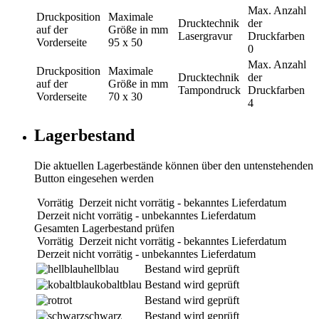
Max. Anzahl
Druckposition
Maximale
Drucktechnik
der
auf der
Größe in mm
Lasergravur
Druckfarben
Vorderseite
95 x 50
0
Max. Anzahl
Druckposition
Maximale
Drucktechnik
der
auf der
Größe in mm
Tampondruck
Druckfarben
Vorderseite
70 x 30
4
Lagerbestand
Die aktuellen Lagerbestände können über den untenstehenden
Button eingesehen werden
Vorrätig
Derzeit nicht vorrätig - bekanntes Lieferdatum
Derzeit nicht vorrätig - unbekanntes Lieferdatum
Gesamten Lagerbestand prüfen
Vorrätig
Derzeit nicht vorrätig - bekanntes Lieferdatum
Derzeit nicht vorrätig - unbekanntes Lieferdatum
hellblau
Bestand wird geprüft
kobaltblau
Bestand wird geprüft
rot
Bestand wird geprüft
schwarz
Bestand wird geprüft