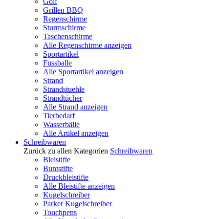
Golf
Grillen BBQ
Regenschirme
Sturmschirme
Taschenschirme
Alle Regenschirme anzeigen
Sportartikel
Fussballe
Alle Sportartikel anzeigen
Strand
Strandstuehle
Strandtücher
Alle Strand anzeigen
Tierbedarf
Wasserbälle
Alle Artikel anzeigen
Schreibwaren
Zurück zu allen Kategorien
Schreibwaren
Bleistifte
Buntstifte
Druckbleistifte
Alle Bleistifte anzeigen
Kugelschreiber
Parker Kugelschreiber
Touchpens