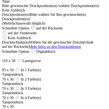
Titan
Bitte gewünschte Druckposition(en) wählen
Druckposition(en):
Kein Aufdruck
Druckposition(en)
Bitte wählen Sie Ihre gewünschte(n)
Druckposition(en)
(Mehrfachauswahl möglich)
Schnellste Option
auf der Rückseite
auf der Vorderseite
Kein Aufdruck
Drucktechnik(en)
Wählen Sie die gewünschte Drucktechnik
auf der Rückseite
Mehr Infos zu den Druckoptionen
Schnellste Option
Digitaldruck
110 x 58
Lasergravur
95 x 50
In 1 Farbe(n)
Tampondruck
70 x 30
In 2 Farbe(n)
Tampondruck
70 x 30
In 3 Farbe(n)
Tampondruck
70 x 30
In 4 Farbe(n)
Tampondruck
70 x 30