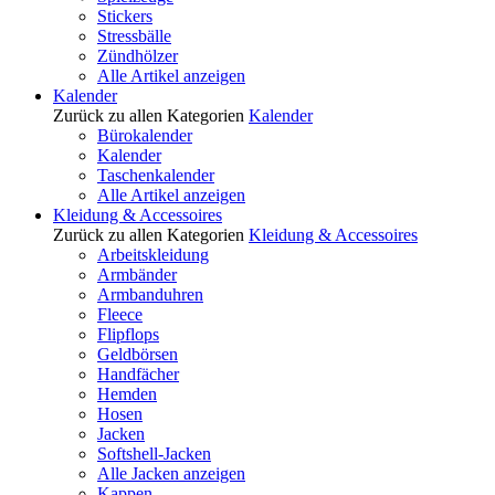
Stickers
Stressbälle
Zündhölzer
Alle Artikel anzeigen
Kalender
Zurück zu allen Kategorien
Kalender
Bürokalender
Kalender
Taschenkalender
Alle Artikel anzeigen
Kleidung & Accessoires
Zurück zu allen Kategorien
Kleidung & Accessoires
Arbeitskleidung
Armbänder
Armbanduhren
Fleece
Flipflops
Geldbörsen
Handfächer
Hemden
Hosen
Jacken
Softshell-Jacken
Alle Jacken anzeigen
Kappen