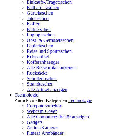
Einkaufs-/Tragetaschen
Faltbare Taschen
Gürteltaschen
Jutetaschen
Koffer
Kühltaschen
Laptoptaschen
Obst- & Gemüsetaschen
Papiertaschen
Reise und Sporttaschen
Reiseartikel
Kofferanhaenger
Alle Reiseartikel anzeigen
Rucksäcke
Schultertaschen
Strandtaschen
Alle Artikel anzeigen
Technologie
Zurück zu allen Kategorien
Technologie
Computerzubehör
Webcam-Cover
Alle Computerzubehör anzeigen
Gadgets
Action-Kameras
Fitness-Armbänder