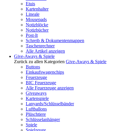
Etuis
Kartenhalter
Lineale
Mousepads
Notizblöcke
Notizbücher
Post-It
Schreib & Dokumentenmappen
Taschenrechner
Alle Artikel anzeigen
Give-Aways & Spiele
Zurück zu allen Kategorien
Give-Aways & Spiele
Buttons
Einkaufswagenchips
Feuerzeuge
BIC Feuerzeuge
Alle Feuerzeuge anzeigen
Giveaways
Kartenspiele
Lanyards/Schlüsselbänder
Luftballons
Plüschtiere
Schlüsselanhänger
Spiele
Spielzeuge