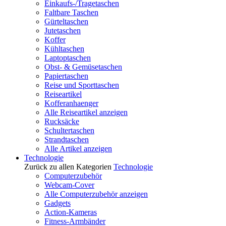
Einkaufs-/Tragetaschen
Faltbare Taschen
Gürteltaschen
Jutetaschen
Koffer
Kühltaschen
Laptoptaschen
Obst- & Gemüsetaschen
Papiertaschen
Reise und Sporttaschen
Reiseartikel
Kofferanhaenger
Alle Reiseartikel anzeigen
Rucksäcke
Schultertaschen
Strandtaschen
Alle Artikel anzeigen
Technologie
Zurück zu allen Kategorien
Technologie
Computerzubehör
Webcam-Cover
Alle Computerzubehör anzeigen
Gadgets
Action-Kameras
Fitness-Armbänder