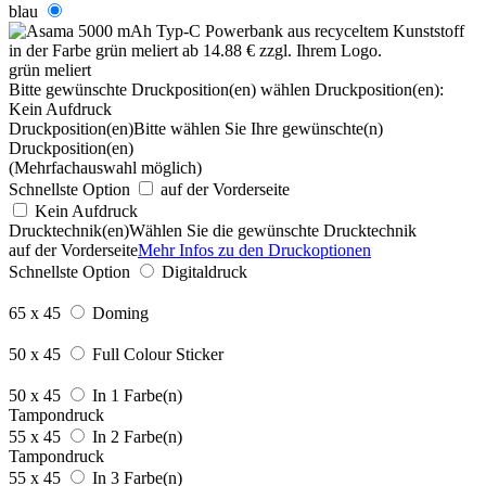
blau
grün meliert
Bitte gewünschte Druckposition(en) wählen
Druckposition(en):
Kein Aufdruck
Druckposition(en)
Bitte wählen Sie Ihre gewünschte(n)
Druckposition(en)
(Mehrfachauswahl möglich)
Schnellste Option
auf der Vorderseite
Kein Aufdruck
Drucktechnik(en)
Wählen Sie die gewünschte Drucktechnik
auf der Vorderseite
Mehr Infos zu den Druckoptionen
Schnellste Option
Digitaldruck
65 x 45
Doming
50 x 45
Full Colour Sticker
50 x 45
In 1 Farbe(n)
Tampondruck
55 x 45
In 2 Farbe(n)
Tampondruck
55 x 45
In 3 Farbe(n)