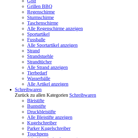
Golf
Grillen BBQ
Regenschirme
Sturmschirme
Taschenschirme
Alle Regenschirme anzeigen
Sportartikel
Fussballe
Alle Sportartikel anzeigen
Strand
Strandstuehle
Strandtücher
Alle Strand anzeigen
Tierbedarf
Wasserbälle
Alle Artikel anzeigen
Schreibwaren
Zurück zu allen Kategorien
Schreibwaren
Bleistifte
Buntstifte
Druckbleistifte
Alle Bleistifte anzeigen
Kugelschreiber
Parker Kugelschreiber
Touchpens