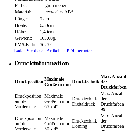
Farbe:
grün meliert
Material:
recyceltes ABS
Länge:
9 cm.
Breite:
6,30cm.
Höhe:
1,40cm.
Gewicht:
103,60g.
PMS-Farben
5625 C
Laden Sie diesen Artikel als PDF herunter
Druckinformation
Max. Anzahl
Maximale
Druckposition
Drucktechnik
der
Größe in mm
Druckfarben
Max. Anzahl
Druckposition
Maximale
Drucktechnik
der
auf der
Größe in mm
Digitaldruck
Druckfarben
Vorderseite
65 x 45
99
Max. Anzahl
Druckposition
Maximale
Drucktechnik
der
auf der
Größe in mm
Doming
Druckfarben
Vorderseite
50 x 45