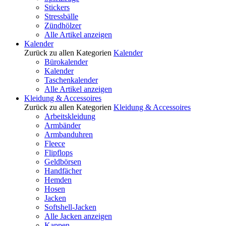
Stickers
Stressbälle
Zündhölzer
Alle Artikel anzeigen
Kalender
Zurück zu allen Kategorien
Kalender
Bürokalender
Kalender
Taschenkalender
Alle Artikel anzeigen
Kleidung & Accessoires
Zurück zu allen Kategorien
Kleidung & Accessoires
Arbeitskleidung
Armbänder
Armbanduhren
Fleece
Flipflops
Geldbörsen
Handfächer
Hemden
Hosen
Jacken
Softshell-Jacken
Alle Jacken anzeigen
Kappen