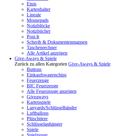
Etuis
Kartenhalter
Lineale
Mousepads
Notizblöcke
Notizbücher
Post-It
Schreib & Dokumentenmappen
Taschenrechner
Alle Artikel anzeigen
Give-Aways & Spiele
Zurück zu allen Kategorien
Give-Aways & Spiele
Buttons
Einkaufswagenchips
Feuerzeuge
BIC Feuerzeuge
Alle Feuerzeuge anzeigen
Giveaways
Kartenspiele
Lanyards/Schlüsselbänder
Luftballons
Plüschtiere
Schlüsselanhänger
Spiele
Spielzeuge