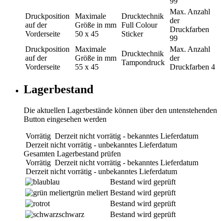
99
Max. Anzahl
Druckposition
Maximale
Drucktechnik
der
auf der
Größe in mm
Full Colour
Druckfarben
Vorderseite
50 x 45
Sticker
99
Druckposition
Maximale
Max. Anzahl
Drucktechnik
auf der
Größe in mm
der
Tampondruck
Vorderseite
55 x 45
Druckfarben
4
Lagerbestand
Die aktuellen Lagerbestände können über den untenstehenden
Button eingesehen werden
Vorrätig
Derzeit nicht vorrätig - bekanntes Lieferdatum
Derzeit nicht vorrätig - unbekanntes Lieferdatum
Gesamten Lagerbestand prüfen
Vorrätig
Derzeit nicht vorrätig - bekanntes Lieferdatum
Derzeit nicht vorrätig - unbekanntes Lieferdatum
blau
Bestand wird geprüft
grün meliert
Bestand wird geprüft
rot
Bestand wird geprüft
schwarz
Bestand wird geprüft