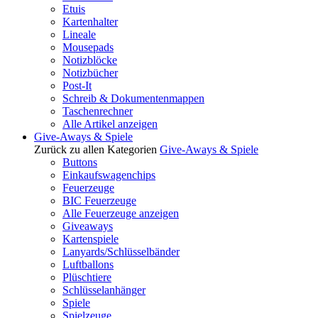
Etuis
Kartenhalter
Lineale
Mousepads
Notizblöcke
Notizbücher
Post-It
Schreib & Dokumentenmappen
Taschenrechner
Alle Artikel anzeigen
Give-Aways & Spiele
Zurück zu allen Kategorien
Give-Aways & Spiele
Buttons
Einkaufswagenchips
Feuerzeuge
BIC Feuerzeuge
Alle Feuerzeuge anzeigen
Giveaways
Kartenspiele
Lanyards/Schlüsselbänder
Luftballons
Plüschtiere
Schlüsselanhänger
Spiele
Spielzeuge