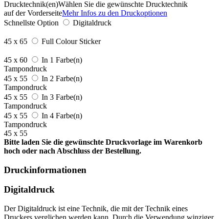
Drucktechnik(en)
Wählen Sie die gewünschte Drucktechnik
auf der Vorderseite
Mehr Infos zu den Druckoptionen
Schnellste Option
Digitaldruck
45 x 65
Full Colour Sticker
45 x 60
In 1 Farbe(n)
Tampondruck
45 x 55
In 2 Farbe(n)
Tampondruck
45 x 55
In 3 Farbe(n)
Tampondruck
45 x 55
In 4 Farbe(n)
Tampondruck
45 x 55
Bitte laden Sie die gewünschte Druckvorlage im Warenkorb
hoch oder nach Abschluss der Bestellung.
Druckinformationen
Digitaldruck
Der Digitaldruck ist eine Technik, die mit der Technik eines
Druckers verglichen werden kann. Durch die Verwendung winziger