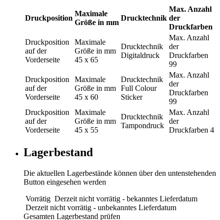
Max. Anzahl
Maximale
Druckposition
Drucktechnik
der
Größe in mm
Druckfarben
Max. Anzahl
Druckposition
Maximale
Drucktechnik
der
auf der
Größe in mm
Digitaldruck
Druckfarben
Vorderseite
45 x 65
99
Max. Anzahl
Druckposition
Maximale
Drucktechnik
der
auf der
Größe in mm
Full Colour
Druckfarben
Vorderseite
45 x 60
Sticker
99
Druckposition
Maximale
Max. Anzahl
Drucktechnik
auf der
Größe in mm
der
Tampondruck
Vorderseite
45 x 55
Druckfarben
4
Lagerbestand
Die aktuellen Lagerbestände können über den untenstehenden
Button eingesehen werden
Vorrätig
Derzeit nicht vorrätig - bekanntes Lieferdatum
Derzeit nicht vorrätig - unbekanntes Lieferdatum
Gesamten Lagerbestand prüfen