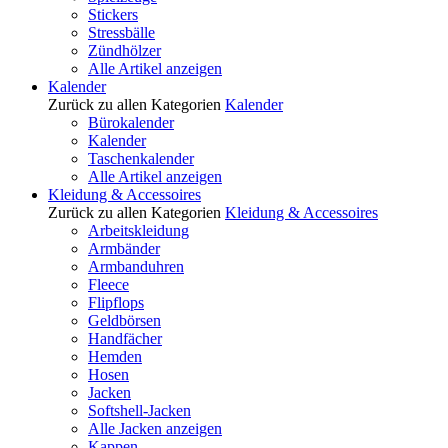
Stickers
Stressbälle
Zündhölzer
Alle Artikel anzeigen
Kalender
Zurück zu allen Kategorien
Kalender
Bürokalender
Kalender
Taschenkalender
Alle Artikel anzeigen
Kleidung & Accessoires
Zurück zu allen Kategorien
Kleidung & Accessoires
Arbeitskleidung
Armbänder
Armbanduhren
Fleece
Flipflops
Geldbörsen
Handfächer
Hemden
Hosen
Jacken
Softshell-Jacken
Alle Jacken anzeigen
Kappen