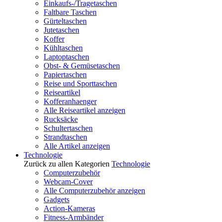
Einkaufs-/Tragetaschen
Faltbare Taschen
Gürteltaschen
Jutetaschen
Koffer
Kühltaschen
Laptoptaschen
Obst- & Gemüsetaschen
Papiertaschen
Reise und Sporttaschen
Reiseartikel
Kofferanhaenger
Alle Reiseartikel anzeigen
Rucksäcke
Schultertaschen
Strandtaschen
Alle Artikel anzeigen
Technologie
Zurück zu allen Kategorien
Technologie
Computerzubehör
Webcam-Cover
Alle Computerzubehör anzeigen
Gadgets
Action-Kameras
Fitness-Armbänder