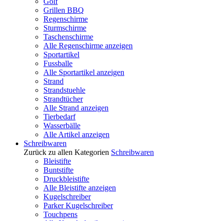
Golf
Grillen BBQ
Regenschirme
Sturmschirme
Taschenschirme
Alle Regenschirme anzeigen
Sportartikel
Fussballe
Alle Sportartikel anzeigen
Strand
Strandstuehle
Strandtücher
Alle Strand anzeigen
Tierbedarf
Wasserbälle
Alle Artikel anzeigen
Schreibwaren
Zurück zu allen Kategorien
Schreibwaren
Bleistifte
Buntstifte
Druckbleistifte
Alle Bleistifte anzeigen
Kugelschreiber
Parker Kugelschreiber
Touchpens