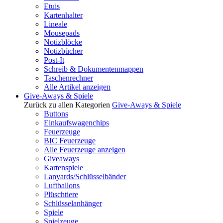
Etuis
Kartenhalter
Lineale
Mousepads
Notizblöcke
Notizbücher
Post-It
Schreib & Dokumentenmappen
Taschenrechner
Alle Artikel anzeigen
Give-Aways & Spiele
Zurück zu allen Kategorien
Give-Aways & Spiele
Buttons
Einkaufswagenchips
Feuerzeuge
BIC Feuerzeuge
Alle Feuerzeuge anzeigen
Giveaways
Kartenspiele
Lanyards/Schlüsselbänder
Luftballons
Plüschtiere
Schlüsselanhänger
Spiele
Spielzeuge