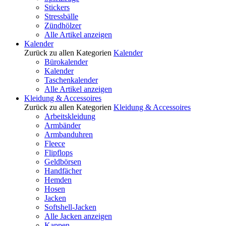
Stickers
Stressbälle
Zündhölzer
Alle Artikel anzeigen
Kalender
Zurück zu allen Kategorien
Kalender
Bürokalender
Kalender
Taschenkalender
Alle Artikel anzeigen
Kleidung & Accessoires
Zurück zu allen Kategorien
Kleidung & Accessoires
Arbeitskleidung
Armbänder
Armbanduhren
Fleece
Flipflops
Geldbörsen
Handfächer
Hemden
Hosen
Jacken
Softshell-Jacken
Alle Jacken anzeigen
Kappen