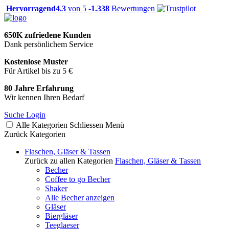
Hervorragend
4.3
von 5 -
1.338
Bewertungen
650K zufriedene Kunden
Dank persönlichem Service
Kostenlose Muster
Für Artikel bis zu 5 €
80 Jahre Erfahrung
Wir kennen Ihren Bedarf
Suche
Login
Alle Kategorien
Schliessen
Menü
Zurück
Kategorien
Flaschen, Gläser & Tassen
Zurück zu allen Kategorien
Flaschen, Gläser & Tassen
Becher
Coffee to go Becher
Shaker
Alle Becher anzeigen
Gläser
Biergläser
Teeglaeser