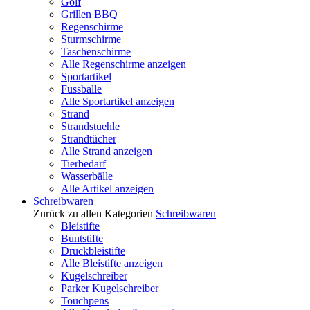
Golf
Grillen BBQ
Regenschirme
Sturmschirme
Taschenschirme
Alle Regenschirme anzeigen
Sportartikel
Fussballe
Alle Sportartikel anzeigen
Strand
Strandstuehle
Strandtücher
Alle Strand anzeigen
Tierbedarf
Wasserbälle
Alle Artikel anzeigen
Schreibwaren
Zurück zu allen Kategorien
Schreibwaren
Bleistifte
Buntstifte
Druckbleistifte
Alle Bleistifte anzeigen
Kugelschreiber
Parker Kugelschreiber
Touchpens