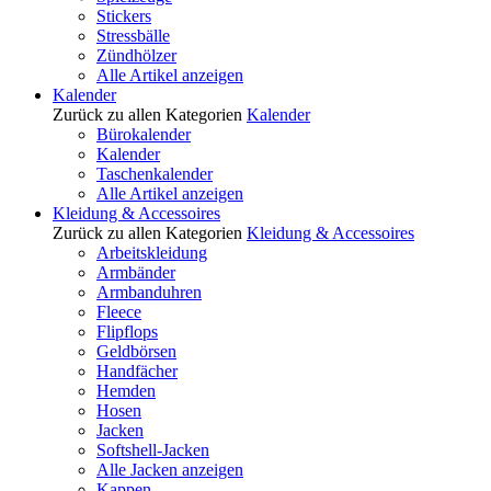
Stickers
Stressbälle
Zündhölzer
Alle Artikel anzeigen
Kalender
Zurück zu allen Kategorien
Kalender
Bürokalender
Kalender
Taschenkalender
Alle Artikel anzeigen
Kleidung & Accessoires
Zurück zu allen Kategorien
Kleidung & Accessoires
Arbeitskleidung
Armbänder
Armbanduhren
Fleece
Flipflops
Geldbörsen
Handfächer
Hemden
Hosen
Jacken
Softshell-Jacken
Alle Jacken anzeigen
Kappen