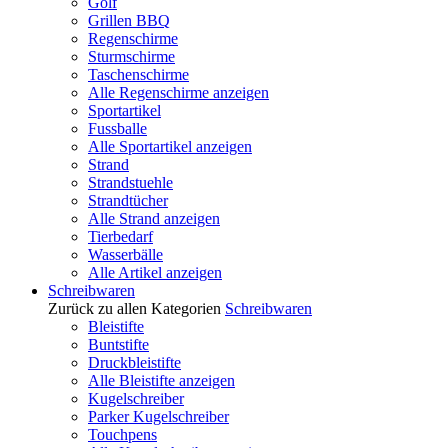
Golf
Grillen BBQ
Regenschirme
Sturmschirme
Taschenschirme
Alle Regenschirme anzeigen
Sportartikel
Fussballe
Alle Sportartikel anzeigen
Strand
Strandstuehle
Strandtücher
Alle Strand anzeigen
Tierbedarf
Wasserbälle
Alle Artikel anzeigen
Schreibwaren
Zurück zu allen Kategorien
Schreibwaren
Bleistifte
Buntstifte
Druckbleistifte
Alle Bleistifte anzeigen
Kugelschreiber
Parker Kugelschreiber
Touchpens