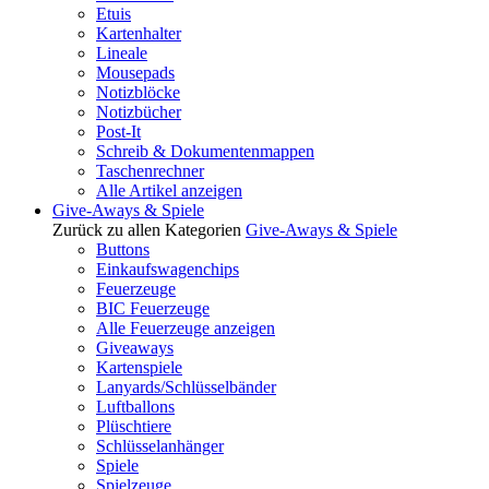
Etuis
Kartenhalter
Lineale
Mousepads
Notizblöcke
Notizbücher
Post-It
Schreib & Dokumentenmappen
Taschenrechner
Alle Artikel anzeigen
Give-Aways & Spiele
Zurück zu allen Kategorien
Give-Aways & Spiele
Buttons
Einkaufswagenchips
Feuerzeuge
BIC Feuerzeuge
Alle Feuerzeuge anzeigen
Giveaways
Kartenspiele
Lanyards/Schlüsselbänder
Luftballons
Plüschtiere
Schlüsselanhänger
Spiele
Spielzeuge