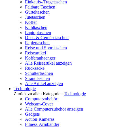
Einkaufs-/Tragetaschen
Faltbare Taschen
Gürteltaschen
Jutetaschen
Koffer
Kühltaschen
Laptoptaschen
Obst- & Gemüsetaschen
Papiertaschen
Reise und Sporttaschen
Reiseartikel
Kofferanhaenger
Alle Reiseartikel anzeigen
Rucksäcke
Schultertaschen
Strandtaschen
Alle Artikel anzeigen
Technologie
Zurück zu allen Kategorien
Technologie
Computerzubehör
Webcam-Cover
Alle Computerzubehör anzeigen
Gadgets
Action-Kameras
Fitness-Armbänder