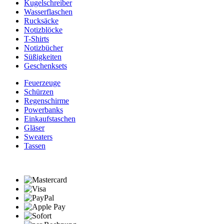
Kugelschreiber
Wasserflaschen
Rucksäcke
Notizblöcke
T-Shirts
Notizbücher
Süßigkeiten
Geschenksets
Feuerzeuge
Schürzen
Regenschirme
Powerbanks
Einkaufstaschen
Gläser
Sweaters
Tassen