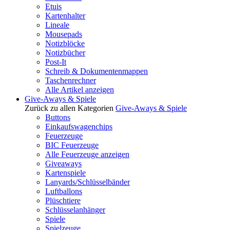
Etuis
Kartenhalter
Lineale
Mousepads
Notizblöcke
Notizbücher
Post-It
Schreib & Dokumentenmappen
Taschenrechner
Alle Artikel anzeigen
Give-Aways & Spiele
Zurück zu allen Kategorien
Give-Aways & Spiele
Buttons
Einkaufswagenchips
Feuerzeuge
BIC Feuerzeuge
Alle Feuerzeuge anzeigen
Giveaways
Kartenspiele
Lanyards/Schlüsselbänder
Luftballons
Plüschtiere
Schlüsselanhänger
Spiele
Spielzeuge