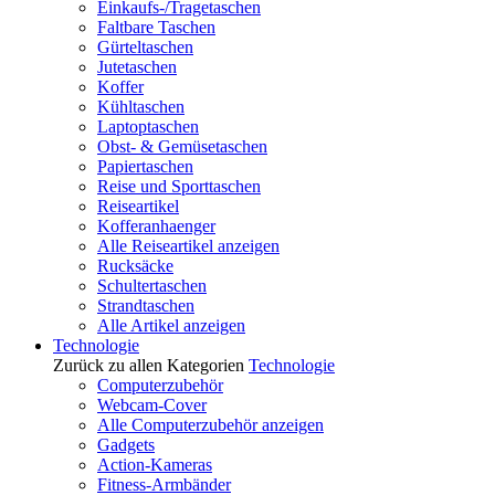
Einkaufs-/Tragetaschen
Faltbare Taschen
Gürteltaschen
Jutetaschen
Koffer
Kühltaschen
Laptoptaschen
Obst- & Gemüsetaschen
Papiertaschen
Reise und Sporttaschen
Reiseartikel
Kofferanhaenger
Alle Reiseartikel anzeigen
Rucksäcke
Schultertaschen
Strandtaschen
Alle Artikel anzeigen
Technologie
Zurück zu allen Kategorien
Technologie
Computerzubehör
Webcam-Cover
Alle Computerzubehör anzeigen
Gadgets
Action-Kameras
Fitness-Armbänder