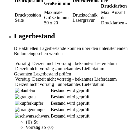
Druckposition
Drucktechnik
der
Größe in mm
Druckfarben
Maximale
Max. Anzahl
Druckposition
Drucktechnik
Größe in mm
der
Seite
Lasergravur
50 x 20
Druckfarben
-
Lagerbestand
Die aktuellen Lagerbestände können über den untenstehenden
Button eingesehen werden
Vorrätig
Derzeit nicht vorrätig - bekanntes Lieferdatum
Derzeit nicht vorrätig - unbekanntes Lieferdatum
Gesamten Lagerbestand prüfen
Vorrätig
Derzeit nicht vorrätig - bekanntes Lieferdatum
Derzeit nicht vorrätig - unbekanntes Lieferdatum
blau
Bestand wird geprüft
grau
Bestand wird geprüft
kupfer
Bestand wird geprüft
orange
Bestand wird geprüft
schwarz
Bestand wird geprüft
{0} St.
Vorrätig ab {0}