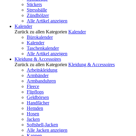
Stickers
Stressbälle
Zündhölzer
Alle Artikel anzeigen
Kalender
Zurück zu allen Kategorien
Kalender
Bürokalender
Kalender
Taschenkalender
Alle Artikel anzeigen
Kleidung & Accessoires
Zurück zu allen Kategorien
Kleidung & Accessoires
Arbeitskleidung
Armbänder
Armbanduhren
Fleece
Flipflops
Geldbörsen
Handfächer
Hemden
Hosen
Jacken
Softshell-Jacken
Alle Jacken anzeigen
Kappen