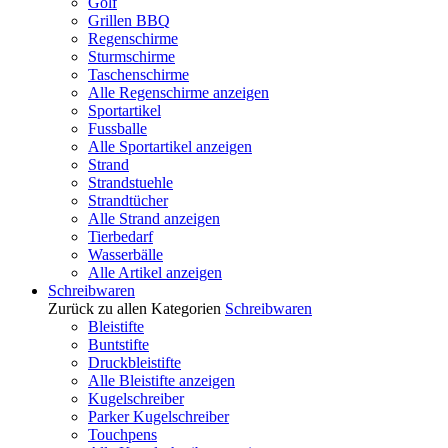
Golf
Grillen BBQ
Regenschirme
Sturmschirme
Taschenschirme
Alle Regenschirme anzeigen
Sportartikel
Fussballe
Alle Sportartikel anzeigen
Strand
Strandstuehle
Strandtücher
Alle Strand anzeigen
Tierbedarf
Wasserbälle
Alle Artikel anzeigen
Schreibwaren
Zurück zu allen Kategorien
Schreibwaren
Bleistifte
Buntstifte
Druckbleistifte
Alle Bleistifte anzeigen
Kugelschreiber
Parker Kugelschreiber
Touchpens