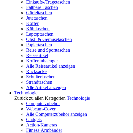
Einkaufs-/Tragetaschen
Faltbare Taschen
Gürteltaschen
Jutetaschen
Koffer
Kühltaschen
Laptoptaschen
Obst- & Gemüsetaschen
Papiertaschen
Reise und Sporttaschen
Reiseartikel
Kofferanhaenger
Alle Reiseartikel anzeigen
Rucksäcke
Schultertaschen
Strandtaschen
Alle Artikel anzeigen
Technologie
Zurück zu allen Kategorien
Technologie
Computerzubehör
Webcam-Cover
Alle Computerzubehör anzeigen
Gadgets
Action-Kameras
Fitness-Armbänder