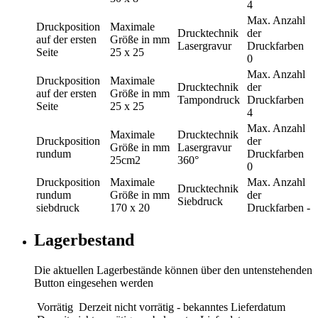
4
Max. Anzahl
Druckposition
Maximale
Drucktechnik
der
auf der ersten
Größe in mm
Lasergravur
Druckfarben
Seite
25 x 25
0
Max. Anzahl
Druckposition
Maximale
Drucktechnik
der
auf der ersten
Größe in mm
Tampondruck
Druckfarben
Seite
25 x 25
4
Max. Anzahl
Maximale
Drucktechnik
Druckposition
der
Größe in mm
Lasergravur
rundum
Druckfarben
25cm2
360°
0
Druckposition
Maximale
Max. Anzahl
Drucktechnik
rundum
Größe in mm
der
Siebdruck
siebdruck
170 x 20
Druckfarben
-
Lagerbestand
Die aktuellen Lagerbestände können über den untenstehenden
Button eingesehen werden
Vorrätig
Derzeit nicht vorrätig - bekanntes Lieferdatum