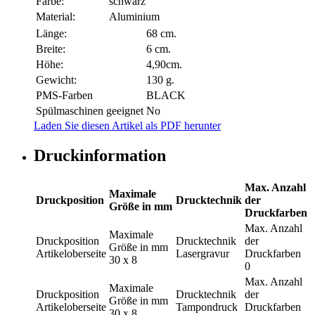
Farbe:
schwarz
Material:
Aluminium
Länge:
68 cm.
Breite:
6 cm.
Höhe:
4,90cm.
Gewicht:
130 g.
PMS-Farben
BLACK
Spülmaschinen geeignet
No
Laden Sie diesen Artikel als PDF herunter
Druckinformation
Max. Anzahl
Maximale
Druckposition
Drucktechnik
der
Größe in mm
Druckfarben
Max. Anzahl
Maximale
Druckposition
Drucktechnik
der
Größe in mm
Artikeloberseite
Lasergravur
Druckfarben
30 x 8
0
Max. Anzahl
Maximale
Druckposition
Drucktechnik
der
Größe in mm
Artikeloberseite
Tampondruck
Druckfarben
30 x 8