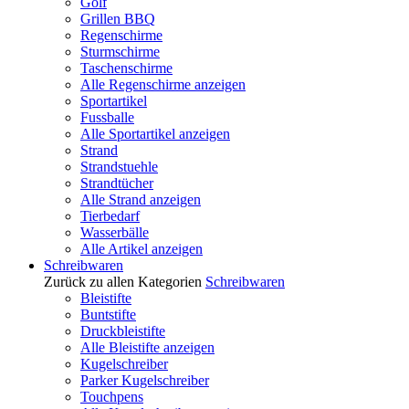
Golf
Grillen BBQ
Regenschirme
Sturmschirme
Taschenschirme
Alle Regenschirme anzeigen
Sportartikel
Fussballe
Alle Sportartikel anzeigen
Strand
Strandstuehle
Strandtücher
Alle Strand anzeigen
Tierbedarf
Wasserbälle
Alle Artikel anzeigen
Schreibwaren
Zurück zu allen Kategorien
Schreibwaren
Bleistifte
Buntstifte
Druckbleistifte
Alle Bleistifte anzeigen
Kugelschreiber
Parker Kugelschreiber
Touchpens