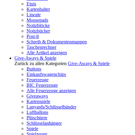
Etuis
Kartenhalter
Lineale
Mousepads
Notizblöcke
Notizbücher
Post-It
Schreib & Dokumentenmappen
Taschenrechner
Alle Artikel anzeigen
Give-Aways & Spiele
Zurück zu allen Kategorien
Give-Aways & Spiele
Buttons
Einkaufswagenchips
Feuerzeuge
BIC Feuerzeuge
Alle Feuerzeuge anzeigen
Giveaways
Kartenspiele
Lanyards/Schlüsselbänder
Luftballons
Plüschtiere
Schlüsselanhänger
Spiele
Spielzeuge