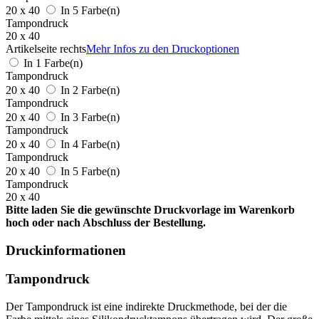
20 x 40
In 5 Farbe(n)
Tampondruck
20 x 40
Artikelseite rechts
Mehr Infos zu den Druckoptionen
In 1 Farbe(n)
Tampondruck
20 x 40
In 2 Farbe(n)
Tampondruck
20 x 40
In 3 Farbe(n)
Tampondruck
20 x 40
In 4 Farbe(n)
Tampondruck
20 x 40
In 5 Farbe(n)
Tampondruck
20 x 40
Bitte laden Sie die gewünschte Druckvorlage im Warenkorb
hoch oder nach Abschluss der Bestellung.
Druckinformationen
Tampondruck
Der Tampondruck ist eine indirekte Druckmethode, bei der die