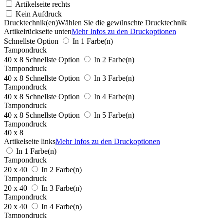
Artikelseite rechts
Kein Aufdruck
Drucktechnik(en)
Wählen Sie die gewünschte Drucktechnik
Artikelrückseite unten
Mehr Infos zu den Druckoptionen
Schnellste Option
In 1 Farbe(n)
Tampondruck
40 x 8
Schnellste Option
In 2 Farbe(n)
Tampondruck
40 x 8
Schnellste Option
In 3 Farbe(n)
Tampondruck
40 x 8
Schnellste Option
In 4 Farbe(n)
Tampondruck
40 x 8
Schnellste Option
In 5 Farbe(n)
Tampondruck
40 x 8
Artikelseite links
Mehr Infos zu den Druckoptionen
In 1 Farbe(n)
Tampondruck
20 x 40
In 2 Farbe(n)
Tampondruck
20 x 40
In 3 Farbe(n)
Tampondruck
20 x 40
In 4 Farbe(n)
Tampondruck