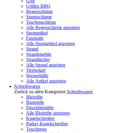
Golf
Grillen BBQ
Regenschirme
Sturmschirme
Taschenschirme
Alle Regenschirme anzeigen
Sportartikel
Fussballe
Alle Sportartikel anzeigen
Strand
Strandstuehle
Strandtücher
Alle Strand anzeigen
Tierbedarf
Wasserbälle
Alle Artikel anzeigen
Schreibwaren
Zurück zu allen Kategorien
Schreibwaren
Bleistifte
Buntstifte
Druckbleistifte
Alle Bleistifte anzeigen
Kugelschreiber
Parker Kugelschreiber
Touchpens