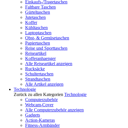
Einkaufs-/Tragetaschen
Faltbare Taschen
Gürteltaschen
Jutetaschen
Koffer
Kühltaschen
Laptoptaschen
Obst- & Gemüsetaschen
Papiertaschen
Reise und Sporttaschen
Reiseartikel
Kofferanhaenger
Alle Reiseartikel anzeigen
Rucksäcke
Schultertaschen
Strandtaschen
Alle Artikel anzeigen
Technologie
Zurück zu allen Kategorien
Technologie
Computerzubehör
Webcam-Cover
Alle Computerzubehör anzeigen
Gadgets
Action-Kameras
Fitness-Armbänder