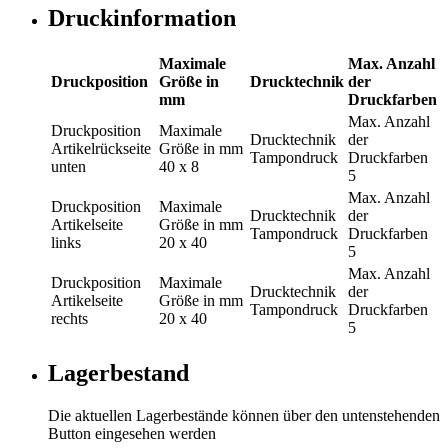
Druckinformation
Maximale
Max. Anzahl
Druckposition
Größe in
Drucktechnik
der
mm
Druckfarben
Max. Anzahl
Druckposition
Maximale
Drucktechnik
der
Artikelrückseite
Größe in mm
Tampondruck
Druckfarben
unten
40 x 8
5
Max. Anzahl
Druckposition
Maximale
Drucktechnik
der
Artikelseite
Größe in mm
Tampondruck
Druckfarben
links
20 x 40
5
Max. Anzahl
Druckposition
Maximale
Drucktechnik
der
Artikelseite
Größe in mm
Tampondruck
Druckfarben
rechts
20 x 40
5
Lagerbestand
Die aktuellen Lagerbestände können über den untenstehenden
Button eingesehen werden