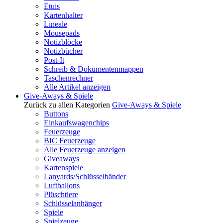
Etuis
Kartenhalter
Lineale
Mousepads
Notizblöcke
Notizbücher
Post-It
Schreib & Dokumentenmappen
Taschenrechner
Alle Artikel anzeigen
Give-Aways & Spiele
Zurück zu allen Kategorien
Give-Aways & Spiele
Buttons
Einkaufswagenchips
Feuerzeuge
BIC Feuerzeuge
Alle Feuerzeuge anzeigen
Giveaways
Kartenspiele
Lanyards/Schlüsselbänder
Luftballons
Plüschtiere
Schlüsselanhänger
Spiele
Spielzeuge