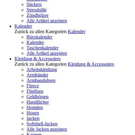
Stickers
Stressbälle
Zündhölzer
Alle Artikel anzeigen
Kalender
Zurück zu allen Kategorien
Kalender
Bürokalender
Kalender
Taschenkalender
Alle Artikel anzeigen
Kleidung & Accessoires
Zurück zu allen Kategorien
Kleidung & Accessoires
Arbeitskleidung
Armbänder
Armbanduhren
Fleece
Flipflops
Geldbörsen
Handfächer
Hemden
Hosen
Jacken
Softshell-Jacken
Alle Jacken anzeigen
Kappen