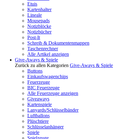
Etuis
Kartenhalter
Lineale
Mousepads
Notizblöcke
Notizbücher
Post-It
Schreib & Dokumentenmappen
Taschenrechner
Alle Artikel anzeigen
Give-Aways & Spiele
Zurück zu allen Kategorien
Give-Aways & Spiele
Buttons
Einkaufswagenchips
Feuerzeuge
BIC Feuerzeuge
Alle Feuerzeuge anzeigen
Giveaways
Kartenspiele
Lanyards/Schlüsselbänder
Luftballons
Plüschtiere
Schlüsselanhänger
Spiele
Spielzeuge