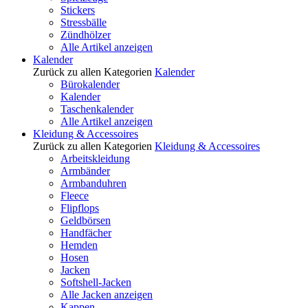
Stickers
Stressbälle
Zündhölzer
Alle Artikel anzeigen
Kalender
Zurück zu allen Kategorien
Kalender
Bürokalender
Kalender
Taschenkalender
Alle Artikel anzeigen
Kleidung & Accessoires
Zurück zu allen Kategorien
Kleidung & Accessoires
Arbeitskleidung
Armbänder
Armbanduhren
Fleece
Flipflops
Geldbörsen
Handfächer
Hemden
Hosen
Jacken
Softshell-Jacken
Alle Jacken anzeigen
Kappen