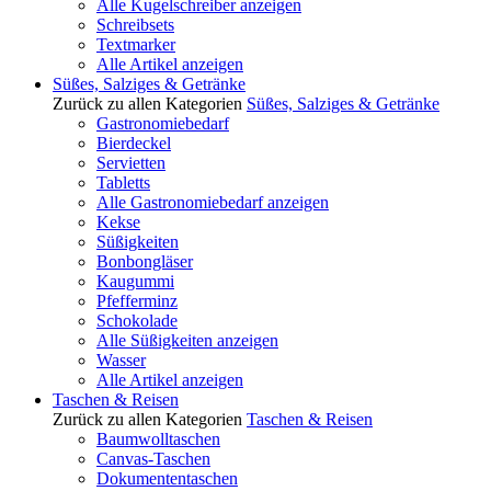
Alle Kugelschreiber anzeigen
Schreibsets
Textmarker
Alle Artikel anzeigen
Süßes, Salziges & Getränke
Zurück zu allen Kategorien
Süßes, Salziges & Getränke
Gastronomiebedarf
Bierdeckel
Servietten
Tabletts
Alle Gastronomiebedarf anzeigen
Kekse
Süßigkeiten
Bonbongläser
Kaugummi
Pfefferminz
Schokolade
Alle Süßigkeiten anzeigen
Wasser
Alle Artikel anzeigen
Taschen & Reisen
Zurück zu allen Kategorien
Taschen & Reisen
Baumwolltaschen
Canvas-Taschen
Dokumententaschen