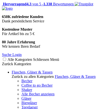
Hervorragend
4.3
von 5 -
1.338
Bewertungen
650K zufriedene Kunden
Dank persönlichem Service
Kostenlose Muster
Für Artikel bis zu 5 €
80 Jahre Erfahrung
Wir kennen Ihren Bedarf
Suche
Login
Alle Kategorien
Schliessen
Menü
Zurück
Kategorien
Flaschen, Gläser & Tassen
Zurück zu allen Kategorien
Flaschen, Gläser & Tassen
Becher
Coffee to go Becher
Shaker
Alle Becher anzeigen
Gläser
Biergläser
Teeglaeser