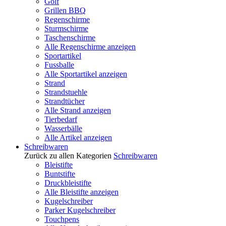
Golf
Grillen BBQ
Regenschirme
Sturmschirme
Taschenschirme
Alle Regenschirme anzeigen
Sportartikel
Fussballe
Alle Sportartikel anzeigen
Strand
Strandstuehle
Strandtücher
Alle Strand anzeigen
Tierbedarf
Wasserbälle
Alle Artikel anzeigen
Schreibwaren
Zurück zu allen Kategorien
Schreibwaren
Bleistifte
Buntstifte
Druckbleistifte
Alle Bleistifte anzeigen
Kugelschreiber
Parker Kugelschreiber
Touchpens