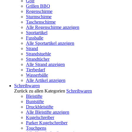
Golf
Grillen BBQ
Regenschirme
Sturmschirme
Taschenschirme
Alle Regenschirme anzeigen
Sportartikel
Fussballe
Alle Sportartikel anzeigen
Strand
Strandstuehle
Strandtücher
Alle Strand anzeigen
Tierbedarf
Wasserbälle
Alle Artikel anzeigen
Schreibwaren
Zurück zu allen Kategorien
Schreibwaren
Bleistifte
Buntstifte
Druckbleistifte
Alle Bleistifte anzeigen
Kugelschreiber
Parker Kugelschreiber
Touchpens