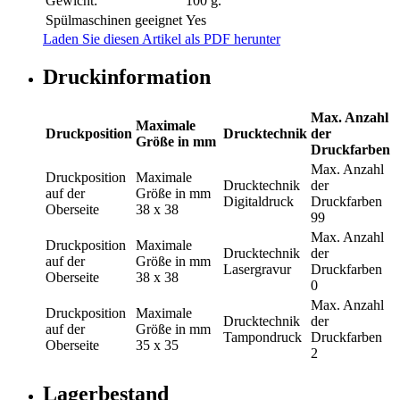
Gewicht:
100 g.
Spülmaschinen geeignet
Yes
Laden Sie diesen Artikel als PDF herunter
Druckinformation
Max. Anzahl
Maximale
Druckposition
Drucktechnik
der
Größe in mm
Druckfarben
Max. Anzahl
Druckposition
Maximale
Drucktechnik
der
auf der
Größe in mm
Digitaldruck
Druckfarben
Oberseite
38 x 38
99
Max. Anzahl
Druckposition
Maximale
Drucktechnik
der
auf der
Größe in mm
Lasergravur
Druckfarben
Oberseite
38 x 38
0
Max. Anzahl
Druckposition
Maximale
Drucktechnik
der
auf der
Größe in mm
Tampondruck
Druckfarben
Oberseite
35 x 35
2
Lagerbestand