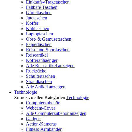
Einkaufs-/Tragetaschen
Faltbare Taschen
Gürteltaschen
Jutetaschen
Koffer
Kühltaschen
Laptoptaschen
Obst- & Gemüsetaschen
Papiertaschen
Reise und Sporttaschen
Reiseartikel
Kofferanhaenger
Alle Reiseartikel anzeigen
Rucksäcke
Schultertaschen
Strandtaschen
Alle Artikel anzeigen
Technologie
Zurück zu allen Kategorien
Technologie
Computerzubehör
Webcam-Cover
Alle Computerzubehör anzeigen
Gadgets
Action-Kameras
Fitness-Armbänder