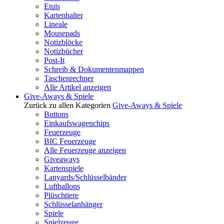
Etuis
Kartenhalter
Lineale
Mousepads
Notizblöcke
Notizbücher
Post-It
Schreib & Dokumentenmappen
Taschenrechner
Alle Artikel anzeigen
Give-Aways & Spiele
Zurück zu allen Kategorien
Give-Aways & Spiele
Buttons
Einkaufswagenchips
Feuerzeuge
BIC Feuerzeuge
Alle Feuerzeuge anzeigen
Giveaways
Kartenspiele
Lanyards/Schlüsselbänder
Luftballons
Plüschtiere
Schlüsselanhänger
Spiele
Spielzeuge