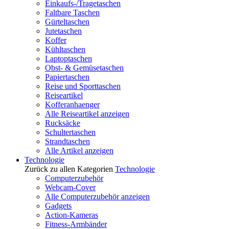
Einkaufs-/Tragetaschen
Faltbare Taschen
Gürteltaschen
Jutetaschen
Koffer
Kühltaschen
Laptoptaschen
Obst- & Gemüsetaschen
Papiertaschen
Reise und Sporttaschen
Reiseartikel
Kofferanhaenger
Alle Reiseartikel anzeigen
Rucksäcke
Schultertaschen
Strandtaschen
Alle Artikel anzeigen
Technologie
Zurück zu allen Kategorien
Technologie
Computerzubehör
Webcam-Cover
Alle Computerzubehör anzeigen
Gadgets
Action-Kameras
Fitness-Armbänder