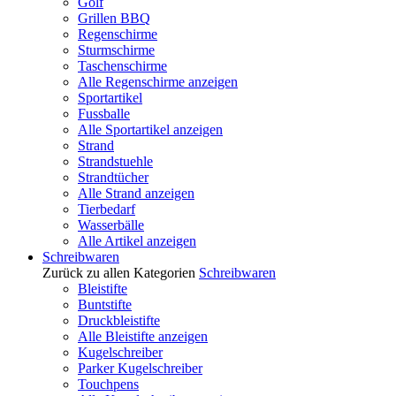
Golf
Grillen BBQ
Regenschirme
Sturmschirme
Taschenschirme
Alle Regenschirme anzeigen
Sportartikel
Fussballe
Alle Sportartikel anzeigen
Strand
Strandstuehle
Strandtücher
Alle Strand anzeigen
Tierbedarf
Wasserbälle
Alle Artikel anzeigen
Schreibwaren
Zurück zu allen Kategorien
Schreibwaren
Bleistifte
Buntstifte
Druckbleistifte
Alle Bleistifte anzeigen
Kugelschreiber
Parker Kugelschreiber
Touchpens