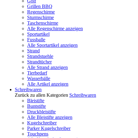
Golf
Grillen BBQ
Regenschirme
Sturmschirme
Taschenschirme
Alle Regenschirme anzeigen
Sportartikel
Fussballe
Alle Sportartikel anzeigen
Strand
Strandstuehle
Strandtücher
Alle Strand anzeigen
Tierbedarf
Wasserbälle
Alle Artikel anzeigen
Schreibwaren
Zurück zu allen Kategorien
Schreibwaren
Bleistifte
Buntstifte
Druckbleistifte
Alle Bleistifte anzeigen
Kugelschreiber
Parker Kugelschreiber
Touchpens