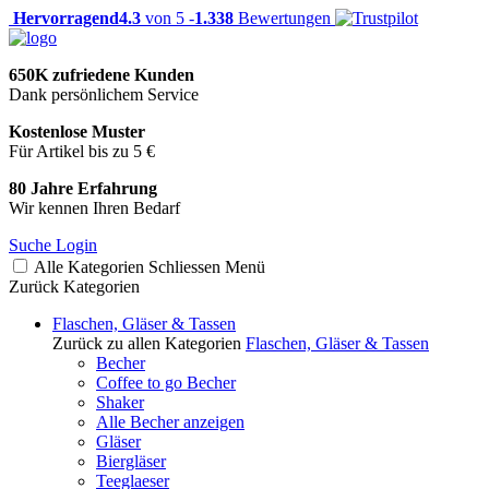
Hervorragend
4.3
von 5 -
1.338
Bewertungen
650K zufriedene Kunden
Dank persönlichem Service
Kostenlose Muster
Für Artikel bis zu 5 €
80 Jahre Erfahrung
Wir kennen Ihren Bedarf
Suche
Login
Alle Kategorien
Schliessen
Menü
Zurück
Kategorien
Flaschen, Gläser & Tassen
Zurück zu allen Kategorien
Flaschen, Gläser & Tassen
Becher
Coffee to go Becher
Shaker
Alle Becher anzeigen
Gläser
Biergläser
Teeglaeser