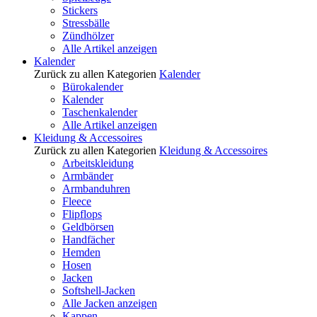
Stickers
Stressbälle
Zündhölzer
Alle Artikel anzeigen
Kalender
Zurück zu allen Kategorien
Kalender
Bürokalender
Kalender
Taschenkalender
Alle Artikel anzeigen
Kleidung & Accessoires
Zurück zu allen Kategorien
Kleidung & Accessoires
Arbeitskleidung
Armbänder
Armbanduhren
Fleece
Flipflops
Geldbörsen
Handfächer
Hemden
Hosen
Jacken
Softshell-Jacken
Alle Jacken anzeigen
Kappen