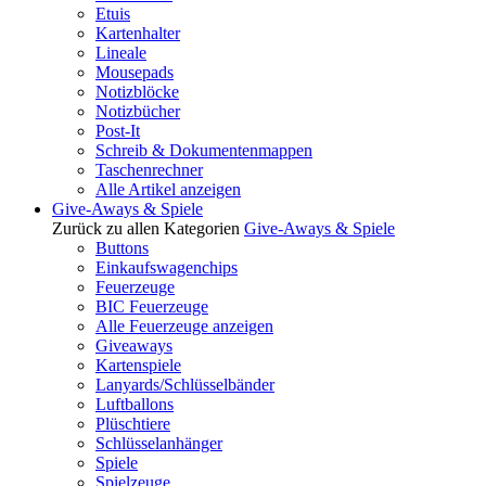
Etuis
Kartenhalter
Lineale
Mousepads
Notizblöcke
Notizbücher
Post-It
Schreib & Dokumentenmappen
Taschenrechner
Alle Artikel anzeigen
Give-Aways & Spiele
Zurück zu allen Kategorien
Give-Aways & Spiele
Buttons
Einkaufswagenchips
Feuerzeuge
BIC Feuerzeuge
Alle Feuerzeuge anzeigen
Giveaways
Kartenspiele
Lanyards/Schlüsselbänder
Luftballons
Plüschtiere
Schlüsselanhänger
Spiele
Spielzeuge