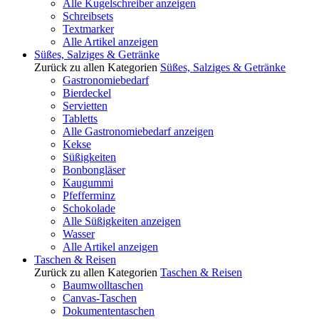
Alle Kugelschreiber anzeigen
Schreibsets
Textmarker
Alle Artikel anzeigen
Süßes, Salziges & Getränke
Zurück zu allen Kategorien
Süßes, Salziges & Getränke
Gastronomiebedarf
Bierdeckel
Servietten
Tabletts
Alle Gastronomiebedarf anzeigen
Kekse
Süßigkeiten
Bonbongläser
Kaugummi
Pfefferminz
Schokolade
Alle Süßigkeiten anzeigen
Wasser
Alle Artikel anzeigen
Taschen & Reisen
Zurück zu allen Kategorien
Taschen & Reisen
Baumwolltaschen
Canvas-Taschen
Dokumententaschen