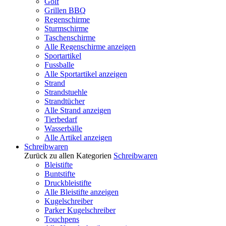
Golf
Grillen BBQ
Regenschirme
Sturmschirme
Taschenschirme
Alle Regenschirme anzeigen
Sportartikel
Fussballe
Alle Sportartikel anzeigen
Strand
Strandstuehle
Strandtücher
Alle Strand anzeigen
Tierbedarf
Wasserbälle
Alle Artikel anzeigen
Schreibwaren
Zurück zu allen Kategorien
Schreibwaren
Bleistifte
Buntstifte
Druckbleistifte
Alle Bleistifte anzeigen
Kugelschreiber
Parker Kugelschreiber
Touchpens