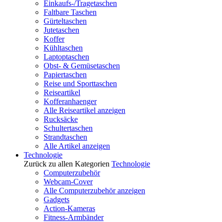
Einkaufs-/Tragetaschen
Faltbare Taschen
Gürteltaschen
Jutetaschen
Koffer
Kühltaschen
Laptoptaschen
Obst- & Gemüsetaschen
Papiertaschen
Reise und Sporttaschen
Reiseartikel
Kofferanhaenger
Alle Reiseartikel anzeigen
Rucksäcke
Schultertaschen
Strandtaschen
Alle Artikel anzeigen
Technologie
Zurück zu allen Kategorien
Technologie
Computerzubehör
Webcam-Cover
Alle Computerzubehör anzeigen
Gadgets
Action-Kameras
Fitness-Armbänder