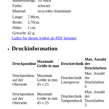
Mindestmenge:
10 Stück
Farbe:
schwarz
Material:
recyceltes Aluminium
Länge:
7,90cm.
Breite:
3,70cm.
Höhe:
1 cm.
Gewicht:
42 g.
Laden Sie diesen Artikel als PDF herunter
Druckinformation
Max. Anzahl
Maximale
Druckposition
Drucktechnik
der
Größe in mm
Druckfarben
Max. Anzahl
Druckposition
Maximale
Drucktechnik
der
auf der
Größe in mm
Lasergravur
Druckfarben
Oberseite
45 x 25
0
Max. Anzahl
Druckposition
Maximale
Drucktechnik
der
auf der
Größe in mm
Tampondruck
Druckfarben
Oberseite
45 x 25
5