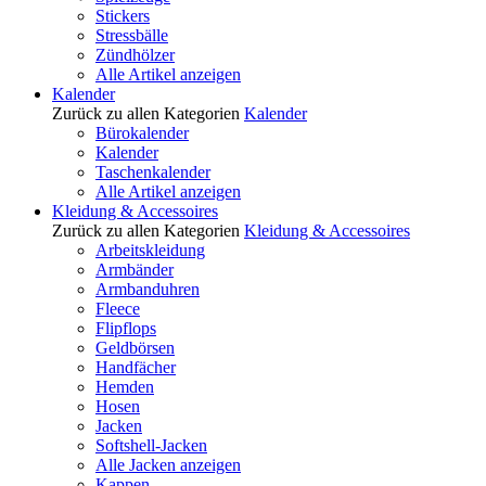
Stickers
Stressbälle
Zündhölzer
Alle Artikel anzeigen
Kalender
Zurück zu allen Kategorien
Kalender
Bürokalender
Kalender
Taschenkalender
Alle Artikel anzeigen
Kleidung & Accessoires
Zurück zu allen Kategorien
Kleidung & Accessoires
Arbeitskleidung
Armbänder
Armbanduhren
Fleece
Flipflops
Geldbörsen
Handfächer
Hemden
Hosen
Jacken
Softshell-Jacken
Alle Jacken anzeigen
Kappen