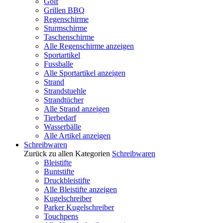
Golf
Grillen BBQ
Regenschirme
Sturmschirme
Taschenschirme
Alle Regenschirme anzeigen
Sportartikel
Fussballe
Alle Sportartikel anzeigen
Strand
Strandstuehle
Strandtücher
Alle Strand anzeigen
Tierbedarf
Wasserbälle
Alle Artikel anzeigen
Schreibwaren
Zurück zu allen Kategorien
Schreibwaren
Bleistifte
Buntstifte
Druckbleistifte
Alle Bleistifte anzeigen
Kugelschreiber
Parker Kugelschreiber
Touchpens