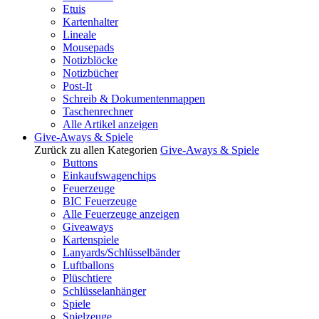
Etuis
Kartenhalter
Lineale
Mousepads
Notizblöcke
Notizbücher
Post-It
Schreib & Dokumentenmappen
Taschenrechner
Alle Artikel anzeigen
Give-Aways & Spiele
Zurück zu allen Kategorien
Give-Aways & Spiele
Buttons
Einkaufswagenchips
Feuerzeuge
BIC Feuerzeuge
Alle Feuerzeuge anzeigen
Giveaways
Kartenspiele
Lanyards/Schlüsselbänder
Luftballons
Plüschtiere
Schlüsselanhänger
Spiele
Spielzeuge