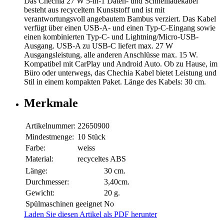
Das Chechia 27 W 5-in-1 Daten- und Schnellladekabel
besteht aus recyceltem Kunststoff und ist mit
verantwortungsvoll angebautem Bambus verziert. Das Kabel
verfügt über einen USB-A- und einen Typ-C-Eingang sowie
einen kombinierten Typ-C- und Lightning/Micro-USB-
Ausgang. USB-A zu USB-C liefert max. 27 W
Ausgangsleistung, alle anderen Anschlüsse max. 15 W.
Kompatibel mit CarPlay und Android Auto. Ob zu Hause, im
Büro oder unterwegs, das Chechia Kabel bietet Leistung und
Stil in einem kompakten Paket. Länge des Kabels: 30 cm.
Merkmale
Artikelnummer:
22650900
Mindestmenge:
10 Stück
Farbe:
weiss
Material:
recyceltes ABS
Länge:
30 cm.
Durchmesser:
3,40cm.
Gewicht:
20 g.
Spülmaschinen geeignet
No
Laden Sie diesen Artikel als PDF herunter