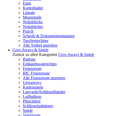
Etuis
Kartenhalter
Lineale
Mousepads
Notizblöcke
Notizbücher
Post-It
Schreib & Dokumentenmappen
Taschenrechner
Alle Artikel anzeigen
Give-Aways & Spiele
Zurück zu allen Kategorien
Give-Aways & Spiele
Buttons
Einkaufswagenchips
Feuerzeuge
BIC Feuerzeuge
Alle Feuerzeuge anzeigen
Giveaways
Kartenspiele
Lanyards/Schlüsselbänder
Luftballons
Plüschtiere
Schlüsselanhänger
Spiele
Spielzeuge