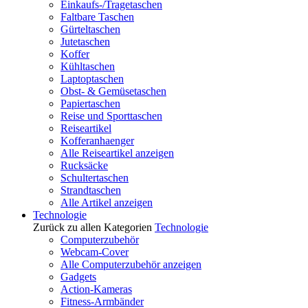
Einkaufs-/Tragetaschen
Faltbare Taschen
Gürteltaschen
Jutetaschen
Koffer
Kühltaschen
Laptoptaschen
Obst- & Gemüsetaschen
Papiertaschen
Reise und Sporttaschen
Reiseartikel
Kofferanhaenger
Alle Reiseartikel anzeigen
Rucksäcke
Schultertaschen
Strandtaschen
Alle Artikel anzeigen
Technologie
Zurück zu allen Kategorien
Technologie
Computerzubehör
Webcam-Cover
Alle Computerzubehör anzeigen
Gadgets
Action-Kameras
Fitness-Armbänder