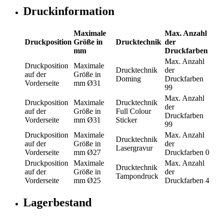
Druckinformation
Maximale
Max. Anzahl
Druckposition
Größe in
Drucktechnik
der
mm
Druckfarben
Max. Anzahl
Druckposition
Maximale
Drucktechnik
der
auf der
Größe in
Doming
Druckfarben
Vorderseite
mm
Ø31
99
Max. Anzahl
Druckposition
Maximale
Drucktechnik
der
auf der
Größe in
Full Colour
Druckfarben
Vorderseite
mm
Ø31
Sticker
99
Druckposition
Maximale
Max. Anzahl
Drucktechnik
auf der
Größe in
der
Lasergravur
Vorderseite
mm
Ø27
Druckfarben
0
Druckposition
Maximale
Max. Anzahl
Drucktechnik
auf der
Größe in
der
Tampondruck
Vorderseite
mm
Ø25
Druckfarben
4
Lagerbestand