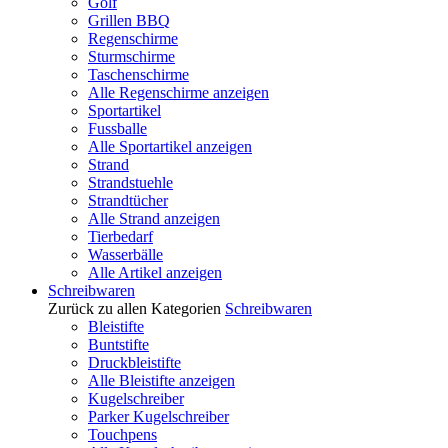
Golf
Grillen BBQ
Regenschirme
Sturmschirme
Taschenschirme
Alle Regenschirme anzeigen
Sportartikel
Fussballe
Alle Sportartikel anzeigen
Strand
Strandstuehle
Strandtücher
Alle Strand anzeigen
Tierbedarf
Wasserbälle
Alle Artikel anzeigen
Schreibwaren
Zurück zu allen Kategorien
Schreibwaren
Bleistifte
Buntstifte
Druckbleistifte
Alle Bleistifte anzeigen
Kugelschreiber
Parker Kugelschreiber
Touchpens