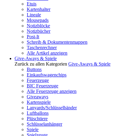
Etuis
Kartenhalter
Lineale
Mousepads
Notizblöcke
Notizbücher
Post-It
Schreib & Dokumentenmappen
Taschenrechner
Alle Artikel anzeigen
Give-Aways & Spiele
Zurück zu allen Kategorien
Give-Aways & Spiele
Buttons
Einkaufswagenchips
Feuerzeuge
BIC Feuerzeuge
Alle Feuerzeuge anzeigen
Giveaways
Kartenspiele
Lanyards/Schlüsselbänder
Luftballons
Plüschtiere
Schlüsselanhänger
Spiele
Spielzeuge