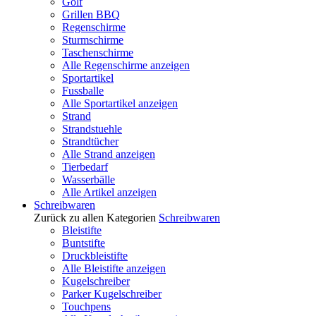
Golf
Grillen BBQ
Regenschirme
Sturmschirme
Taschenschirme
Alle Regenschirme anzeigen
Sportartikel
Fussballe
Alle Sportartikel anzeigen
Strand
Strandstuehle
Strandtücher
Alle Strand anzeigen
Tierbedarf
Wasserbälle
Alle Artikel anzeigen
Schreibwaren
Zurück zu allen Kategorien
Schreibwaren
Bleistifte
Buntstifte
Druckbleistifte
Alle Bleistifte anzeigen
Kugelschreiber
Parker Kugelschreiber
Touchpens