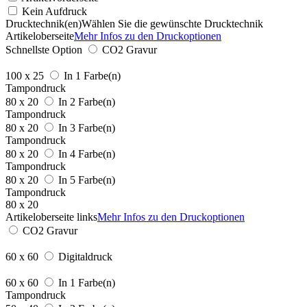
Kein Aufdruck
Drucktechnik(en)
Wählen Sie die gewünschte Drucktechnik
Artikeloberseite
Mehr Infos zu den Druckoptionen
Schnellste Option
CO2 Gravur
100 x 25
In 1 Farbe(n)
Tampondruck
80 x 20
In 2 Farbe(n)
Tampondruck
80 x 20
In 3 Farbe(n)
Tampondruck
80 x 20
In 4 Farbe(n)
Tampondruck
80 x 20
In 5 Farbe(n)
Tampondruck
80 x 20
Artikeloberseite links
Mehr Infos zu den Druckoptionen
CO2 Gravur
60 x 60
Digitaldruck
60 x 60
In 1 Farbe(n)
Tampondruck