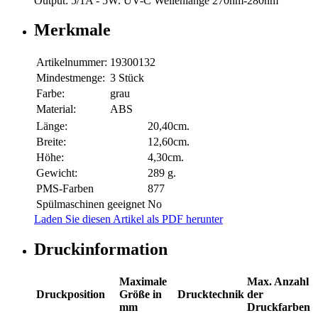
Output: 5/1A - 5W. UV-C Wellenlänge 270nm-280nm
Merkmale
Artikelnummer:
19300132
Mindestmenge:
3 Stück
Farbe:
grau
Material:
ABS
Länge:
20,40cm.
Breite:
12,60cm.
Höhe:
4,30cm.
Gewicht:
289 g.
PMS-Farben
877
Spülmaschinen geeignet
No
Laden Sie diesen Artikel als PDF herunter
Druckinformation
Maximale
Max. Anzahl
Druckposition
Größe in
Drucktechnik
der
mm
Druckfarben