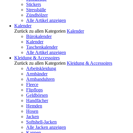
Stickers
Stressbälle
Zündhölzer
Alle Artikel anzeigen
Kalender
Zurück zu allen Kategorien
Kalender
Bürokalender
Kalender
Taschenkalender
Alle Artikel anzeigen
Kleidung & Accessoires
Zurück zu allen Kategorien
Kleidung & Accessoires
Arbeitskleidung
Armbänder
Armbanduhren
Fleece
Flipflops
Geldbörsen
Handfächer
Hemden
Hosen
Jacken
Softshell-Jacken
Alle Jacken anzeigen
Kappen