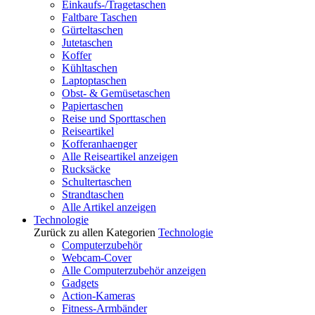
Einkaufs-/Tragetaschen
Faltbare Taschen
Gürteltaschen
Jutetaschen
Koffer
Kühltaschen
Laptoptaschen
Obst- & Gemüsetaschen
Papiertaschen
Reise und Sporttaschen
Reiseartikel
Kofferanhaenger
Alle Reiseartikel anzeigen
Rucksäcke
Schultertaschen
Strandtaschen
Alle Artikel anzeigen
Technologie
Zurück zu allen Kategorien
Technologie
Computerzubehör
Webcam-Cover
Alle Computerzubehör anzeigen
Gadgets
Action-Kameras
Fitness-Armbänder