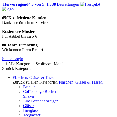
Hervorragend
4.3
von 5 -
1.338
Bewertungen
650K zufriedene Kunden
Dank persönlichem Service
Kostenlose Muster
Für Artikel bis zu 5 €
80 Jahre Erfahrung
Wir kennen Ihren Bedarf
Suche
Login
Alle Kategorien
Schliessen
Menü
Zurück
Kategorien
Flaschen, Gläser & Tassen
Zurück zu allen Kategorien
Flaschen, Gläser & Tassen
Becher
Coffee to go Becher
Shaker
Alle Becher anzeigen
Gläser
Biergläser
Teeglaeser