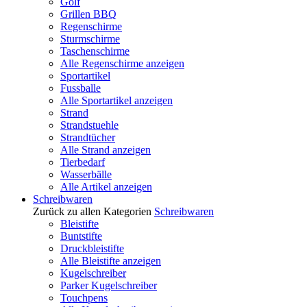
Golf
Grillen BBQ
Regenschirme
Sturmschirme
Taschenschirme
Alle Regenschirme anzeigen
Sportartikel
Fussballe
Alle Sportartikel anzeigen
Strand
Strandstuehle
Strandtücher
Alle Strand anzeigen
Tierbedarf
Wasserbälle
Alle Artikel anzeigen
Schreibwaren
Zurück zu allen Kategorien
Schreibwaren
Bleistifte
Buntstifte
Druckbleistifte
Alle Bleistifte anzeigen
Kugelschreiber
Parker Kugelschreiber
Touchpens