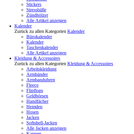
Stickers
Stressbälle
Zündhölzer
Alle Artikel anzeigen
Kalender
Zurück zu allen Kategorien
Kalender
Bürokalender
Kalender
Taschenkalender
Alle Artikel anzeigen
Kleidung & Accessoires
Zurück zu allen Kategorien
Kleidung & Accessoires
Arbeitskleidung
Armbänder
Armbanduhren
Fleece
Flipflops
Geldbörsen
Handfächer
Hemden
Hosen
Jacken
Softshell-Jacken
Alle Jacken anzeigen
Kappen