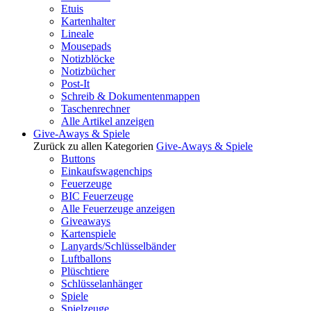
Etuis
Kartenhalter
Lineale
Mousepads
Notizblöcke
Notizbücher
Post-It
Schreib & Dokumentenmappen
Taschenrechner
Alle Artikel anzeigen
Give-Aways & Spiele
Zurück zu allen Kategorien
Give-Aways & Spiele
Buttons
Einkaufswagenchips
Feuerzeuge
BIC Feuerzeuge
Alle Feuerzeuge anzeigen
Giveaways
Kartenspiele
Lanyards/Schlüsselbänder
Luftballons
Plüschtiere
Schlüsselanhänger
Spiele
Spielzeuge