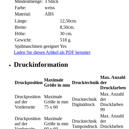
Mindestmenge:
3 Stück
Farbe:
weiss
Material:
ABS
Länge:
12,50cm.
Breite:
8,50cm.
Höhe:
30 cm.
Gewicht:
518 g.
Spülmaschinen geeignet
Yes
Laden Sie diesen Artikel als PDF herunter
Druckinformation
Max. Anzahl
Maximale
Druckposition
Drucktechnik
der
Größe in mm
Druckfarben
Max. Anzahl
Druckposition
Maximale
Drucktechnik
der
auf der
Größe in mm
Digitaldruck
Druckfarben
Vorderseite
75 x 60
99
Max. Anzahl
Druckposition
Maximale
Drucktechnik
der
auf der
Größe in mm
Tampondruck
Druckfarben
Vorderseite
60 x 60