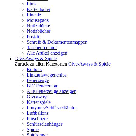
Etuis
Kartenhalter
Lineale
Mousepads
Notizblöcke
Notizbücher
Post-It
Schreib & Dokumentenmappen
Taschenrechner
Alle Artikel anzeigen
Give-Aways & Spiele
Zurück zu allen Kategorien
Give-Aways & Spiele
Buttons
Einkaufswagenchips
Feuerzeuge
BIC Feuerzeuge
Alle Feuerzeuge anzeigen
Giveaways
Kartenspiele
Lanyards/Schlüsselbänder
Luftballons
Plüschtiere
Schlüsselanhänger
Spiele
Spielzeuge