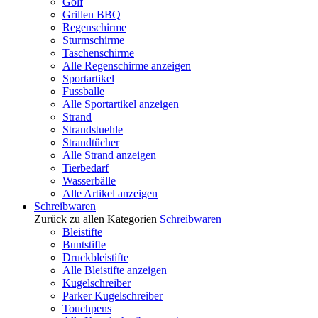
Golf
Grillen BBQ
Regenschirme
Sturmschirme
Taschenschirme
Alle Regenschirme anzeigen
Sportartikel
Fussballe
Alle Sportartikel anzeigen
Strand
Strandstuehle
Strandtücher
Alle Strand anzeigen
Tierbedarf
Wasserbälle
Alle Artikel anzeigen
Schreibwaren
Zurück zu allen Kategorien
Schreibwaren
Bleistifte
Buntstifte
Druckbleistifte
Alle Bleistifte anzeigen
Kugelschreiber
Parker Kugelschreiber
Touchpens