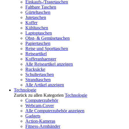
Einkaufs-/Tragetaschen
Faltbare Taschen
Gürteltaschen
Jutetaschen
Koffer
Kühltaschen
Laptoptaschen
Obst- & Gemüsetaschen
Papiertaschen
Reise und Sporttaschen
Reiseartikel
Kofferanhaenger
Alle Reiseartikel anzeigen
Rucksäcke
Schultertaschen
Strandtaschen
Alle Artikel anzeigen
Technologie
Zurück zu allen Kategorien
Technologie
Computerzubehör
Webcam-Cover
Alle Computerzubehör anzeigen
Gadgets
Action-Kameras
Fitness-Armbänder