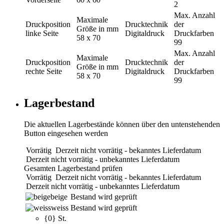
2
Max. Anzahl
Maximale
Druckposition
Drucktechnik
der
Größe in mm
linke Seite
Digitaldruck
Druckfarben
58 x 70
99
Max. Anzahl
Maximale
Druckposition
Drucktechnik
der
Größe in mm
rechte Seite
Digitaldruck
Druckfarben
58 x 70
99
Lagerbestand
Die aktuellen Lagerbestände können über den untenstehenden
Button eingesehen werden
Vorrätig
Derzeit nicht vorrätig - bekanntes Lieferdatum
Derzeit nicht vorrätig - unbekanntes Lieferdatum
Gesamten Lagerbestand prüfen
Vorrätig
Derzeit nicht vorrätig - bekanntes Lieferdatum
Derzeit nicht vorrätig - unbekanntes Lieferdatum
beige
Bestand wird geprüft
weiss
Bestand wird geprüft
{0} St.