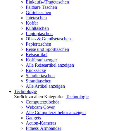
Einkaufs-/Tragetaschen
Faltbare Taschen
Gürteltaschen
Jutetaschen
Koffer
Kühltaschen
Laptoptaschen
Obst- & Gemüsetaschen
Papiertaschen
Reise und Sporttaschen
Reiseartikel
Kofferanhaenger
Alle Reiseartikel anzeigen
Rucksäcke
Schultertaschen
Strandtaschen
Alle Artikel anzeigen
Technologie
Zurück zu allen Kategorien
Technologie
Computerzubehör
Webcam-Cover
Alle Computerzubehör anzeigen
Gadgets
Action-Kameras
Fitness-Armbänder