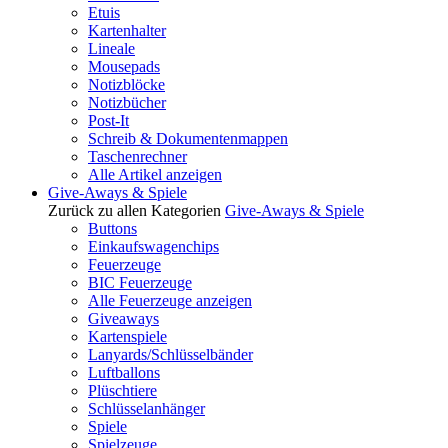
Etuis
Kartenhalter
Lineale
Mousepads
Notizblöcke
Notizbücher
Post-It
Schreib & Dokumentenmappen
Taschenrechner
Alle Artikel anzeigen
Give-Aways & Spiele
Zurück zu allen Kategorien
Give-Aways & Spiele
Buttons
Einkaufswagenchips
Feuerzeuge
BIC Feuerzeuge
Alle Feuerzeuge anzeigen
Giveaways
Kartenspiele
Lanyards/Schlüsselbänder
Luftballons
Plüschtiere
Schlüsselanhänger
Spiele
Spielzeuge