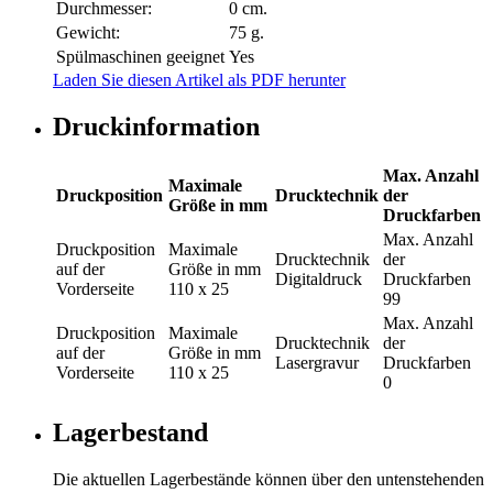
Durchmesser:
0 cm.
Gewicht:
75 g.
Spülmaschinen geeignet
Yes
Laden Sie diesen Artikel als PDF herunter
Druckinformation
Max. Anzahl
Maximale
Druckposition
Drucktechnik
der
Größe in mm
Druckfarben
Max. Anzahl
Druckposition
Maximale
Drucktechnik
der
auf der
Größe in mm
Digitaldruck
Druckfarben
Vorderseite
110 x 25
99
Max. Anzahl
Druckposition
Maximale
Drucktechnik
der
auf der
Größe in mm
Lasergravur
Druckfarben
Vorderseite
110 x 25
0
Lagerbestand
Die aktuellen Lagerbestände können über den untenstehenden