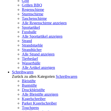
Golf
Grillen BBQ
Regenschirme
Sturmschirme
Taschenschirme
Alle Regenschirme anzeigen
Sportartikel
Fussballe
Alle Sportartikel anzeigen
Strand
Strandstuehle
Strandtücher
Alle Strand anzeigen
Tierbedarf
Wasserbälle
Alle Artikel anzeigen
Schreibwaren
Zurück zu allen Kategorien
Schreibwaren
Bleistifte
Buntstifte
Druckbleistifte
Alle Bleistifte anzeigen
Kugelschreiber
Parker Kugelschreiber
Touchpens