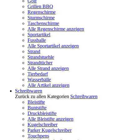
Golf
Grillen BBQ
Regenschirme
Sturmschirme
Taschenschirme
Alle Regenschirme anzeigen
Sportartikel
Fussballe
Alle Sportartikel anzeigen
Strand
Strandstuehle
Strandtücher
Alle Strand anzeigen
Tierbedarf
Wasserbälle
Alle Artikel anzeigen
Schreibwaren
Zurück zu allen Kategorien
Schreibwaren
Bleistifte
Buntstifte
Druckbleistifte
Alle Bleistifte anzeigen
Kugelschreiber
Parker Kugelschreiber
Touchpens