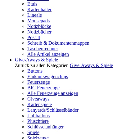
Etuis
Kartenhalter
Lineale
Mousepads
Notizblöcke
Notizbücher
Post-It
Schreib & Dokumentenmappen
Taschenrechner
Alle Artikel anzeigen
Give-Aways & Spiele
Zurück zu allen Kategorien
Give-Aways & Spiele
Buttons
Einkaufswagenchips
Feuerzeuge
BIC Feuerzeuge
Alle Feuerzeuge anzeigen
Giveaways
Kartenspiele
Lanyards/Schlüsselbänder
Luftballons
Plüschtiere
Schlüsselanhänger
Spiele
Spielzeuge