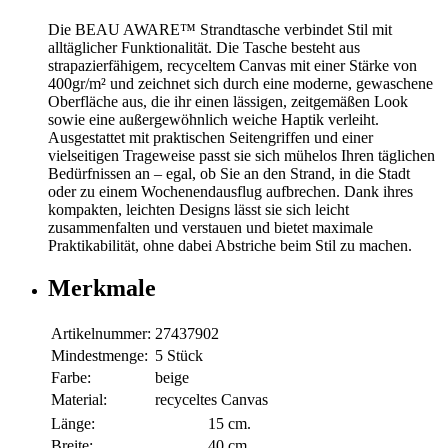
Die BEAU AWARE™ Strandtasche verbindet Stil mit
alltäglicher Funktionalität. Die Tasche besteht aus
strapazierfähigem, recyceltem Canvas mit einer Stärke von
400gr/m² und zeichnet sich durch eine moderne, gewaschene
Oberfläche aus, die ihr einen lässigen, zeitgemäßen Look
sowie eine außergewöhnlich weiche Haptik verleiht.
Ausgestattet mit praktischen Seitengriffen und einer
vielseitigen Trageweise passt sie sich mühelos Ihren täglichen
Bedürfnissen an – egal, ob Sie an den Strand, in die Stadt
oder zu einem Wochenendausflug aufbrechen. Dank ihres
kompakten, leichten Designs lässt sie sich leicht
zusammenfalten und verstauen und bietet maximale
Praktikabilität, ohne dabei Abstriche beim Stil zu machen.
Merkmale
Artikelnummer:
27437902
Mindestmenge:
5 Stück
Farbe:
beige
Material:
recyceltes Canvas
Länge:
15 cm.
Breite:
40 cm.