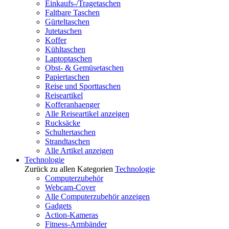
Einkaufs-/Tragetaschen
Faltbare Taschen
Gürteltaschen
Jutetaschen
Koffer
Kühltaschen
Laptoptaschen
Obst- & Gemüsetaschen
Papiertaschen
Reise und Sporttaschen
Reiseartikel
Kofferanhaenger
Alle Reiseartikel anzeigen
Rucksäcke
Schultertaschen
Strandtaschen
Alle Artikel anzeigen
Technologie
Zurück zu allen Kategorien
Technologie
Computerzubehör
Webcam-Cover
Alle Computerzubehör anzeigen
Gadgets
Action-Kameras
Fitness-Armbänder