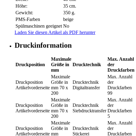
Höhe:
35 cm.
Gewicht:
350 g.
PMS-Farben
beige
Spülmaschinen geeignet
No
Laden Sie diesen Artikel als PDF herunter
Druckinformation
Maximale
Max. Anzahl
Druckposition
Größe in
Drucktechnik
der
mm
Druckfarben
Maximale
Max. Anzahl
Druckposition
Größe in
Drucktechnik
der
Artikelvorderseite
mm
70 x
Digitaltransfer
Druckfarben
200
99
Maximale
Max. Anzahl
Druckposition
Größe in
Drucktechnik
der
Artikelvorderseite
mm
70 x
Siebdrucktransfer
Druckfarben
200
5
Maximale
Max. Anzahl
Druckposition
Größe in
Drucktechnik
der
Artikelvorderseite
mm
Stickerei
Druckfarben