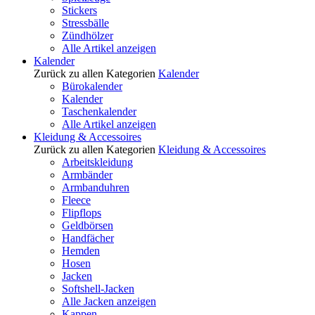
Stickers
Stressbälle
Zündhölzer
Alle Artikel anzeigen
Kalender
Zurück zu allen Kategorien
Kalender
Bürokalender
Kalender
Taschenkalender
Alle Artikel anzeigen
Kleidung & Accessoires
Zurück zu allen Kategorien
Kleidung & Accessoires
Arbeitskleidung
Armbänder
Armbanduhren
Fleece
Flipflops
Geldbörsen
Handfächer
Hemden
Hosen
Jacken
Softshell-Jacken
Alle Jacken anzeigen
Kappen