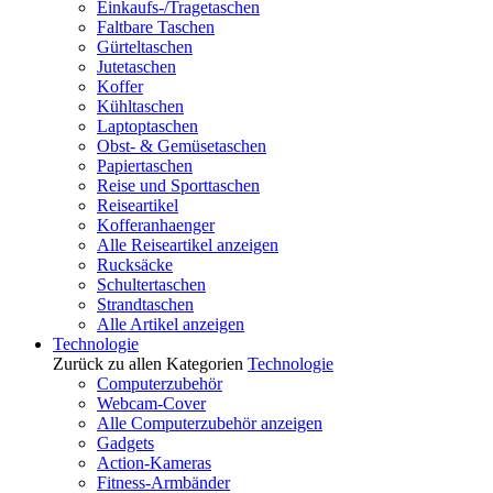
Einkaufs-/Tragetaschen
Faltbare Taschen
Gürteltaschen
Jutetaschen
Koffer
Kühltaschen
Laptoptaschen
Obst- & Gemüsetaschen
Papiertaschen
Reise und Sporttaschen
Reiseartikel
Kofferanhaenger
Alle Reiseartikel anzeigen
Rucksäcke
Schultertaschen
Strandtaschen
Alle Artikel anzeigen
Technologie
Zurück zu allen Kategorien
Technologie
Computerzubehör
Webcam-Cover
Alle Computerzubehör anzeigen
Gadgets
Action-Kameras
Fitness-Armbänder