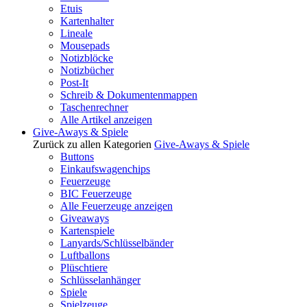
Etuis
Kartenhalter
Lineale
Mousepads
Notizblöcke
Notizbücher
Post-It
Schreib & Dokumentenmappen
Taschenrechner
Alle Artikel anzeigen
Give-Aways & Spiele
Zurück zu allen Kategorien
Give-Aways & Spiele
Buttons
Einkaufswagenchips
Feuerzeuge
BIC Feuerzeuge
Alle Feuerzeuge anzeigen
Giveaways
Kartenspiele
Lanyards/Schlüsselbänder
Luftballons
Plüschtiere
Schlüsselanhänger
Spiele
Spielzeuge