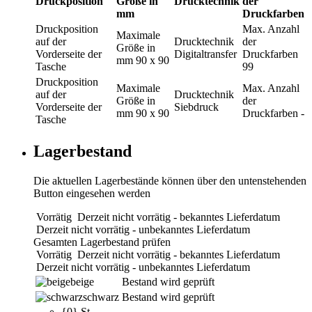
Druckposition
Größe in
Drucktechnik
der
mm
Druckfarben
Druckposition
Max. Anzahl
Maximale
auf der
Drucktechnik
der
Größe in
Vorderseite der
Digitaltransfer
Druckfarben
mm
90 x 90
Tasche
99
Druckposition
Maximale
Max. Anzahl
auf der
Drucktechnik
Größe in
der
Vorderseite der
Siebdruck
mm
90 x 90
Druckfarben
-
Tasche
Lagerbestand
Die aktuellen Lagerbestände können über den untenstehenden
Button eingesehen werden
Vorrätig
Derzeit nicht vorrätig - bekanntes Lieferdatum
Derzeit nicht vorrätig - unbekanntes Lieferdatum
Gesamten Lagerbestand prüfen
Vorrätig
Derzeit nicht vorrätig - bekanntes Lieferdatum
Derzeit nicht vorrätig - unbekanntes Lieferdatum
beige
Bestand wird geprüft
schwarz
Bestand wird geprüft
{0} St.