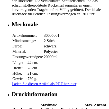
der Rückseite. Die verstellbaren Schulterriemen und das
schaumstoffgepolsterte Rückenteil garantieren einen
hervorragenden Tragekomfort. Völlig gefüttert. Der ideale
Rucksack für Pendler. Fassungsvermögen ca. 20 Liter.
Merkmale
Artikelnummer:
30005001
Mindestmenge:
2 Stück
Farbe:
schwarz
Material:
Polyester
Fassungsvermögen:
20000ml
Länge:
44 cm.
Breite:
28 cm.
Höhe:
21 cm.
Gewicht:
730 g.
Laden Sie diesen Artikel als PDF herunter
Druckinformation
Maximale
Max. Anzahl