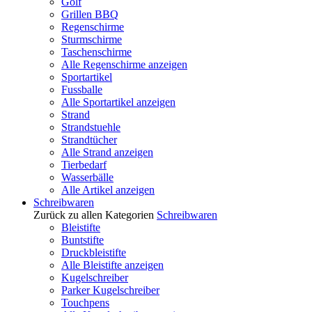
Golf
Grillen BBQ
Regenschirme
Sturmschirme
Taschenschirme
Alle Regenschirme anzeigen
Sportartikel
Fussballe
Alle Sportartikel anzeigen
Strand
Strandstuehle
Strandtücher
Alle Strand anzeigen
Tierbedarf
Wasserbälle
Alle Artikel anzeigen
Schreibwaren
Zurück zu allen Kategorien
Schreibwaren
Bleistifte
Buntstifte
Druckbleistifte
Alle Bleistifte anzeigen
Kugelschreiber
Parker Kugelschreiber
Touchpens