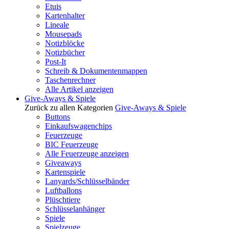
Etuis
Kartenhalter
Lineale
Mousepads
Notizblöcke
Notizbücher
Post-It
Schreib & Dokumentenmappen
Taschenrechner
Alle Artikel anzeigen
Give-Aways & Spiele
Zurück zu allen Kategorien
Give-Aways & Spiele
Buttons
Einkaufswagenchips
Feuerzeuge
BIC Feuerzeuge
Alle Feuerzeuge anzeigen
Giveaways
Kartenspiele
Lanyards/Schlüsselbänder
Luftballons
Plüschtiere
Schlüsselanhänger
Spiele
Spielzeuge