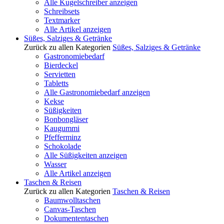
Alle Kugelschreiber anzeigen
Schreibsets
Textmarker
Alle Artikel anzeigen
Süßes, Salziges & Getränke
Zurück zu allen Kategorien
Süßes, Salziges & Getränke
Gastronomiebedarf
Bierdeckel
Servietten
Tabletts
Alle Gastronomiebedarf anzeigen
Kekse
Süßigkeiten
Bonbongläser
Kaugummi
Pfefferminz
Schokolade
Alle Süßigkeiten anzeigen
Wasser
Alle Artikel anzeigen
Taschen & Reisen
Zurück zu allen Kategorien
Taschen & Reisen
Baumwolltaschen
Canvas-Taschen
Dokumententaschen