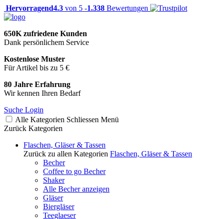
Hervorragend
4.3
von 5 -
1.338
Bewertungen
650K zufriedene Kunden
Dank persönlichem Service
Kostenlose Muster
Für Artikel bis zu 5 €
80 Jahre Erfahrung
Wir kennen Ihren Bedarf
Suche
Login
Alle Kategorien
Schliessen
Menü
Zurück
Kategorien
Flaschen, Gläser & Tassen
Zurück zu allen Kategorien
Flaschen, Gläser & Tassen
Becher
Coffee to go Becher
Shaker
Alle Becher anzeigen
Gläser
Biergläser
Teeglaeser