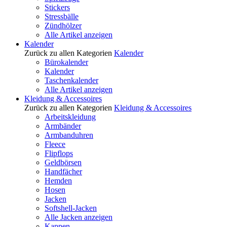
Stickers
Stressbälle
Zündhölzer
Alle Artikel anzeigen
Kalender
Zurück zu allen Kategorien
Kalender
Bürokalender
Kalender
Taschenkalender
Alle Artikel anzeigen
Kleidung & Accessoires
Zurück zu allen Kategorien
Kleidung & Accessoires
Arbeitskleidung
Armbänder
Armbanduhren
Fleece
Flipflops
Geldbörsen
Handfächer
Hemden
Hosen
Jacken
Softshell-Jacken
Alle Jacken anzeigen
Kappen