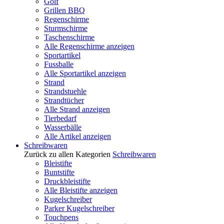
Golf
Grillen BBQ
Regenschirme
Sturmschirme
Taschenschirme
Alle Regenschirme anzeigen
Sportartikel
Fussballe
Alle Sportartikel anzeigen
Strand
Strandstuehle
Strandtücher
Alle Strand anzeigen
Tierbedarf
Wasserbälle
Alle Artikel anzeigen
Schreibwaren
Zurück zu allen Kategorien
Schreibwaren
Bleistifte
Buntstifte
Druckbleistifte
Alle Bleistifte anzeigen
Kugelschreiber
Parker Kugelschreiber
Touchpens