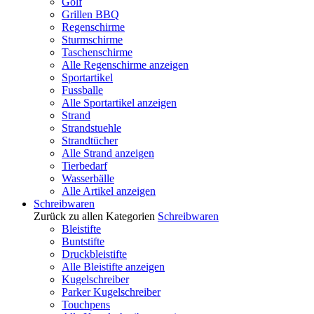
Golf
Grillen BBQ
Regenschirme
Sturmschirme
Taschenschirme
Alle Regenschirme anzeigen
Sportartikel
Fussballe
Alle Sportartikel anzeigen
Strand
Strandstuehle
Strandtücher
Alle Strand anzeigen
Tierbedarf
Wasserbälle
Alle Artikel anzeigen
Schreibwaren
Zurück zu allen Kategorien
Schreibwaren
Bleistifte
Buntstifte
Druckbleistifte
Alle Bleistifte anzeigen
Kugelschreiber
Parker Kugelschreiber
Touchpens