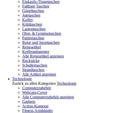
Einkaufs-/Tragetaschen
Faltbare Taschen
Gürteltaschen
Jutetaschen
Koffer
Kühltaschen
Laptoptaschen
Obst- & Gemüsetaschen
Papiertaschen
Reise und Sporttaschen
Reiseartikel
Kofferanhaenger
Alle Reiseartikel anzeigen
Rucksäcke
Schultertaschen
Strandtaschen
Alle Artikel anzeigen
Technologie
Zurück zu allen Kategorien
Technologie
Computerzubehör
Webcam-Cover
Alle Computerzubehör anzeigen
Gadgets
Action-Kameras
Fitness-Armbänder