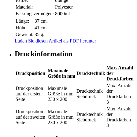
Farbe:
orange
Material:
Polyester
Fassungsvermögen:
8000ml
Länge:
37 cm.
Höhe:
41 cm.
Gewicht:
35 g.
Laden Sie diesen Artikel als PDF herunter
Druckinformation
Max. Anzahl
Maximale
Druckposition
Drucktechnik
der
Größe in mm
Druckfarben
Max. Anzahl
Druckposition
Maximale
Drucktechnik
der
auf der ersten
Größe in mm
Siebdruck
Druckfarben
Seite
230 x 200
3
Max. Anzahl
Druckposition
Maximale
Drucktechnik
der
auf der zweiten
Größe in mm
Siebdruck
Druckfarben
Seite
230 x 200
3