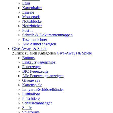
Etuis
Kartenhalter
Lineale
Mousepads
Notizblöcke
Notizbücher
Post-It
Schreib & Dokumentenmappen
Taschenrechner
Alle Artikel anzeigen
Give-Aways & Spiele
Zurück zu allen Kategorien
Give-Aways & Spiele
Buttons
Einkaufswagenchips
Feuerzeuge
BIC Feuerzeuge
Alle Feuerzeuge anzeigen
Giveaways
Kartenspiele
Lanyards/Schlüsselbänder
Luftballons
Plüschtiere
Schlüsselanhänger
Spiele
Spielzeuge