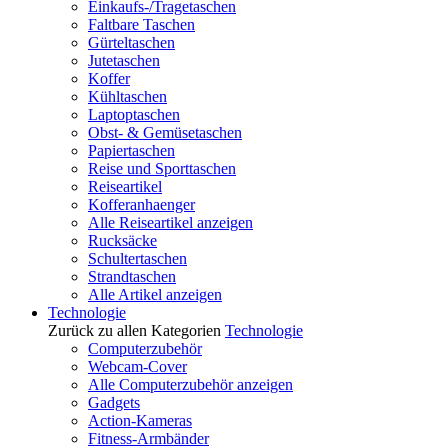
Einkaufs-/Tragetaschen
Faltbare Taschen
Gürteltaschen
Jutetaschen
Koffer
Kühltaschen
Laptoptaschen
Obst- & Gemüsetaschen
Papiertaschen
Reise und Sporttaschen
Reiseartikel
Kofferanhaenger
Alle Reiseartikel anzeigen
Rucksäcke
Schultertaschen
Strandtaschen
Alle Artikel anzeigen
Technologie
Zurück zu allen Kategorien
Technologie
Computerzubehör
Webcam-Cover
Alle Computerzubehör anzeigen
Gadgets
Action-Kameras
Fitness-Armbänder