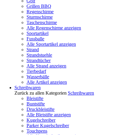
Golf
Grillen BBQ
Regenschirme
Sturmschirme
Taschenschirme
Alle Regenschirme anzeigen
Sportartikel
Fussballe
Alle Sportartikel anzeigen
Strand
Strandstuehle
Strandtücher
Alle Strand anzeigen
Tierbedarf
Wasserbälle
Alle Artikel anzeigen
Schreibwaren
Zurück zu allen Kategorien
Schreibwaren
Bleistifte
Buntstifte
Druckbleistifte
Alle Bleistifte anzeigen
Kugelschreiber
Parker Kugelschreiber
Touchpens