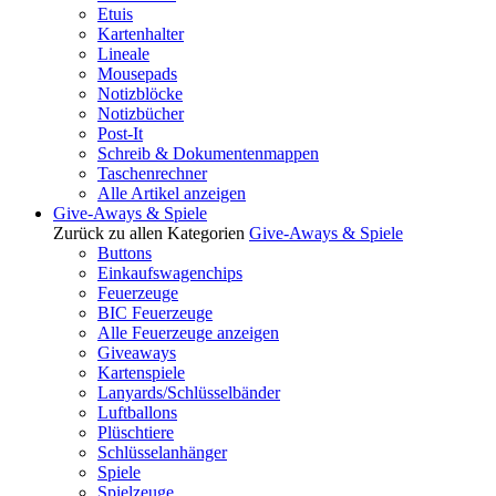
Etuis
Kartenhalter
Lineale
Mousepads
Notizblöcke
Notizbücher
Post-It
Schreib & Dokumentenmappen
Taschenrechner
Alle Artikel anzeigen
Give-Aways & Spiele
Zurück zu allen Kategorien
Give-Aways & Spiele
Buttons
Einkaufswagenchips
Feuerzeuge
BIC Feuerzeuge
Alle Feuerzeuge anzeigen
Giveaways
Kartenspiele
Lanyards/Schlüsselbänder
Luftballons
Plüschtiere
Schlüsselanhänger
Spiele
Spielzeuge