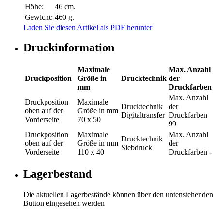
Höhe:
46 cm.
Gewicht:
460 g.
Laden Sie diesen Artikel als PDF herunter
Druckinformation
Maximale
Max. Anzahl
Druckposition
Größe in
Drucktechnik
der
mm
Druckfarben
Max. Anzahl
Druckposition
Maximale
Drucktechnik
der
oben auf der
Größe in mm
Digitaltransfer
Druckfarben
Vorderseite
70 x 50
99
Druckposition
Maximale
Max. Anzahl
Drucktechnik
oben auf der
Größe in mm
der
Siebdruck
Vorderseite
110 x 40
Druckfarben
-
Lagerbestand
Die aktuellen Lagerbestände können über den untenstehenden
Button eingesehen werden