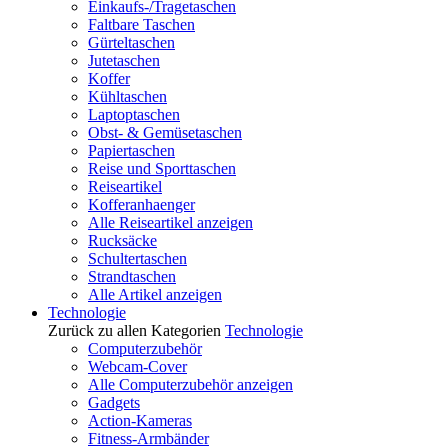
Einkaufs-/Tragetaschen
Faltbare Taschen
Gürteltaschen
Jutetaschen
Koffer
Kühltaschen
Laptoptaschen
Obst- & Gemüsetaschen
Papiertaschen
Reise und Sporttaschen
Reiseartikel
Kofferanhaenger
Alle Reiseartikel anzeigen
Rucksäcke
Schultertaschen
Strandtaschen
Alle Artikel anzeigen
Technologie
Zurück zu allen Kategorien
Technologie
Computerzubehör
Webcam-Cover
Alle Computerzubehör anzeigen
Gadgets
Action-Kameras
Fitness-Armbänder