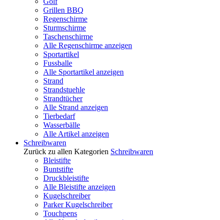
Golf
Grillen BBQ
Regenschirme
Sturmschirme
Taschenschirme
Alle Regenschirme anzeigen
Sportartikel
Fussballe
Alle Sportartikel anzeigen
Strand
Strandstuehle
Strandtücher
Alle Strand anzeigen
Tierbedarf
Wasserbälle
Alle Artikel anzeigen
Schreibwaren
Zurück zu allen Kategorien
Schreibwaren
Bleistifte
Buntstifte
Druckbleistifte
Alle Bleistifte anzeigen
Kugelschreiber
Parker Kugelschreiber
Touchpens