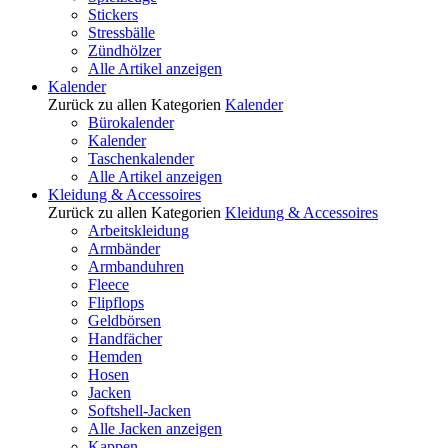
Stickers
Stressbälle
Zündhölzer
Alle Artikel anzeigen
Kalender
Zurück zu allen Kategorien
Kalender
Bürokalender
Kalender
Taschenkalender
Alle Artikel anzeigen
Kleidung & Accessoires
Zurück zu allen Kategorien
Kleidung & Accessoires
Arbeitskleidung
Armbänder
Armbanduhren
Fleece
Flipflops
Geldbörsen
Handfächer
Hemden
Hosen
Jacken
Softshell-Jacken
Alle Jacken anzeigen
Kappen