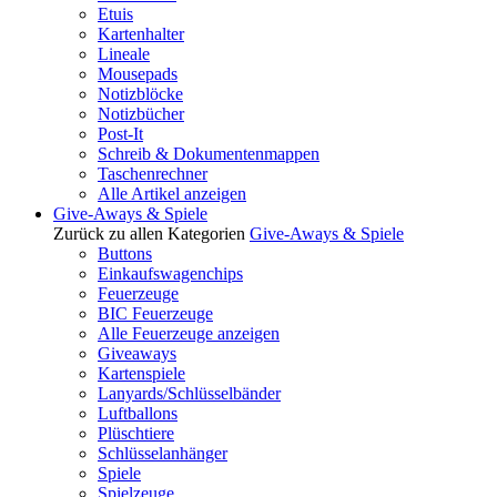
Etuis
Kartenhalter
Lineale
Mousepads
Notizblöcke
Notizbücher
Post-It
Schreib & Dokumentenmappen
Taschenrechner
Alle Artikel anzeigen
Give-Aways & Spiele
Zurück zu allen Kategorien
Give-Aways & Spiele
Buttons
Einkaufswagenchips
Feuerzeuge
BIC Feuerzeuge
Alle Feuerzeuge anzeigen
Giveaways
Kartenspiele
Lanyards/Schlüsselbänder
Luftballons
Plüschtiere
Schlüsselanhänger
Spiele
Spielzeuge