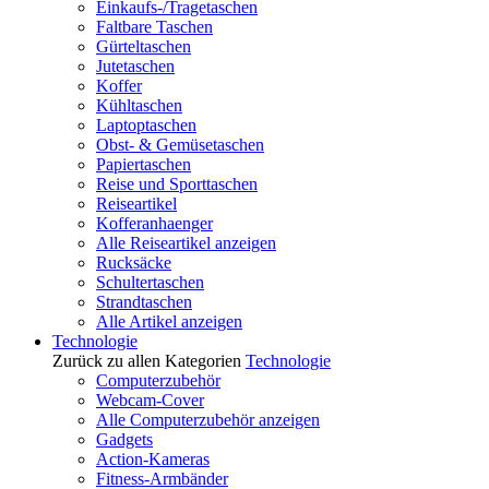
Einkaufs-/Tragetaschen
Faltbare Taschen
Gürteltaschen
Jutetaschen
Koffer
Kühltaschen
Laptoptaschen
Obst- & Gemüsetaschen
Papiertaschen
Reise und Sporttaschen
Reiseartikel
Kofferanhaenger
Alle Reiseartikel anzeigen
Rucksäcke
Schultertaschen
Strandtaschen
Alle Artikel anzeigen
Technologie
Zurück zu allen Kategorien
Technologie
Computerzubehör
Webcam-Cover
Alle Computerzubehör anzeigen
Gadgets
Action-Kameras
Fitness-Armbänder