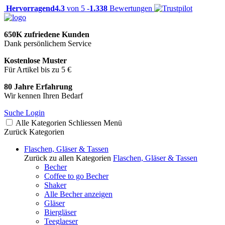
Hervorragend
4.3
von 5 -
1.338
Bewertungen
650K zufriedene Kunden
Dank persönlichem Service
Kostenlose Muster
Für Artikel bis zu 5 €
80 Jahre Erfahrung
Wir kennen Ihren Bedarf
Suche
Login
Alle Kategorien
Schliessen
Menü
Zurück
Kategorien
Flaschen, Gläser & Tassen
Zurück zu allen Kategorien
Flaschen, Gläser & Tassen
Becher
Coffee to go Becher
Shaker
Alle Becher anzeigen
Gläser
Biergläser
Teeglaeser