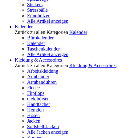
Stickers
Stressbälle
Zündhölzer
Alle Artikel anzeigen
Kalender
Zurück zu allen Kategorien
Kalender
Bürokalender
Kalender
Taschenkalender
Alle Artikel anzeigen
Kleidung & Accessoires
Zurück zu allen Kategorien
Kleidung & Accessoires
Arbeitskleidung
Armbänder
Armbanduhren
Fleece
Flipflops
Geldbörsen
Handfächer
Hemden
Hosen
Jacken
Softshell-Jacken
Alle Jacken anzeigen
Kappen