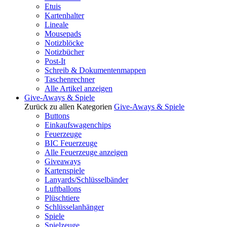
Etuis
Kartenhalter
Lineale
Mousepads
Notizblöcke
Notizbücher
Post-It
Schreib & Dokumentenmappen
Taschenrechner
Alle Artikel anzeigen
Give-Aways & Spiele
Zurück zu allen Kategorien
Give-Aways & Spiele
Buttons
Einkaufswagenchips
Feuerzeuge
BIC Feuerzeuge
Alle Feuerzeuge anzeigen
Giveaways
Kartenspiele
Lanyards/Schlüsselbänder
Luftballons
Plüschtiere
Schlüsselanhänger
Spiele
Spielzeuge