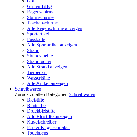
Golf
Grillen BBQ
Regenschirme
Sturmschirme
Taschenschirme
Alle Regenschirme anzeigen
Sportartikel
Fussballe
Alle Sportartikel anzeigen
Strand
Strandstuehle
Strandtücher
Alle Strand anzeigen
Tierbedarf
Wasserbälle
Alle Artikel anzeigen
Schreibwaren
Zurück zu allen Kategorien
Schreibwaren
Bleistifte
Buntstifte
Druckbleistifte
Alle Bleistifte anzeigen
Kugelschreiber
Parker Kugelschreiber
Touchpens