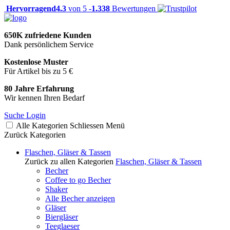
Hervorragend
4.3
von 5 -
1.338
Bewertungen
650K zufriedene Kunden
Dank persönlichem Service
Kostenlose Muster
Für Artikel bis zu 5 €
80 Jahre Erfahrung
Wir kennen Ihren Bedarf
Suche
Login
Alle Kategorien
Schliessen
Menü
Zurück
Kategorien
Flaschen, Gläser & Tassen
Zurück zu allen Kategorien
Flaschen, Gläser & Tassen
Becher
Coffee to go Becher
Shaker
Alle Becher anzeigen
Gläser
Biergläser
Teeglaeser