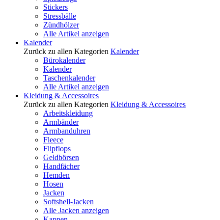
Stickers
Stressbälle
Zündhölzer
Alle Artikel anzeigen
Kalender
Zurück zu allen Kategorien
Kalender
Bürokalender
Kalender
Taschenkalender
Alle Artikel anzeigen
Kleidung & Accessoires
Zurück zu allen Kategorien
Kleidung & Accessoires
Arbeitskleidung
Armbänder
Armbanduhren
Fleece
Flipflops
Geldbörsen
Handfächer
Hemden
Hosen
Jacken
Softshell-Jacken
Alle Jacken anzeigen
Kappen