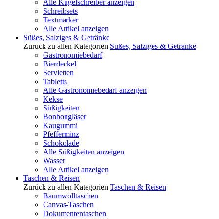
Alle Kugelschreiber anzeigen
Schreibsets
Textmarker
Alle Artikel anzeigen
Süßes, Salziges & Getränke
Zurück zu allen Kategorien
Süßes, Salziges & Getränke
Gastronomiebedarf
Bierdeckel
Servietten
Tabletts
Alle Gastronomiebedarf anzeigen
Kekse
Süßigkeiten
Bonbongläser
Kaugummi
Pfefferminz
Schokolade
Alle Süßigkeiten anzeigen
Wasser
Alle Artikel anzeigen
Taschen & Reisen
Zurück zu allen Kategorien
Taschen & Reisen
Baumwolltaschen
Canvas-Taschen
Dokumententaschen