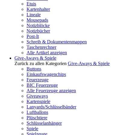
Etuis
Kartenhalter
Lineale
Mousepads
Notizblöcke
Notizbücher
Post-It
Schreib & Dokumentenmappen
Taschenrechner
Alle Artikel anzeigen
Give-Aways & Spiele
Zurück zu allen Kategorien
Give-Aways & Spiele
Buttons
Einkaufswagenchips
Feuerzeuge
BIC Feuerzeuge
Alle Feuerzeuge anzeigen
Giveaways
Kartenspiele
Lanyards/Schlüsselbänder
Luftballons
Plüschtiere
Schlüsselanhänger
Spiele
Spielzeuge