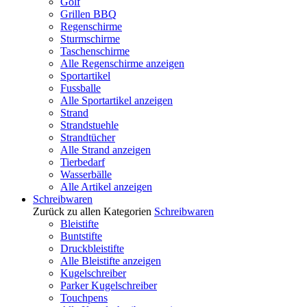
Golf
Grillen BBQ
Regenschirme
Sturmschirme
Taschenschirme
Alle Regenschirme anzeigen
Sportartikel
Fussballe
Alle Sportartikel anzeigen
Strand
Strandstuehle
Strandtücher
Alle Strand anzeigen
Tierbedarf
Wasserbälle
Alle Artikel anzeigen
Schreibwaren
Zurück zu allen Kategorien
Schreibwaren
Bleistifte
Buntstifte
Druckbleistifte
Alle Bleistifte anzeigen
Kugelschreiber
Parker Kugelschreiber
Touchpens