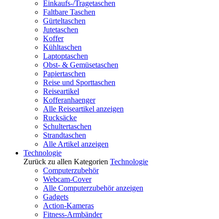
Einkaufs-/Tragetaschen
Faltbare Taschen
Gürteltaschen
Jutetaschen
Koffer
Kühltaschen
Laptoptaschen
Obst- & Gemüsetaschen
Papiertaschen
Reise und Sporttaschen
Reiseartikel
Kofferanhaenger
Alle Reiseartikel anzeigen
Rucksäcke
Schultertaschen
Strandtaschen
Alle Artikel anzeigen
Technologie
Zurück zu allen Kategorien
Technologie
Computerzubehör
Webcam-Cover
Alle Computerzubehör anzeigen
Gadgets
Action-Kameras
Fitness-Armbänder