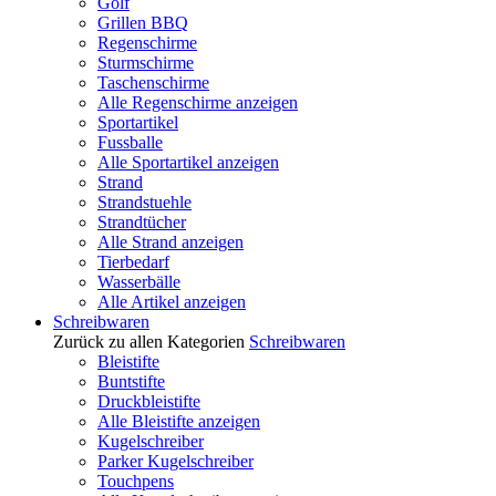
Golf
Grillen BBQ
Regenschirme
Sturmschirme
Taschenschirme
Alle Regenschirme anzeigen
Sportartikel
Fussballe
Alle Sportartikel anzeigen
Strand
Strandstuehle
Strandtücher
Alle Strand anzeigen
Tierbedarf
Wasserbälle
Alle Artikel anzeigen
Schreibwaren
Zurück zu allen Kategorien
Schreibwaren
Bleistifte
Buntstifte
Druckbleistifte
Alle Bleistifte anzeigen
Kugelschreiber
Parker Kugelschreiber
Touchpens