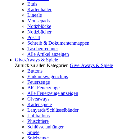
Etuis
Kartenhalter
Lineale
Mousepads
Notizblöcke
Notizbücher
Post-It
Schreib & Dokumentenmappen
Taschenrechner
Alle Artikel anzeigen
Give-Aways & Spiele
Zurück zu allen Kategorien
Give-Aways & Spiele
Buttons
Einkaufswagenchips
Feuerzeuge
BIC Feuerzeuge
Alle Feuerzeuge anzeigen
Giveaways
Kartenspiele
Lanyards/Schlüsselbänder
Luftballons
Plüschtiere
Schlüsselanhänger
Spiele
Spielzeuge