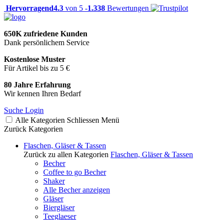
Hervorragend
4.3
von 5 -
1.338
Bewertungen
650K zufriedene Kunden
Dank persönlichem Service
Kostenlose Muster
Für Artikel bis zu 5 €
80 Jahre Erfahrung
Wir kennen Ihren Bedarf
Suche
Login
Alle Kategorien
Schliessen
Menü
Zurück
Kategorien
Flaschen, Gläser & Tassen
Zurück zu allen Kategorien
Flaschen, Gläser & Tassen
Becher
Coffee to go Becher
Shaker
Alle Becher anzeigen
Gläser
Biergläser
Teeglaeser