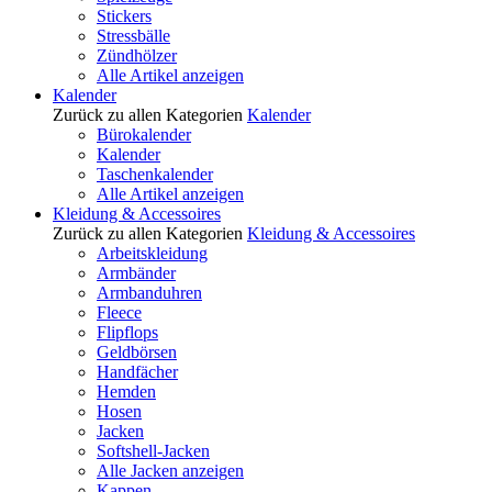
Stickers
Stressbälle
Zündhölzer
Alle Artikel anzeigen
Kalender
Zurück zu allen Kategorien
Kalender
Bürokalender
Kalender
Taschenkalender
Alle Artikel anzeigen
Kleidung & Accessoires
Zurück zu allen Kategorien
Kleidung & Accessoires
Arbeitskleidung
Armbänder
Armbanduhren
Fleece
Flipflops
Geldbörsen
Handfächer
Hemden
Hosen
Jacken
Softshell-Jacken
Alle Jacken anzeigen
Kappen