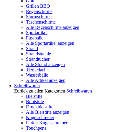
Golf
Grillen BBQ
Regenschirme
Sturmschirme
Taschenschirme
Alle Regenschirme anzeigen
Sportartikel
Fussballe
Alle Sportartikel anzeigen
Strand
Strandstuehle
Strandtücher
Alle Strand anzeigen
Tierbedarf
Wasserbälle
Alle Artikel anzeigen
Schreibwaren
Zurück zu allen Kategorien
Schreibwaren
Bleistifte
Buntstifte
Druckbleistifte
Alle Bleistifte anzeigen
Kugelschreiber
Parker Kugelschreiber
Touchpens