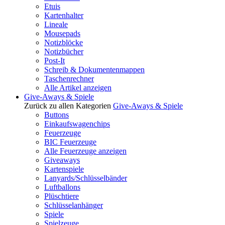
Etuis
Kartenhalter
Lineale
Mousepads
Notizblöcke
Notizbücher
Post-It
Schreib & Dokumentenmappen
Taschenrechner
Alle Artikel anzeigen
Give-Aways & Spiele
Zurück zu allen Kategorien
Give-Aways & Spiele
Buttons
Einkaufswagenchips
Feuerzeuge
BIC Feuerzeuge
Alle Feuerzeuge anzeigen
Giveaways
Kartenspiele
Lanyards/Schlüsselbänder
Luftballons
Plüschtiere
Schlüsselanhänger
Spiele
Spielzeuge