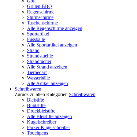
Golf
Grillen BBQ
Regenschirme
Sturmschirme
Taschenschirme
Alle Regenschirme anzeigen
Sportartikel
Fussballe
Alle Sportartikel anzeigen
Strand
Strandstuehle
Strandtücher
Alle Strand anzeigen
Tierbedarf
Wasserbälle
Alle Artikel anzeigen
Schreibwaren
Zurück zu allen Kategorien
Schreibwaren
Bleistifte
Buntstifte
Druckbleistifte
Alle Bleistifte anzeigen
Kugelschreiber
Parker Kugelschreiber
Touchpens