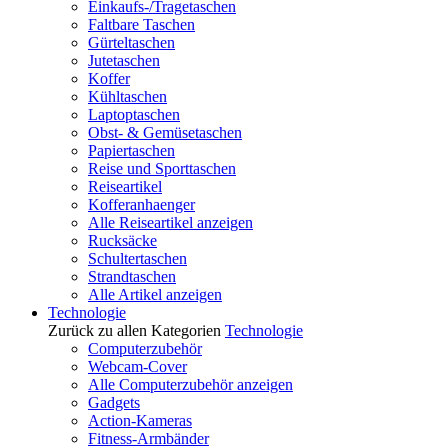
Einkaufs-/Tragetaschen
Faltbare Taschen
Gürteltaschen
Jutetaschen
Koffer
Kühltaschen
Laptoptaschen
Obst- & Gemüsetaschen
Papiertaschen
Reise und Sporttaschen
Reiseartikel
Kofferanhaenger
Alle Reiseartikel anzeigen
Rucksäcke
Schultertaschen
Strandtaschen
Alle Artikel anzeigen
Technologie
Zurück zu allen Kategorien
Technologie
Computerzubehör
Webcam-Cover
Alle Computerzubehör anzeigen
Gadgets
Action-Kameras
Fitness-Armbänder