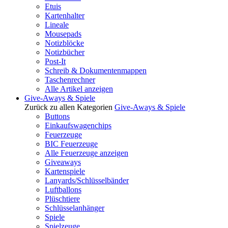
Etuis
Kartenhalter
Lineale
Mousepads
Notizblöcke
Notizbücher
Post-It
Schreib & Dokumentenmappen
Taschenrechner
Alle Artikel anzeigen
Give-Aways & Spiele
Zurück zu allen Kategorien
Give-Aways & Spiele
Buttons
Einkaufswagenchips
Feuerzeuge
BIC Feuerzeuge
Alle Feuerzeuge anzeigen
Giveaways
Kartenspiele
Lanyards/Schlüsselbänder
Luftballons
Plüschtiere
Schlüsselanhänger
Spiele
Spielzeuge