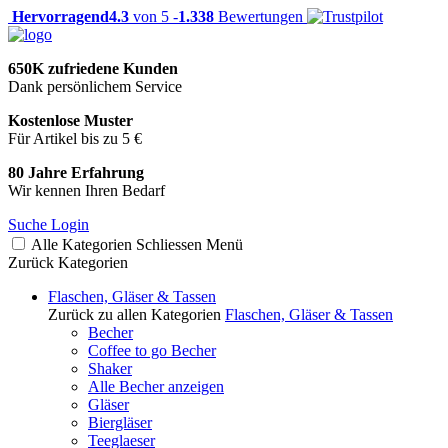
Hervorragend
4.3
von 5 -
1.338
Bewertungen
650K zufriedene Kunden
Dank persönlichem Service
Kostenlose Muster
Für Artikel bis zu 5 €
80 Jahre Erfahrung
Wir kennen Ihren Bedarf
Suche
Login
Alle Kategorien
Schliessen
Menü
Zurück
Kategorien
Flaschen, Gläser & Tassen
Zurück zu allen Kategorien
Flaschen, Gläser & Tassen
Becher
Coffee to go Becher
Shaker
Alle Becher anzeigen
Gläser
Biergläser
Teeglaeser