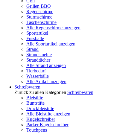
Golf
Grillen BBQ
Regenschirme
Sturmschirme
Taschenschirme
Alle Regenschirme anzeigen
Sportartikel
Fussballe
Alle Sportartikel anzeigen
Strand
Strandstuehle
Strandtücher
Alle Strand anzeigen
Tierbedarf
Wasserbälle
Alle Artikel anzeigen
Schreibwaren
Zurück zu allen Kategorien
Schreibwaren
Bleistifte
Buntstifte
Druckbleistifte
Alle Bleistifte anzeigen
Kugelschreiber
Parker Kugelschreiber
Touchpens