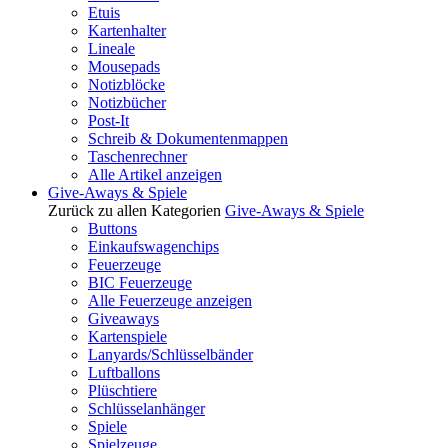
Etuis
Kartenhalter
Lineale
Mousepads
Notizblöcke
Notizbücher
Post-It
Schreib & Dokumentenmappen
Taschenrechner
Alle Artikel anzeigen
Give-Aways & Spiele
Zurück zu allen Kategorien
Give-Aways & Spiele
Buttons
Einkaufswagenchips
Feuerzeuge
BIC Feuerzeuge
Alle Feuerzeuge anzeigen
Giveaways
Kartenspiele
Lanyards/Schlüsselbänder
Luftballons
Plüschtiere
Schlüsselanhänger
Spiele
Spielzeuge