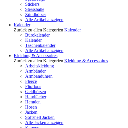
Stickers
Stressbälle
Zündhölzer
Alle Artikel anzeigen
Kalender
Zurück zu allen Kategorien
Kalender
Bürokalender
Kalender
Taschenkalender
Alle Artikel anzeigen
Kleidung & Accessoires
Zurück zu allen Kategorien
Kleidung & Accessoires
Arbeitskleidung
Armbänder
Armbanduhren
Fleece
Flipflops
Geldbörsen
Handfächer
Hemden
Hosen
Jacken
Softshell-Jacken
Alle Jacken anzeigen
Kappen