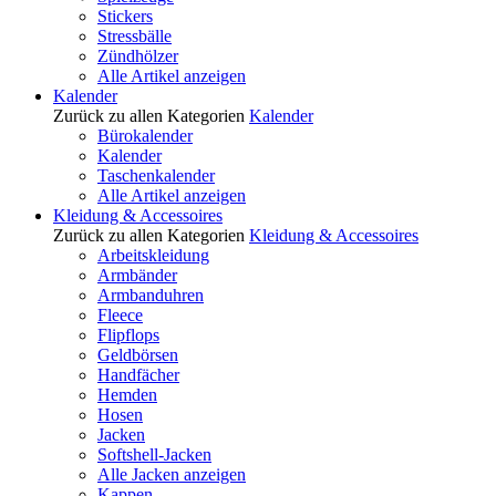
Stickers
Stressbälle
Zündhölzer
Alle Artikel anzeigen
Kalender
Zurück zu allen Kategorien
Kalender
Bürokalender
Kalender
Taschenkalender
Alle Artikel anzeigen
Kleidung & Accessoires
Zurück zu allen Kategorien
Kleidung & Accessoires
Arbeitskleidung
Armbänder
Armbanduhren
Fleece
Flipflops
Geldbörsen
Handfächer
Hemden
Hosen
Jacken
Softshell-Jacken
Alle Jacken anzeigen
Kappen