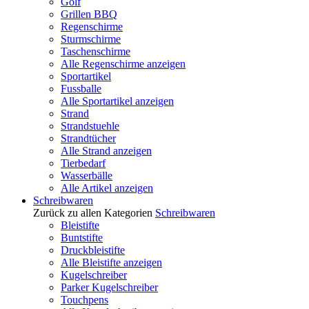
Golf
Grillen BBQ
Regenschirme
Sturmschirme
Taschenschirme
Alle Regenschirme anzeigen
Sportartikel
Fussballe
Alle Sportartikel anzeigen
Strand
Strandstuehle
Strandtücher
Alle Strand anzeigen
Tierbedarf
Wasserbälle
Alle Artikel anzeigen
Schreibwaren
Zurück zu allen Kategorien
Schreibwaren
Bleistifte
Buntstifte
Druckbleistifte
Alle Bleistifte anzeigen
Kugelschreiber
Parker Kugelschreiber
Touchpens