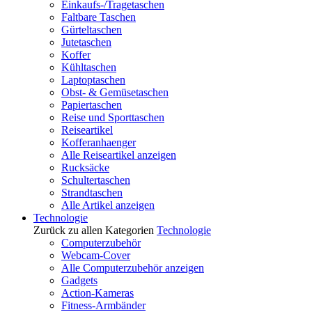
Einkaufs-/Tragetaschen
Faltbare Taschen
Gürteltaschen
Jutetaschen
Koffer
Kühltaschen
Laptoptaschen
Obst- & Gemüsetaschen
Papiertaschen
Reise und Sporttaschen
Reiseartikel
Kofferanhaenger
Alle Reiseartikel anzeigen
Rucksäcke
Schultertaschen
Strandtaschen
Alle Artikel anzeigen
Technologie
Zurück zu allen Kategorien
Technologie
Computerzubehör
Webcam-Cover
Alle Computerzubehör anzeigen
Gadgets
Action-Kameras
Fitness-Armbänder