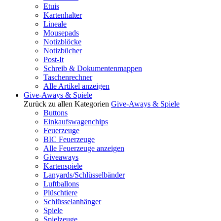
Etuis
Kartenhalter
Lineale
Mousepads
Notizblöcke
Notizbücher
Post-It
Schreib & Dokumentenmappen
Taschenrechner
Alle Artikel anzeigen
Give-Aways & Spiele
Zurück zu allen Kategorien
Give-Aways & Spiele
Buttons
Einkaufswagenchips
Feuerzeuge
BIC Feuerzeuge
Alle Feuerzeuge anzeigen
Giveaways
Kartenspiele
Lanyards/Schlüsselbänder
Luftballons
Plüschtiere
Schlüsselanhänger
Spiele
Spielzeuge