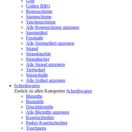
Golf
Grillen BBQ
Regenschirme
Sturmschirme
Taschenschirme
Alle Regenschirme anzeigen
Sportartikel
Fussballe
Alle Sportartikel anzeigen
Strand
Strandstuehle
Strandtücher
Alle Strand anzeigen
Tierbedarf
Wasserbälle
Alle Artikel anzeigen
Schreibwaren
Zurück zu allen Kategorien
Schreibwaren
Bleistifte
Buntstifte
Druckbleistifte
Alle Bleistifte anzeigen
Kugelschreiber
Parker Kugelschreiber
Touchpens