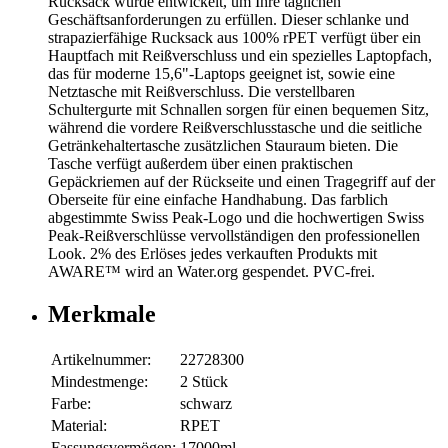
Rucksack wurde entwickelt, um Ihre täglichen
Geschäftsanforderungen zu erfüllen. Dieser schlanke und
strapazierfähige Rucksack aus 100% rPET verfügt über ein
Hauptfach mit Reißverschluss und ein spezielles Laptopfach,
das für moderne 15,6"-Laptops geeignet ist, sowie eine
Netztasche mit Reißverschluss. Die verstellbaren
Schultergurte mit Schnallen sorgen für einen bequemen Sitz,
während die vordere Reißverschlusstasche und die seitliche
Getränkehaltertasche zusätzlichen Stauraum bieten. Die
Tasche verfügt außerdem über einen praktischen
Gepäckriemen auf der Rückseite und einen Tragegriff auf der
Oberseite für eine einfache Handhabung. Das farblich
abgestimmte Swiss Peak-Logo und die hochwertigen Swiss
Peak-Reißverschlüsse vervollständigen den professionellen
Look. 2% des Erlöses jedes verkauften Produkts mit
AWARE™ wird an Water.org gespendet. PVC-frei.
Merkmale
Artikelnummer:
22728300
Mindestmenge:
2 Stück
Farbe:
schwarz
Material:
RPET
Fassungsvermögen:
17000ml