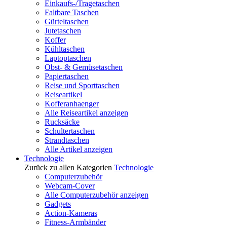
Einkaufs-/Tragetaschen
Faltbare Taschen
Gürteltaschen
Jutetaschen
Koffer
Kühltaschen
Laptoptaschen
Obst- & Gemüsetaschen
Papiertaschen
Reise und Sporttaschen
Reiseartikel
Kofferanhaenger
Alle Reiseartikel anzeigen
Rucksäcke
Schultertaschen
Strandtaschen
Alle Artikel anzeigen
Technologie
Zurück zu allen Kategorien
Technologie
Computerzubehör
Webcam-Cover
Alle Computerzubehör anzeigen
Gadgets
Action-Kameras
Fitness-Armbänder