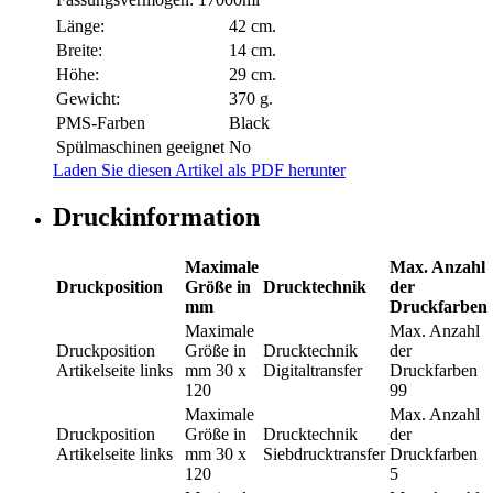
Länge:
42 cm.
Breite:
14 cm.
Höhe:
29 cm.
Gewicht:
370 g.
PMS-Farben
Black
Spülmaschinen geeignet
No
Laden Sie diesen Artikel als PDF herunter
Druckinformation
Maximale
Max. Anzahl
Druckposition
Größe in
Drucktechnik
der
mm
Druckfarben
Maximale
Max. Anzahl
Druckposition
Größe in
Drucktechnik
der
Artikelseite links
mm
30 x
Digitaltransfer
Druckfarben
120
99
Maximale
Max. Anzahl
Druckposition
Größe in
Drucktechnik
der
Artikelseite links
mm
30 x
Siebdrucktransfer
Druckfarben
120
5