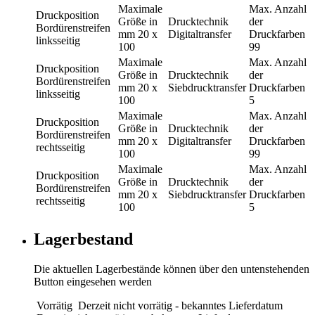
Maximale
Max. Anzahl
Druckposition
Größe in
Drucktechnik
der
Bordürenstreifen
mm
20 x
Digitaltransfer
Druckfarben
linksseitig
100
99
Maximale
Max. Anzahl
Druckposition
Größe in
Drucktechnik
der
Bordürenstreifen
mm
20 x
Siebdrucktransfer
Druckfarben
linksseitig
100
5
Maximale
Max. Anzahl
Druckposition
Größe in
Drucktechnik
der
Bordürenstreifen
mm
20 x
Digitaltransfer
Druckfarben
rechtsseitig
100
99
Maximale
Max. Anzahl
Druckposition
Größe in
Drucktechnik
der
Bordürenstreifen
mm
20 x
Siebdrucktransfer
Druckfarben
rechtsseitig
100
5
Lagerbestand
Die aktuellen Lagerbestände können über den untenstehenden
Button eingesehen werden
Vorrätig
Derzeit nicht vorrätig - bekanntes Lieferdatum