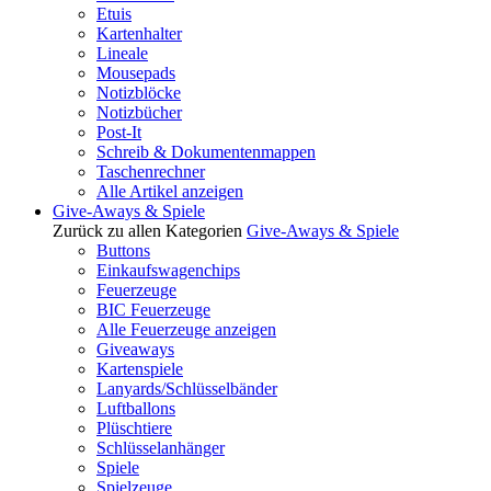
Etuis
Kartenhalter
Lineale
Mousepads
Notizblöcke
Notizbücher
Post-It
Schreib & Dokumentenmappen
Taschenrechner
Alle Artikel anzeigen
Give-Aways & Spiele
Zurück zu allen Kategorien
Give-Aways & Spiele
Buttons
Einkaufswagenchips
Feuerzeuge
BIC Feuerzeuge
Alle Feuerzeuge anzeigen
Giveaways
Kartenspiele
Lanyards/Schlüsselbänder
Luftballons
Plüschtiere
Schlüsselanhänger
Spiele
Spielzeuge